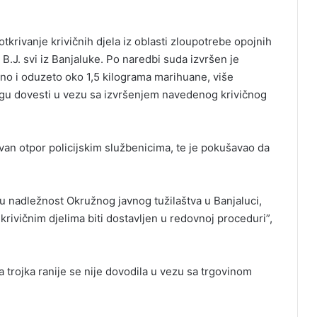
otkrivanje krivičnih djela iz oblasti zloupotrebe opojnih
e B.J. svi iz Banjaluke. Po naredbi suda izvršen je
đeno i oduzeto oko 1,5 kilograma marihuane, više
mogu dovesti u vezu sa izvršenjem navedenog krivičnog
ivan otpor policijskim službenicima, te je pokušavao da
 u nadležnost Okružnog javnog tužilaštva u Banjaluci,
m krivičnim djelima biti dostavljen u redovnoj proceduri”,
rojka ranije se nije dovodila u vezu sa trgovinom