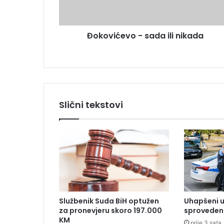
ć
e
e
s
v
u
Đokovićevo - sada ili nikada
o
-
s
a
d
a
i
Slični tekstovi
l
i
n
i
k
a
d
a
Službenik Suda BiH optužen
Uhapšeni u
za pronevjeru skoro 197.000
sproveden 
KM
prije 3 sata