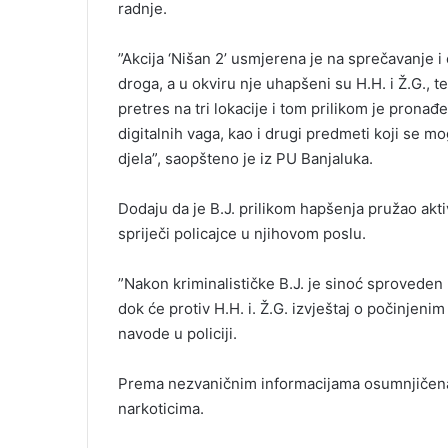
radnje.
”Akcija ‘Nišan 2’ usmjerena je na sprečavanje i 
droga, a u okviru nje uhapšeni su H.H. i Ž.G., t
pretres na tri lokacije i tom prilikom je prona
digitalnih vaga, kao i drugi predmeti koji se 
djela”, saopšteno je iz PU Banjaluka.
Dodaju da je B.J. prilikom hapšenja pružao akt
spriječi policajce u njihovom poslu.
”Nakon kriminalističke B.J. je sinoć sproveden
dok će protiv H.H. i. Ž.G. izvještaj o počinjeni
navode u policiji.
Prema nezvaničnim informacijama osumnjičena t
narkoticima.