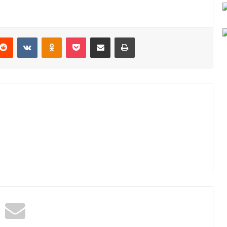
Reddit
VKontakte
Odnoklassniki
Pocket
Podijeli putem Emaila
Odštampaj