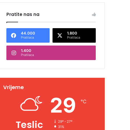
Pratite nas na
44.000
1.800
Pratilaca
Pratilaca
1.400
Pratilaca
Vrijeme
29
℃
Teslic
29º - 27º
31%