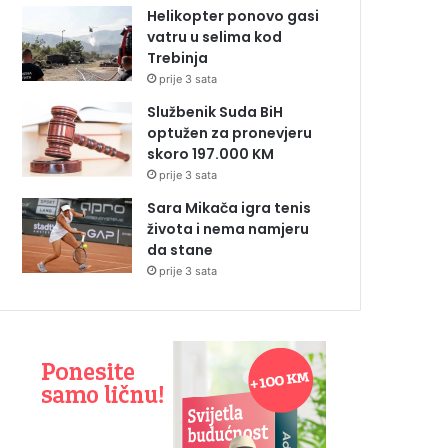
Helikopter ponovo gasi
vatru u selima kod
Trebinja
prije 3 sata
Službenik Suda BiH
optužen za pronevjeru
skoro 197.000 KM
prije 3 sata
Sara Mikača igra tenis
života i nema namjeru
da stane
prije 3 sata