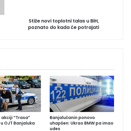
o
v
i
Stiže novi toplotni talas u BiH,
t
poznato do kada će potrajati
o
p
l
o
t
n
i
t
a
l
a
s
u
B
i
 akciji “Trasa”
Banjalučanin ponovo
H
u OJT Banjaluka
uhapšen: Ukrao BMW pa imao
,
udes
p