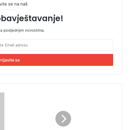
vite se na naš
obavještavanje!
sa posljednjim novostima.
S
t
i
ž
e
n