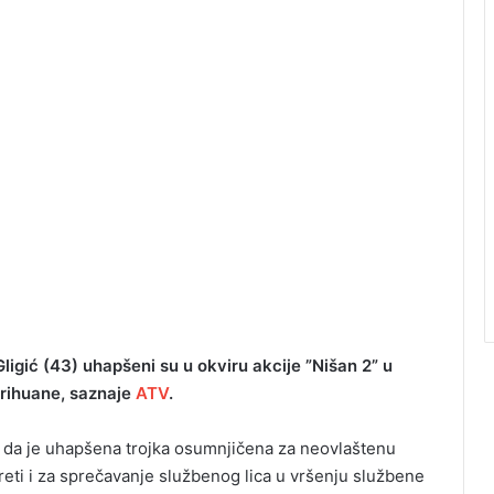
Gligić (43) uhapšeni su u okviru akcije ”Nišan 2” u
arihuane, saznaje
ATV
.
e da je uhapšena trojka osumnjičena za neovlaštenu
reti i za sprečavanje službenog lica u vršenju službene