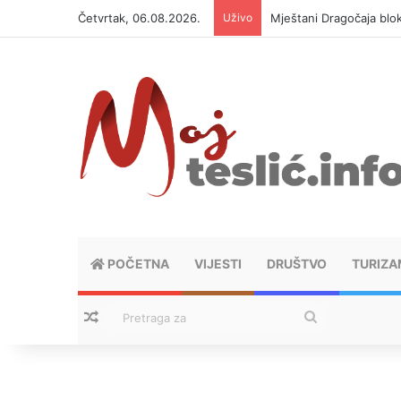
Četvrtak, 06.08.2026.
Uživo
Mještani Dragočaja bloki
POČETNA
VIJESTI
DRUŠTVO
TURIZA
Nasumični tekstovi
Pretraga
za