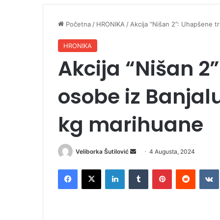
Početna
/
HRONIKA
/
Akcija “Nišan 2”: Uhapšene tr
HRONIKA
Akcija “Nišan 2”
osobe iz Banjalu
kg marihuane
Veliborka Šutilović
S
4 Augusta, 2024
e
Facebook
X
LinkedIn
Tumblr
Pinterest
Reddit
VK
n
d
a
n