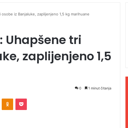
i osobe iz Banjaluke, zaplijenjeno 1,5 kg marihuane
: Uhapšene tri
ke, zaplijenjeno 1,5
0
1 minut čitanja
ontakte
Odnoklassniki
Pocket