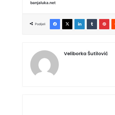
banjaluka.net
Facebook
X
LinkedIn
Tumblr
Pinterest
Podijeli
Veliborka Šutilović