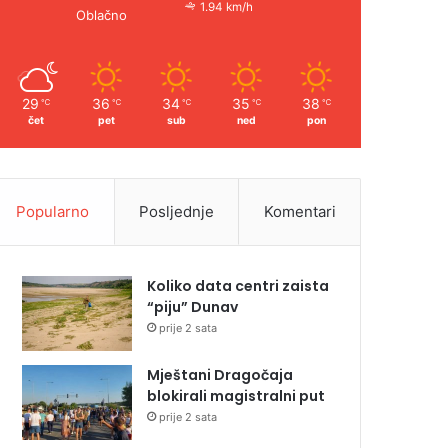
1.94 km/h
Oblačno
29
36
34
35
38
℃
℃
℃
℃
℃
čet
pet
sub
ned
pon
Popularno
Posljednje
Komentari
Koliko data centri zaista
“piju” Dunav
prije 2 sata
Mještani Dragočaja
blokirali magistralni put
prije 2 sata