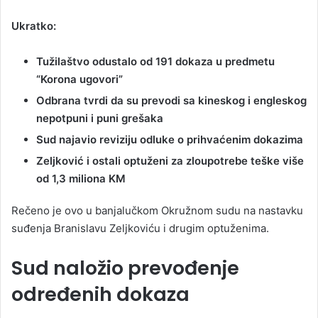
Ukratko:
Tužilaštvo odustalo od 191 dokaza u predmetu
“Korona ugovori”
Odbrana tvrdi da su prevodi sa kineskog i engleskog
nepotpuni i puni grešaka
Sud najavio reviziju odluke o prihvaćenim dokazima
Zeljković i ostali optuženi za zloupotrebe teške više
od 1,3 miliona KM
Rečeno je ovo u banjalučkom Okružnom sudu na nastavku
suđenja Branislavu Zeljkoviću i drugim optuženima.
Sud naložio prevođenje
određenih dokaza