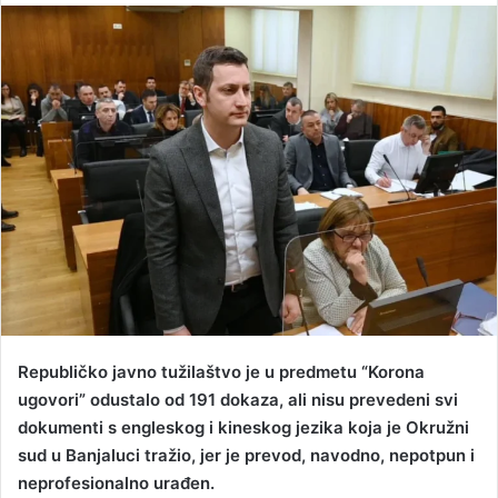
n
d
a
n
e
m
a
i
l
Republičko javno tužilaštvo je u predmetu “Korona
ugovori” odustalo od 191 dokaza, ali nisu prevedeni svi
dokumenti s engleskog i kineskog jezika koja je Okružni
sud u Banjaluci tražio, jer je prevod, navodno, nepotpun i
neprofesionalno urađen.