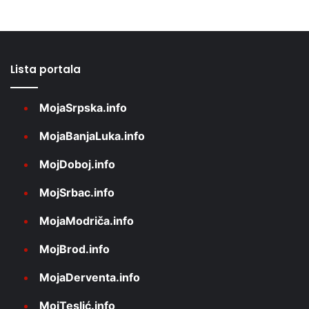
Lista portala
MojaSrpska.info
MojaBanjaLuka.info
MojDoboj.info
MojSrbac.info
MojaModriča.info
MojBrod.info
MojaDerventa.info
MojTeslić.info