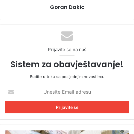
Goran Dakic
Prijavite se na naš
Sistem za obavještavanje!
Budite u toku sa posljednjim novostima.
U
n
e
s
i
t
e
E
V