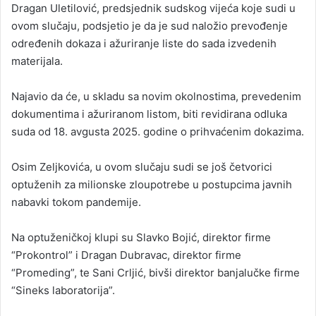
Dragan Uletilović, predsjednik sudskog vijeća koje sudi u
ovom slučaju, podsjetio je da je sud naložio prevođenje
određenih dokaza i ažuriranje liste do sada izvedenih
materijala.
Najavio da će, u skladu sa novim okolnostima, prevedenim
dokumentima i ažuriranom listom, biti revidirana odluka
suda od 18. avgusta 2025. godine o prihvaćenim dokazima.
Osim Zeljkovića, u ovom slučaju sudi se još četvorici
optuženih za milionske zloupotrebe u postupcima javnih
nabavki tokom pandemije.
Na optuženičkoj klupi su Slavko Bojić, direktor firme
“Prokontrol” i Dragan Dubravac, direktor firme
“Promeding”, te Sani Crljić, bivši direktor banjalučke firme
“Sineks laboratorija”.