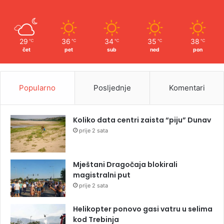
29
36
34
35
38
℃
℃
℃
℃
℃
čet
pet
sub
ned
pon
Popularno
Posljednje
Komentari
Koliko data centri zaista “piju” Dunav
prije 2 sata
Mještani Dragočaja blokirali
magistralni put
prije 2 sata
Helikopter ponovo gasi vatru u selima
kod Trebinja