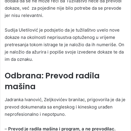
dodala da se ne može reći da Tužilaštvo neće da prevodi
dokaze, već za pojedine nije bilo potrebe da se prevode
jer nisu relevantni.
Sudija Uletilović je podsjetio da je tužilaštvo uvelo nove
dokaze na okolnosti neprisustva optuženog u vrijeme
pretresanja tokom istrage te je naložio da ih numeriše. On
je naložio da ažurira i popiše svoje izvedene dokaze te da
im da oznaku.
Odbrana: Prevod radila
mašina
Jadranka Ivanović, Zeljkovićev branilac, prigovorila je da je
prevod dokumenata sa engleskog i kineskog urađen
neprofesionalno i nepotpuno.
–
Prevod je radila mašina i program, a ne prevodilac.