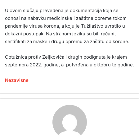
U ovom slučaju prevedena je dokumentacija koja se
odnosi na nabavku medicinske i zaštitne opreme tokom
pandemije virusa korona, a koju je Tužilaštvo uvrstilo u
dokazni postupak. Na stranom jeziku su bili računi,
sertifikati za maske i drugu opremu za zaštitu od korone.
Optužnica protiv Zeljkovića i drugih podignuta je krajem
septembra 2022. godine, a potvrđena u oktobru te godine.
Nezavisne