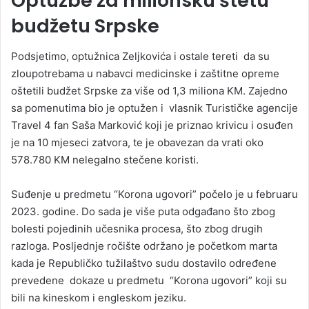
Optužbe za milionsku štetu
budžetu Srpske
Podsjetimo, optužnica Zeljkovića i ostale tereti da su
zloupotrebama u nabavci medicinske i zaštitne opreme
oštetili budžet Srpske za više od 1,3 miliona KM. Zajedno
sa pomenutima bio je optužen i vlasnik Turističke agencije
Travel 4 fan Saša Marković koji je priznao krivicu i osuđen
je na 10 mjeseci zatvora, te je obavezan da vrati oko
578.780 KM nelegalno stečene koristi.
Suđenje u predmetu “Korona ugovori” počelo je u februaru
2023. godine. Do sada je više puta odgađano što zbog
bolesti pojedinih učesnika procesa, što zbog drugih
razloga. Posljednje ročište održano je početkom marta
kada je Republičko tužilaštvo sudu dostavilo određene
prevedene dokaze u predmetu “Korona ugovori” koji su
bili na kineskom i engleskom jeziku.