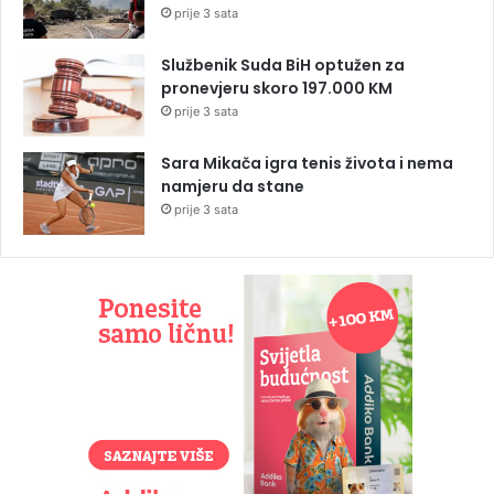
prije 3 sata
Službenik Suda BiH optužen za
pronevjeru skoro 197.000 KM
prije 3 sata
Sara Mikača igra tenis života i nema
namjeru da stane
prije 3 sata