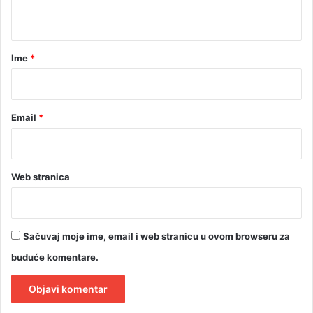
u
t
n
a
a
r
Ime
*
*
Email
*
Web stranica
Sačuvaj moje ime, email i web stranicu u ovom browseru za
buduće komentare.