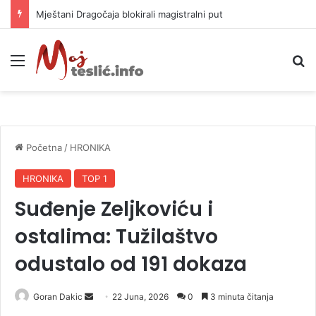
Helikopter ponovo gasi vatru u selima kod Trebinja
Meni
P
Početna
/
HRONIKA
HRONIKA
TOP 1
Suđenje Zeljkoviću i
ostalima: Tužilaštvo
odustalo od 191 dokaza
Goran Dakic
S
22 Juna, 2026
0
3 minuta čitanja
e