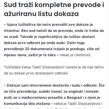
Sud traži kompletne prevode i
ažuriranu listu dokaza
– Izjava tužilaštva da neće prevoditi sve dokaze je
iritantna. Ako sud naloži da se prevedu, onda to treba da
se uradi. Takođe je neprihvatljivo da tužilac dostavi
dokaze prvo odbrani pa onda sudu. Osim toga
prevođenje 20 dokumenata trajalo je predugo, više od
mjesec dana, zašto je to tako –
rekao je Uletilović.
Tužiteljka Sanja Tadić Stojisavljević navela je da nije tačno
da su dokazi prvo dostavljeni odbrani.
–
Dokaze sam istovremeno dostavila i sudu i odbrani. Što
se tiče prevođenja, sudski tumač za engleski i kineski
jezik se u međuvremenu preselila u Beograd i s njom je
komunikacija bila otežana –
rekla je Tadić Stojisavljević i