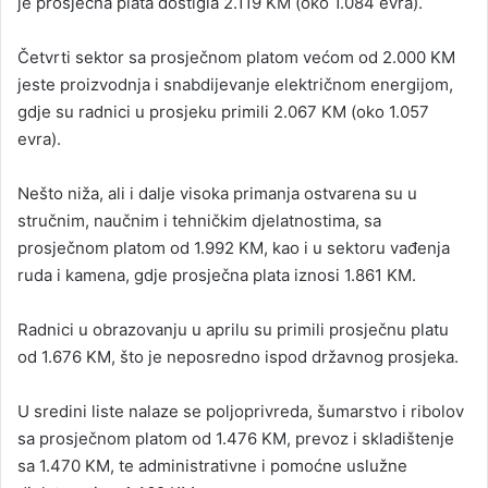
je prosječna plata dostigla 2.119 KM (oko 1.084 evra).
Četvrti sektor sa prosječnom platom većom od 2.000 KM
jeste proizvodnja i snabdijevanje električnom energijom,
gdje su radnici u prosjeku primili 2.067 KM (oko 1.057
evra).
Nešto niža, ali i dalje visoka primanja ostvarena su u
stručnim, naučnim i tehničkim djelatnostima, sa
prosječnom platom od 1.992 KM, kao i u sektoru vađenja
ruda i kamena, gdje prosječna plata iznosi 1.861 KM.
Radnici u obrazovanju u aprilu su primili prosječnu platu
od 1.676 KM, što je neposredno ispod državnog prosjeka.
U sredini liste nalaze se poljoprivreda, šumarstvo i ribolov
sa prosječnom platom od 1.476 KM, prevoz i skladištenje
sa 1.470 KM, te administrativne i pomoćne uslužne