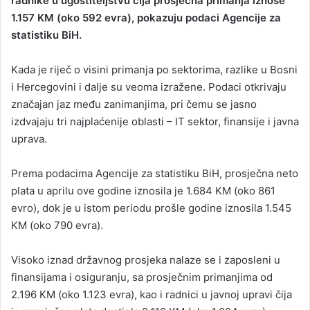
radnike u ugostiteljstvu čija prosječna primanja iznose
1.157 KM (oko 592 evra), pokazuju podaci Agencije za
statistiku BiH.
Kada je riječ o visini primanja po sektorima, razlike u Bosni
i Hercegovini i dalje su veoma izražene. Podaci otkrivaju
značajan jaz među zanimanjima, pri čemu se jasno
izdvajaju tri najplaćenije oblasti – IT sektor, finansije i javna
uprava.
Prema podacima Agencije za statistiku BiH, prosječna neto
plata u aprilu ove godine iznosila je 1.684 KM (oko 861
evro), dok je u istom periodu prošle godine iznosila 1.545
KM (oko 790 evra).
Visoko iznad državnog prosjeka nalaze se i zaposleni u
finansijama i osiguranju, sa prosječnim primanjima od
2.196 KM (oko 1.123 evra), kao i radnici u javnoj upravi čija