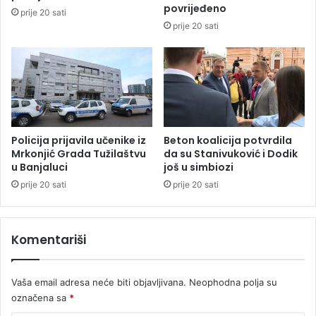
c
a
povrijeđeno
prije 20 sati
a
c
prije 20 sati
i
-
D
L
r
e
v
v
a
s
r
k
a
i
Policija prijavila učenike iz
Beton koalicija potvrdila
Mrkonjić Grada Tužilaštvu
da su Stanivuković i Dodik
u Banjaluci
još u simbiozi
prije 20 sati
prije 20 sati
Komentariši
Vaša email adresa neće biti objavljivana.
Neophodna polja su
označena sa
*