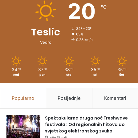
20
℃
:
Teslic
34º - 20º
63%
0.28 km/h
Vedro
34
37
38
35
35
℃
℃
℃
℃
℃
ned
pon
uto
sri
čet
Popularno
Posljednje
Komentari
Spektakularna druga noć Freshwave
festivala : Od regionalnih hitova do
svjetskog elektronskog zvuka
prije 19 sati