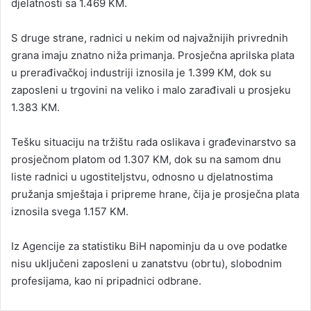
djelatnosti sa 1.469 KM.
S druge strane, radnici u nekim od najvažnijih privrednih
grana imaju znatno niža primanja. Prosječna aprilska plata
u prerađivačkoj industriji iznosila je 1.399 KM, dok su
zaposleni u trgovini na veliko i malo zarađivali u prosjeku
1.383 KM.
Tešku situaciju na tržištu rada oslikava i građevinarstvo sa
prosječnom platom od 1.307 KM, dok su na samom dnu
liste radnici u ugostiteljstvu, odnosno u djelatnostima
pružanja smještaja i pripreme hrane, čija je prosječna plata
iznosila svega 1.157 KM.
Iz Agencije za statistiku BiH napominju da u ove podatke
nisu uključeni zaposleni u zanatstvu (obrtu), slobodnim
profesijama, kao ni pripadnici odbrane.