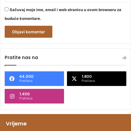
Sačuvaj moje ime, email i web stranicu u ovom browseru za
buduće komentare.
A
l
Pratite nas na
t
e
44.000
1.800
r
Pratilaca
Pratilaca
n
1.400
a
Pratilaca
t
i
v
Vrijeme
e