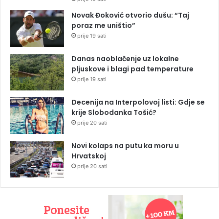
Novak Đoković otvorio dušu: “Taj
poraz me uništio”
prije 19 sati
Danas naoblačenje uz lokalne
pljuskove i blagi pad temperature
prije 19 sati
Decenija na Interpolovoj listi: Gdje se
krije Slobodanka Tošić?
prije 20 sati
Novi kolaps na putu ka moru u
Hrvatskoj
prije 20 sati