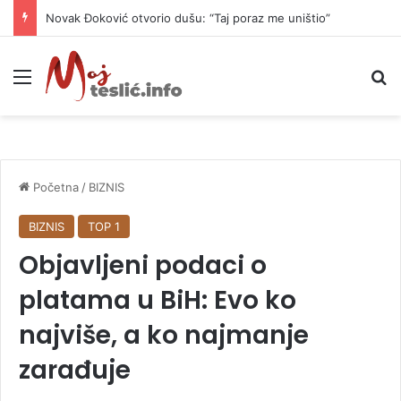
Novak Đoković otvorio dušu: “Taj poraz me uništio”
Meni
P
Početna
/
BIZNIS
BIZNIS
TOP 1
Objavljeni podaci o
platama u BiH: Evo ko
najviše, a ko najmanje
zarađuje