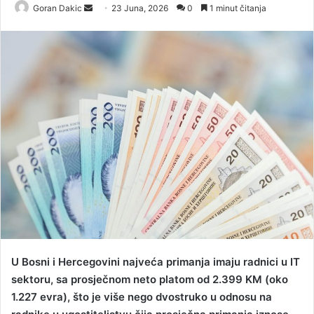
Goran Dakic
S
23 Juna, 2026
0
1 minut čitanja
e
n
d
a
n
e
m
a
i
l
U Bosni i Hercegovini najveća primanja imaju radnici u IT
sektoru, sa prosječnom neto platom od 2.399 KM (oko
1.227 evra), što je više nego dvostruko u odnosu na