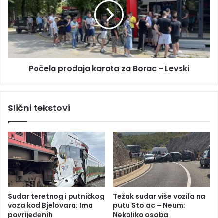
i
e
z
l
m
a
e
p
đ
r
u
o
B
Počela prodaja karata za Borac - Levski
d
o
a
s
j
a
a
Slični tekstovi
n
k
s
a
k
r
o
a
g
t
P
a
e
z
t
a
r
B
Sudar teretnog i putničkog
Težak sudar više vozila na
o
o
voza kod Bjelovara: Ima
putu Stolac – Neum:
v
r
povrijeđenih
Nekoliko osoba