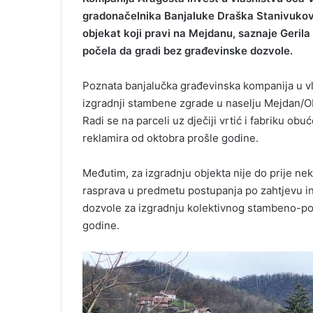
gradonačelnika Banjaluke Draška Stanivukovi
objekat koji pravi na Mejdanu, saznaje Geril
počela da gradi bez građevinske dozvole.
Poznata banjalučka građevinska kompanija u vl
izgradnji stambene zgrade u naselju Mejdan/Ob
Radi se na parceli uz dječiji vrtić i fabriku ob
reklamira od oktobra prošle godine.
Međutim, za izgradnju objekta nije do prije ne
rasprava u predmetu postupanja po zahtjevu in
dozvole za izgradnju kolektivnog stambeno-po
godine.