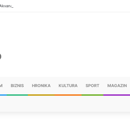
Akvana i gradska kupališta besplatni tri dana
M
BIZNIS
HRONIKA
KULTURA
SPORT
MAGAZIN