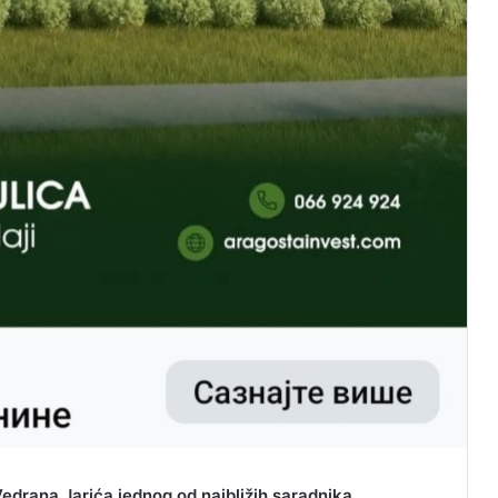
edrana Jarića jednog od najbližih saradnika