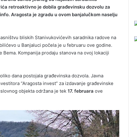
ća retroaktivno je dobila građevinsku dozvolu za
a info. Aragosta je zgradu u ovom banjalučkom naselju
asništvu bliskih Stanivukovićevih saradnika radove na
ilićevo u Banjaluci počela je u februaru ove godine.
uće Bema. Kompanija prodaju stanova na ovoj lokaciji
koliko dana postojala građevinska dozvola. Javna
vestitora “Aragosta invest” za izdavanje građevinske
slovnog objekta održana je tek
17. februara
ove