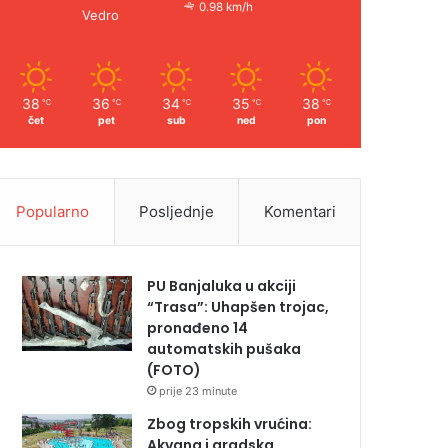
0.98 km/h
Vedro
38
36
34
35
38
℃
℃
℃
℃
℃
čet
pet
sub
ned
pon
Popularno
Posljednje
Komentari
PU Banjaluka u akciji
“Trasa”: Uhapšen trojac,
pronađeno 14
automatskih pušaka
(FOTO)
prije 23 minute
Zbog tropskih vrućina:
Akvana i gradska