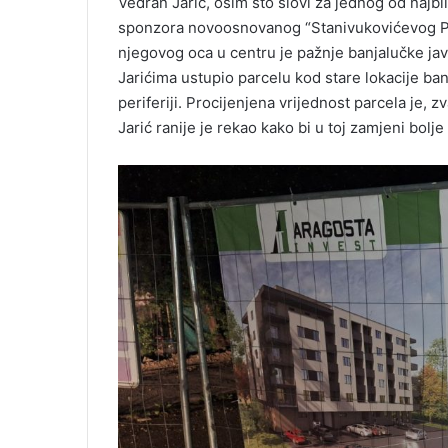
Vedran Jarić, osim što slovi za jednog od najbl
sponzora novoosnovanog “Stanivukovićevog Po
njegovog oca u centru je pažnje banjalučke jav
Jarićima ustupio parcelu kod stare lokacije b
periferiji. Procijenjena vrijednost parcela je, 
Jarić ranije je rekao kako bi u toj zamjeni bolj