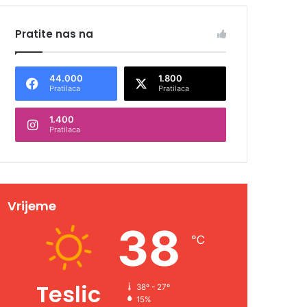
Pratite nas na
44.000
1.800
Pratilaca
Pratilaca
1.400
Pratilaca
Vrijeme
38
℃
Teslic
38º - 27º
15%