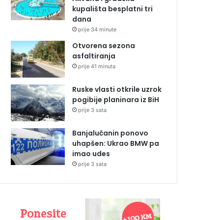
kupališta besplatni tri
dana
prije 34 minute
Otvorena sezona
asfaltiranja
prije 41 minuta
Ruske vlasti otkrile uzrok
pogibije planinara iz BiH
prije 3 sata
Banjalučanin ponovo
uhapšen: Ukrao BMW pa
imao udes
prije 3 sata