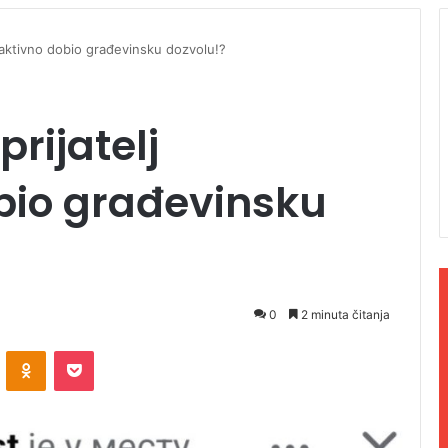
roaktivno dobio građevinsku dozvolu!?
rijatelj
bio građevinsku
0
2 minuta čitanja
ontakte
Odnoklassniki
Pocket