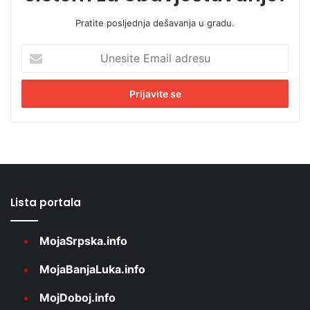
Pratite posljednja dešavanja u gradu.
Unesite
Email
adresu
Lista portala
MojaSrpska.info
MojaBanjaLuka.info
MojDoboj.info