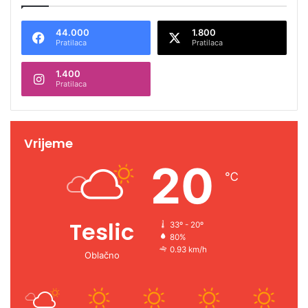
44.000
1.800
Pratilaca
Pratilaca
1.400
Pratilaca
Vrijeme
20
℃
Teslic
33º - 20º
80%
0.93 km/h
Oblačno