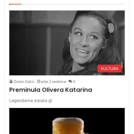
KULTURA
Goran Dakic
prije 2 sedmice
0
Preminula Olivera Katarina
Legendarna srpska gl