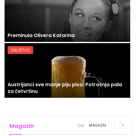
Preminula Olivera Katarina
DRUŠTVO
Austrijanci sve manje piju pivo: Potrošnja pala
za četvrtinu
Magazin
Sve
MAGAZIN
Prethodna
Sljede
stranica
stranic