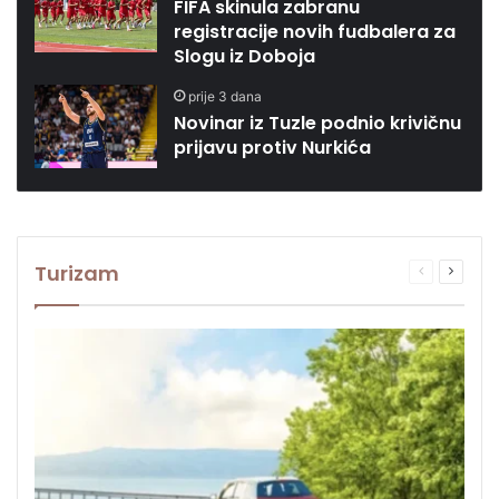
FIFA skinula zabranu
registracije novih fudbalera za
Slogu iz Doboja
prije 3 dana
Novinar iz Tuzle podnio krivičnu
prijavu protiv Nurkića
Turizam
Prethodna
Sljede
stranica
stranic