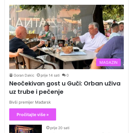
MAGAZIN
Goran Dakic
prije 14 sati
0
Neočekivan gost u Guči: Orban uživa
uz trube i pečenje
Bivši premijer Mađarsk
Pročitajte više »
prije 20 sati