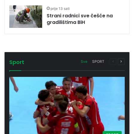
prije 13 sati
Strani radnici sve češće na
gradilištima BiH
Sport
Sve
SPORT
Prethodna
Sljede
stranica
stranic