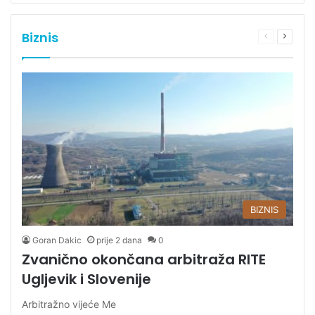
Biznis
Prethodna
Sljede
stranica
stranic
BIZNIS
Goran Dakic
prije 2 dana
0
Zvanično okončana arbitraža RITE
Ugljevik i Slovenije
Arbitražno vijeće Me