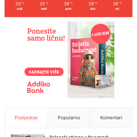
33
35
38
39
36
℃
℃
℃
℃
℃
sub
ned
pon
uto
sri
Posljednje
Popularno
Komentari