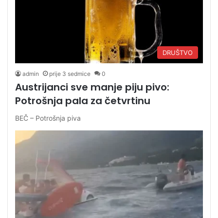
DRUŠTVO
admin
prije 3 sedmice
0
Austrijanci sve manje piju pivo:
Potrošnja pala za četvrtinu
BEČ – Potrošnja piva