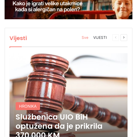
Vijesti
Sve
VIJESTI
Prethodna
Sljede
stranica
stranic
HRONIKA
Službenica UIO BiH
optužena da je prikrila
370.000 KM