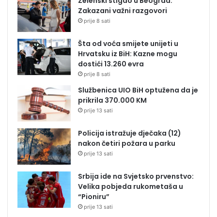
Zelenski stigao u Beograd:
Zakazani važni razgovori
prije 8 sati
Šta od voća smijete unijeti u
Hrvatsku iz BiH: Kazne mogu
dostići 13.260 evra
prije 8 sati
Službenica UIO BiH optužena da je
prikrila 370.000 KM
prije 13 sati
Policija istražuje dječaka (12)
nakon četiri požara u parku
prije 13 sati
Srbija ide na Svjetsko prvenstvo:
Velika pobjeda rukometaša u
“Pioniru”
prije 13 sati