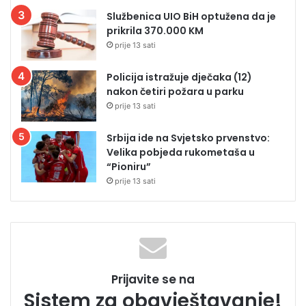
Službenica UIO BiH optužena da je
prikrila 370.000 KM
prije 13 sati
Policija istražuje dječaka (12)
nakon četiri požara u parku
prije 13 sati
Srbija ide na Svjetsko prvenstvo:
Velika pobjeda rukometaša u
“Pioniru”
prije 13 sati
Prijavite se na
Sistem za obavještavanje!