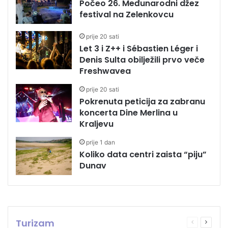
Počeo 26. Međunarodni džez
festival na Zelenkovcu
prije 20 sati
Let 3 i Z++ i Sébastien Léger i
Denis Sulta obilježili prvo veče
Freshwavea
prije 20 sati
Pokrenuta peticija za zabranu
koncerta Dine Merlina u
Kraljevu
prije 1 dan
Koliko data centri zaista “piju”
Dunav
Turizam
Prethodna
Sljede