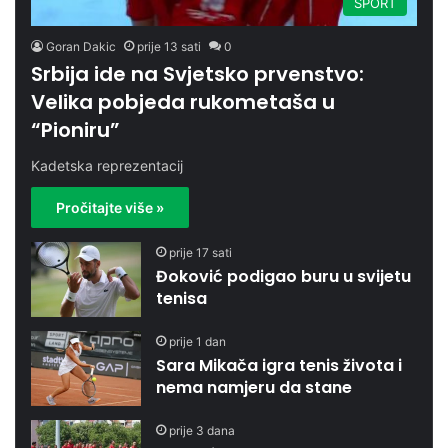
SPORT
Goran Dakic
prije 13 sati
0
Srbija ide na Svjetsko prvenstvo:
Velika pobjeda rukometaša u
“Pioniru”
Kadetska reprezentacij
Pročitajte više »
prije 17 sati
Đoković podigao buru u svijetu
tenisa
prije 1 dan
Sara Mikača igra tenis života i
nema namjeru da stane
prije 3 dana