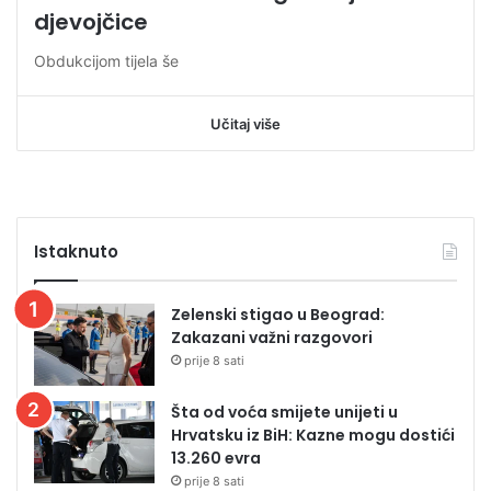
djevojčice
Obdukcijom tijela še
Učitaj više
Istaknuto
Zelenski stigao u Beograd:
Zakazani važni razgovori
prije 8 sati
Šta od voća smijete unijeti u
Hrvatsku iz BiH: Kazne mogu dostići
13.260 evra
prije 8 sati