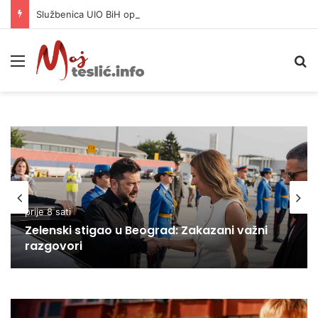
Službenica UIO BiH optužena da je prikrila 370.000 KM
Meni
P
prije 8 sati
Zelenski stigao u Beograd: Zakazani važni
razgovori