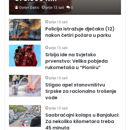
Goran Dakic
prije 13 sati
0
prije 13 sati
Policija istražuje dječaka (12)
nakon četiri požara u parku
prije 13 sati
Srbija ide na Svjetsko
prvenstvo: Velika pobjeda
rukometaša u “Pioniru”
prije 13 sati
Stigao apel stanovništvu
Srpske za racionalno trošenje
vode
prije 13 sati
Saobraćajni kolaps u Banjaluci:
Za nekoliko kilometara treba
45 minuta