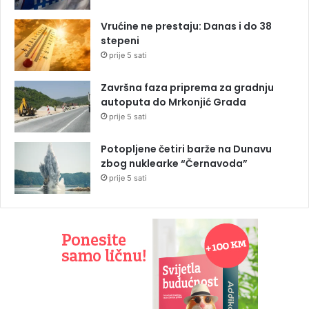
Vrućine ne prestaju: Danas i do 38
stepeni
prije 5 sati
Završna faza priprema za gradnju
autoputa do Mrkonjić Grada
prije 5 sati
Potopljene četiri barže na Dunavu
zbog nuklearke “Černavoda”
prije 5 sati