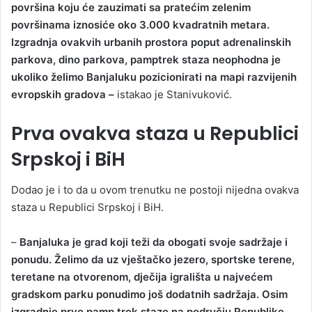
površina koju će zauzimati sa pratećim zelenim
površinama iznosiće oko 3.000 kvadratnih metara.
Izgradnja ovakvih urbanih prostora poput adrenalinskih
parkova, dino parkova, pamptrek staza neophodna je
ukoliko želimo Banjaluku pozicionirati na mapi razvijenih
evropskih gradova –
istakao je Stanivuković.
Prva ovakva staza u Republici
Srpskoj i BiH
Dodao je i to da u ovom trenutku ne postoji nijedna ovakva
staza u Republici Srpskoj i BiH.
–
Banjaluka je grad koji teži da obogati svoje sadržaje i
ponudu. Želimo da uz vještačko jezero, sportske terene,
teretane na otvorenom, dječija igrališta u najvećem
gradskom parku ponudimo još dodatnih sadržaja. Osim
izgradnje prve pamp trek staze na području Republike