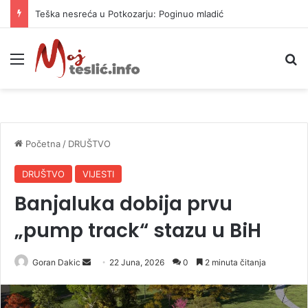
Teška nesreća u Potkozarju: Poginuo mladić
Meni
P
Početna
/
DRUŠTVO
DRUŠTVO
VIJESTI
Banjaluka dobija prvu
„pump track“ stazu u BiH
Goran Dakic
S
22 Juna, 2026
0
2 minuta čitanja
e
n