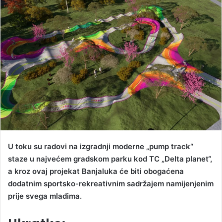
d
a
n
e
m
a
i
l
U toku su radovi na izgradnji moderne „pump track“
staze u najvećem gradskom parku kod TC „Delta planet“,
a kroz ovaj projekat Banjaluka će biti obogaćena
dodatnim sportsko-rekreativnim sadržajem namijenjenim
prije svega mladima.