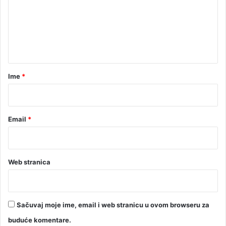
b
e
o
g
n
v
t
e
l
a
i
r
Ime
*
k
o
*
g
p
Email
*
o
ž
a
r
a
Web stranica
Sačuvaj moje ime, email i web stranicu u ovom browseru za
buduće komentare.