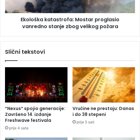
l
a
a
k
”
Ekološka katastrofa: Mostar proglasio
a
A
vanredno stanje zbog velikog požara
t
u
a
s
s
t
t
Slični tekstovi
r
r
i
o
j
f
a
a
n
:
c
M
e
o
z
s
a
t
“Nexus“ spojio generacije:
Vrućine ne prestaju: Danas
v
a
Završeno 14. izdanje
i do 38 stepeni
i
r
Freshwave festivala
prije 5 sati
š
p
prije 4 sata
e
r
o
o