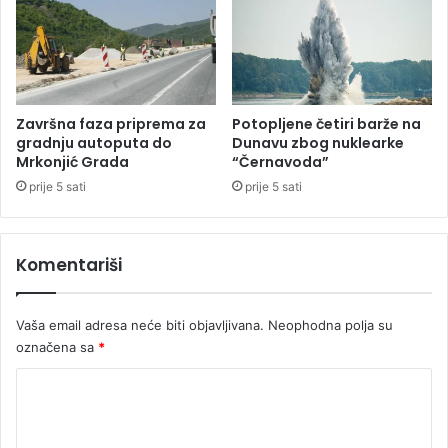
d
g
7
l
0
a
.
s
0
i
0
o
Završna faza priprema za
Potopljene četiri barže na
0
v
gradnju autoputa do
Dunavu zbog nuklearke
e
a
Mrkonjić Grada
“Černavoda”
v
n
prije 5 sati
prije 5 sati
r
r
a
e
d
Komentariši
n
o
s
Vaša email adresa neće biti objavljivana.
Neophodna polja su
t
označena sa
*
a
n
K
j
e
o
z
m