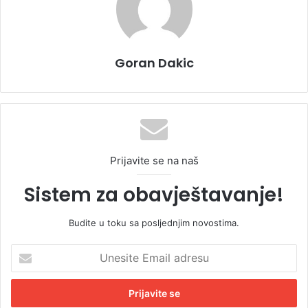
Goran Dakic
Prijavite se na naš
Sistem za obavještavanje!
Budite u toku sa posljednjim novostima.
U
n
e
s