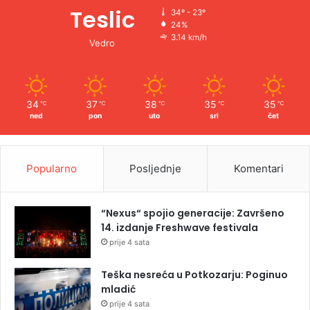
Teslic
34º - 23º
24%
3.14 km/h
Vedro
34
37
38
35
35
℃
℃
℃
℃
℃
ned
pon
uto
sri
čet
Popularno
Posljednje
Komentari
“Nexus“ spojio generacije: Završeno
14. izdanje Freshwave festivala
prije 4 sata
Teška nesreća u Potkozarju: Poginuo
mladić
prije 4 sata