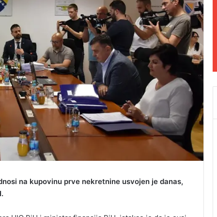
odnosi na kupovinu prve nekretnine usvojen je danas,
.