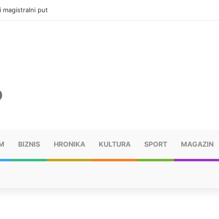
ru u selima kod Trebinja
M
BIZNIS
HRONIKA
KULTURA
SPORT
MAGAZIN