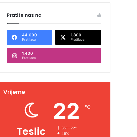
Pratite nas na
44.000
1.800
Pratilaca
Pratilaca
1.400
Pratilaca
Vrijeme
22
℃
Teslic
35º - 22º
45%