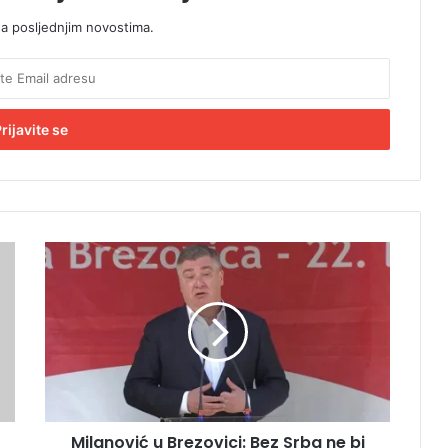
sa posljednjim novostima.
M
i
l
a
n
o
v
i
ć
Milanović u Brezovici: Bez Srba ne bi
u