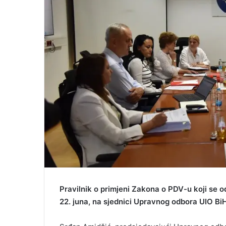
a
i
l
Pravilnik o primjeni Zakona o PDV-u koji se 
22. juna, na sjednici Upravnog odbora UIO BiH