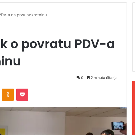
 PDV-a na prvu nekretninu
ik o povratu PDV-a
ninu
0
2 minuta čitanja
ontakte
Odnoklassniki
Pocket