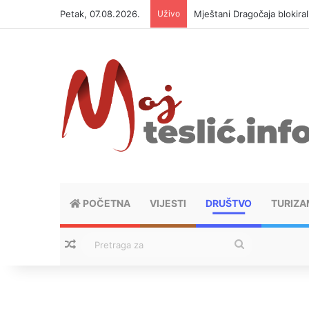
Petak, 07.08.2026.
Uživo
Helikopter ponovo gasi vat
POČETNA
VIJESTI
DRUŠTVO
TURIZA
Nasumični tekstovi
Pretraga
za