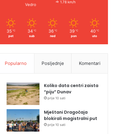
1.78 km/h
Vedro
35
34
36
39
40
℃
℃
℃
℃
℃
pet
sub
ned
pon
uto
Popularno
Posljednje
Komentari
Koliko data centri zaista
“piju” Dunav
prije 10 sati
Mještani Dragočaja
blokirali magistralni put
prije 10 sati