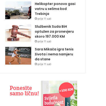
Helikopter ponovo gasi
vatru u selima kod
Trebinja
prije 11 sati
Službenik Suda BiH
optužen za pronevjeru
skoro 197.000 KM
prije 11 sati
Sara Mikača igra tenis
života i nema namjeru
da stane
prije 11 sati