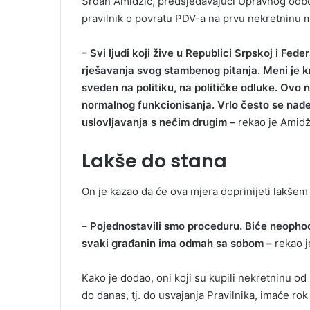
Srđan Amidžić, predsjedavajući Upravnog odbora 
pravilnik o povratu PDV-a na prvu nekretninu 
– Svi ljudi koji žive u Republici Srpskoj i Fed
rješavanja svog stambenog pitanja. Meni je k
sveden na politiku, na političke odluke. Ovo ni
normalnog funkcionisanja. Vrlo često se nađe
uslovljavanja s nečim drugim –
rekao je Amidž
Lakše do stana
On je kazao da će ova mjera doprinijeti lakšem 
–
Pojednostavili smo proceduru. Biće neoph
svaki građanin ima odmah sa sobom –
rekao j
Kako je dodao, oni koji su kupili nekretninu od
do danas, tj. do usvajanja Pravilnika, imaće ro