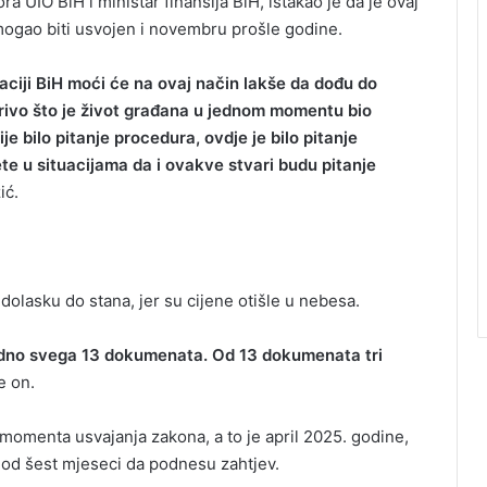
UIO BiH i ministar finansija BiH, istakao je da je ovaj
mogao biti usvojen i novembru prošle godine.
eraciji BiH moći će na ovaj način lakše da dođu do
rivo što je život građana u jednom momentu bio
je bilo pitanje procedura, ovdje je bilo pitanje
te u situacijama da i ovakve stvari budu pitanje
ić.
dolasku do stana, jer su cijene otišle u nebesa.
odno svega 13 dokumenata. Od 13 dokumenata tri
e on.
 momenta usvajanja zakona, a to je april 2025. godine,
k od šest mjeseci da podnesu zahtjev.