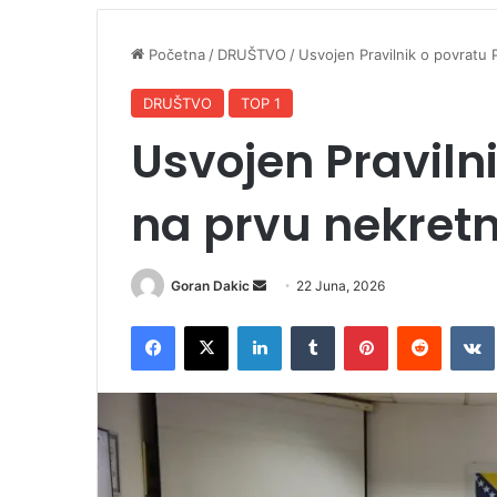
Početna
/
DRUŠTVO
/
Usvojen Pravilnik o povratu
DRUŠTVO
TOP 1
Usvojen Praviln
na prvu nekret
Goran Dakic
S
22 Juna, 2026
e
Facebook
X
LinkedIn
Tumblr
Pinterest
Reddit
VK
n
d
a
n
e
m