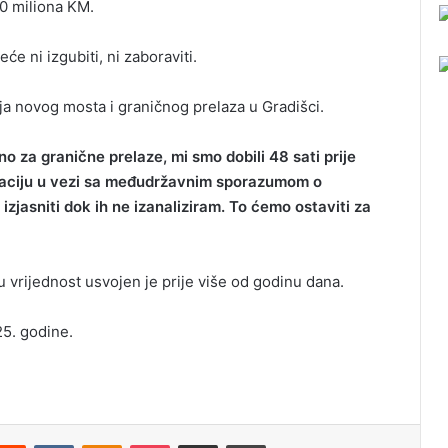
00 miliona KM.
će ni izgubiti, ni zaboraviti.
nja novog mosta i graničnog prelaza u Gradišci.
no za granične prelaze, mi smo dobili 48 sati prije
tuaciju u vezi sa međudržavnim sporazumom o
zjasniti dok ih ne izanaliziram. To ćemo ostaviti za
vrijednost usvojen je prije više od godinu dana.
25. godine.
Reddit
VKontakte
Odnoklassniki
Pocket
Podijeli putem Emaila
Odštampaj