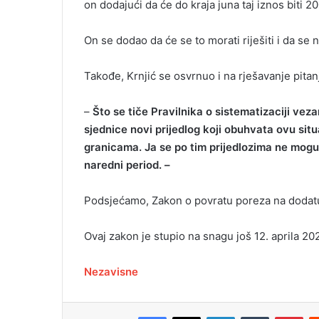
on dodajući da će do kraja juna taj iznos biti 2
On se dodao da će se to morati riješiti i da se ne
Takođe, Krnjić se osvrnuo i na rješavanje pita
–
Što se tiče Pravilnika o sistematizaciji veza
sjednice novi prijedlog koji obuhvata ovu si
granicama. Ja se po tim prijedlozima ne mogu i
naredni period. –
Podsjećamo, Zakon o povratu poreza na dodatu 
Ovaj zakon je stupio na snagu još 12. aprila 20
Nezavisne
Facebook
X
LinkedIn
Tumblr
Pinterest