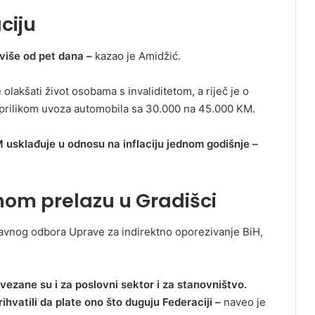
ciju
više od pet dana –
kazao je Amidžić.
olakšati život osobama s invaliditetom, a riječ je o
 prilikom uvoza automobila sa 30.000 na 45.000 KM.
M usklađuje u odnosu na inflaciju jednom godišnje –
čnom prelazu u Gradišci
Upravnog odbora Uprave za indirektno oporezivanje BiH,
vezane su i za poslovni sektor i za stanovništvo.
hvatili da plate ono što duguju Federaciji –
naveo je