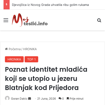
Djevojčica iz Novog Grada uhvatila ribu golim rukama
Meni
P
Početna
/
HRONIKA
HRONIKA
TOP 1
Poznat identitet mladića
koji se utopio u jezeru
Blatnjak kod Prijedora
Goran Dakic
S
21 Juna, 2026
0
Prije minut
e