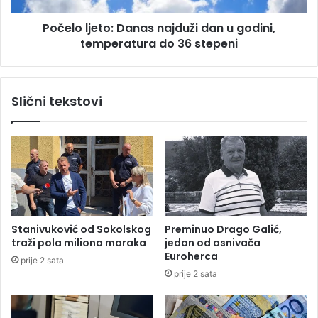
j
e
a
Počelo ljeto: Danas najduži dan u godini,
t
l
temperatura do 36 stepeni
o
u
:
k
D
e
a
Slični tekstovi
p
n
o
a
v
s
r
n
i
a
j
j
e
d
đ
u
e
ž
Stanivuković od Sokolskog
Preminuo Drago Galić,
n
i
traži pola miliona maraka
jedan od osnivača
i
d
Euroherca
prije 2 sata
r
a
prije 2 sata
u
n
s
u
k
g