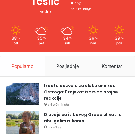
Teslic
19%
2.69 km/h
Vedro
38
35
34
36
39
℃
℃
℃
℃
℃
čet
pet
sub
ned
pon
Popularno
Posljednje
Komentari
Izdata dozvola za elektranu kod
Ostroga: Projekat izazvao brojne
reakcije
prije 9 minuta
Djevojčica iz Novog Grada uhvatila
ribu golim rukama
prije 1 sat