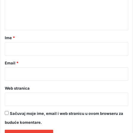
i
e
s
d
t
n
i
e
t
j
p
e
e
a
t
n
r
e
Ime
*
i
*
Email
*
Web stranica
Sačuvaj moje ime, email i web stranicu u ovom browseru za
buduće komentare.