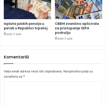
i
o
d
d
r
i
ž
n
a
i
Isplata julskih penzija u
CBBiH zvanično aplicirala
v
,
petak u Republici Srpskoj
za pristupanje SEPA
l
t
području
prije 2 sata
j
e
prije 2 sata
a
m
n
p
i
e
Komentariši
,
r
m
a
e
t
Vaša email adresa neće biti objavljivana.
Neophodna polja su
đ
u
u
označena sa
*
r
n
a
K
j
d
i
o
o
m
3
m
a
6