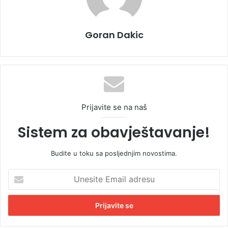
Goran Dakic
Prijavite se na naš
Sistem za obavještavanje!
Budite u toku sa posljednjim novostima.
U
n
e
s
i
t