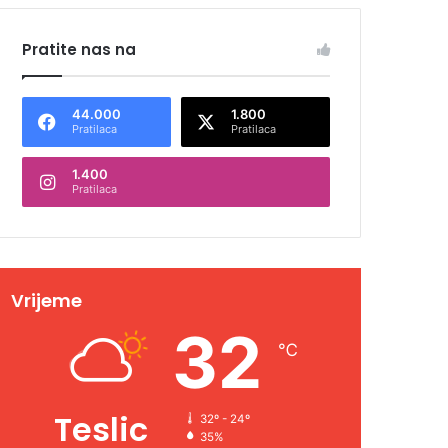
Pratite nas na
44.000
1.800
Pratilaca
Pratilaca
1.400
Pratilaca
Vrijeme
32
℃
Teslic
32º - 24º
35%