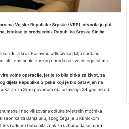
borcima Vojske Republike Srpske (VRS), otvorila je put
ne, istakao je predsjednik Republike Srpske Siniša
ja koridora kroz Posavinu odlučivala dalju sudbinu
, ali i opstanak srpskog naroda na svojim ognjištima.
ire vojne operacije, jer je to bila bitka za život, za
g dijela Republike Srpske koji je bio ostavljen na
je Karan za Srnu povodom obilježavanja 34 godine od
nehumana i necivilizovana odluka svjetskih moćnika
iseonika za Banjaluku, zbog čega je u Kliničkom
rt tek rođenih beba bila znak za uzbunu da se mora