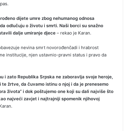
spas.
ovorođeno dijete umre zbog nehumanog odnosa
da odlučuju o životu i smrti. Naši borci su snažno
stavili dalje umiranje djece
– rekao je Karan.
 obavezuje nevina smrt novorođenčadi i hrabrost
 institucije, njen ustavnio-pravni status i pravo da
nu i zato Republika Srpska ne zaboravlja svoje heroje,
 te žrtve, da čuvamo istinu o njoj i da je prenesemo
ra života“ i dok poštujemo one koji su dali najviše što
ao najveći zavjet i najtrajniji spomenik njihovoj
 Karan.