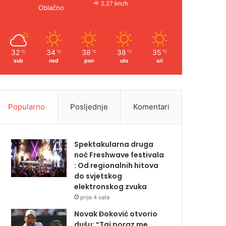
2.27 km/h
Oblačno
32
34
38
38
35
℃
℃
℃
℃
℃
sub
ned
pon
uto
sri
Popularno
Posljednje
Komentari
Spektakularna druga
noć Freshwave festivala
: Od regionalnih hitova
do svjetskog
elektronskog zvuka
prije 4 sata
Novak Đoković otvorio
dušu: “Taj poraz me