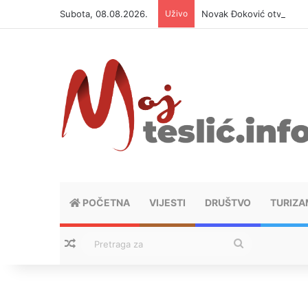
Subota, 08.08.2026.
Uživo
Novak Đoković otvorio du
POČETNA
VIJESTI
DRUŠTVO
TURIZA
Nasumični tekstovi
Pretraga
za