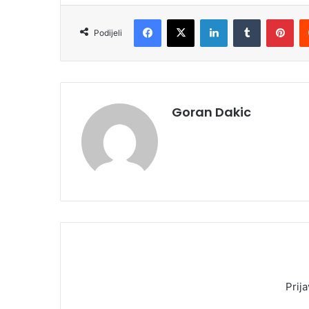
Facebook
X
LinkedIn
Tumblr
Pinterest
Podijeli
Goran Dakic
Prija