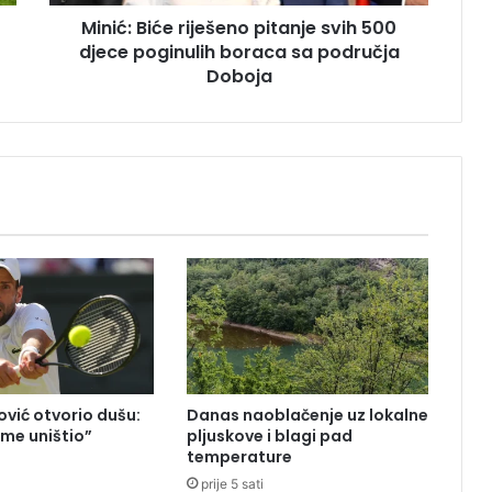
ć
Minić: Biće riješeno pitanje svih 500
e
djece poginulih boraca sa područja
r
i
Doboja
j
e
š
e
n
o
p
i
t
a
n
j
e
s
vić otvorio dušu:
Danas naoblačenje uz lokalne
v
 me uništio”
pljuskove i blagi pad
i
temperature
h
prije 5 sati
5