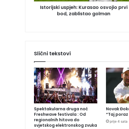
k
u
Istorijski uspjeh: Kurasao osvojio prvi
i
bod, zablistao golman
u
s
p
j
e
h
:
Slični tekstovi
K
u
r
a
s
a
o
o
s
Spektakularna druga noć
Novak Đoko
v
Freshwave festivala : Od
“Taj poraz
o
regionalnih hitova do
prije 4 sata
j
svjetskog elektronskog zvuka
i