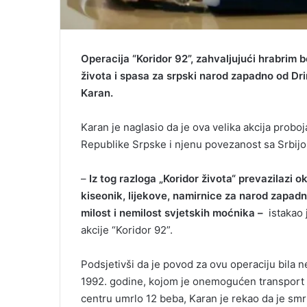
Operacija “Koridor 92”, zahvaljujući hrabrim 
života i spasa za srpski narod zapadno od Dri
Karan.
Karan je naglasio da je ova velika akcija probo
Republike Srpske i njenu povezanost sa Srbijom
–
Iz tog razloga „Koridor života“ prevazilazi okv
kiseonik, lijekove, namirnice za narod zapadno
milost i nemilost svjetskih moćnika –
istakao 
akcije “Koridor 92”.
Podsjetivši da je povod za ovu operaciju bila 
1992. godine, kojom je onemogućen transport k
centru umrlo 12 beba, Karan je rekao da je sm