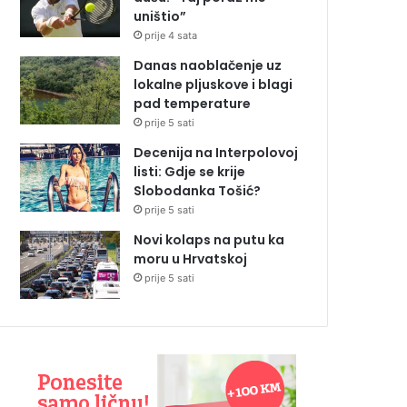
uništio”
prije 4 sata
Danas naoblačenje uz
lokalne pljuskove i blagi
pad temperature
prije 5 sati
Decenija na Interpolovoj
listi: Gdje se krije
Slobodanka Tošić?
prije 5 sati
Novi kolaps na putu ka
moru u Hrvatskoj
prije 5 sati