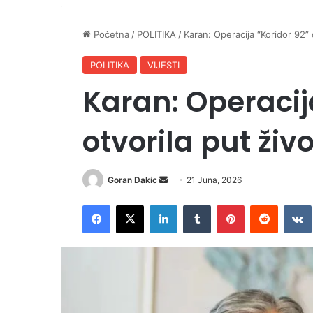
Početna
/
POLITIKA
/
Karan: Operacija “Koridor 92” 
POLITIKA
VIJESTI
Karan: Operacij
otvorila put živ
Goran Dakic
S
21 Juna, 2026
e
Facebook
X
LinkedIn
Tumblr
Pinterest
Reddit
VK
n
d
a
n
e
m