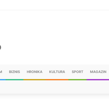
šu: “Taj poraz me uništio”
M
BIZNIS
HRONIKA
KULTURA
SPORT
MAGAZIN