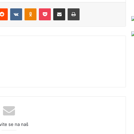
Reddit
VKontakte
Odnoklassniki
Pocket
Podijeli putem Emaila
Odštampaj
vite se na naš