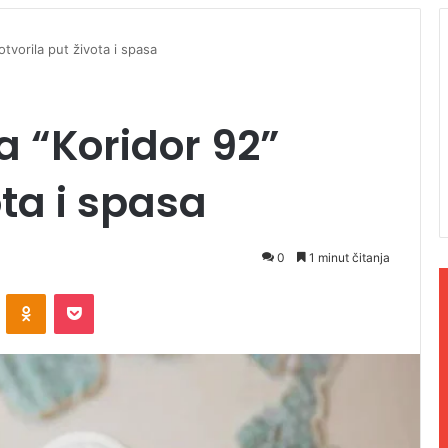
otvorila put života i spasa
a “Koridor 92”
ota i spasa
0
1 minut čitanja
ontakte
Odnoklassniki
Pocket