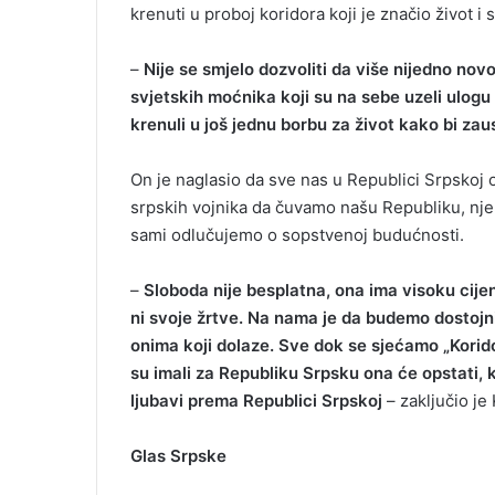
krenuti u proboj koridora koji je značio život i 
–
Nije se smjelo dozvoliti da više nijedno n
svjetskih moćnika koji su na sebe uzeli ulogu 
krenuli u još jednu borbu za život kako bi zau
On je naglasio da sve nas u Republici Srpskoj
srpskih vojnika da čuvamo našu Republiku, njene
sami odlučujemo o sopstvenoj budućnosti.
–
Sloboda nije besplatna, ona ima visoku cije
ni svoje žrtve. Na nama je da budemo dostojni
onima koji dolaze. Sve dok se sjećamo „Korido
su imali za Republiku Srpsku ona će opstati, k
ljubavi prema Republici Srpskoj
– zaključio je
Glas Srpske