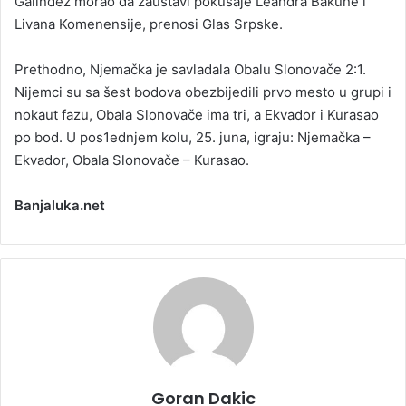
Galindez morao da zaustavi pokušaje Leandra Bakune i
Livana Komenensije, prenosi Glas Srpske.
Prethodno, Njemačka je savladala Obalu Slonovače 2:1.
Nijemci su sa šest bodova obezbijedili prvo mesto u grupi i
nokaut fazu, Obala Slonovače ima tri, a Ekvador i Kurasao
po bod. U pos1ednjem kolu, 25. juna, igraju: Njemačka –
Ekvador, Obala Slonovače – Kurasao.
Banjaluka.net
Goran Dakic