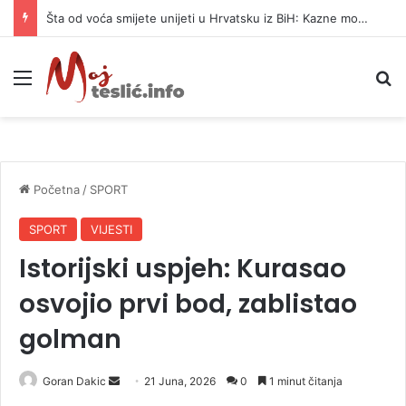
Šta od voća smijete unijeti u Hrvatsku iz BiH: Kazne mogu dostići 13.260 evra
Meni
P
Početna
/
SPORT
SPORT
VIJESTI
Istorijski uspjeh: Kurasao
osvojio prvi bod, zablistao
golman
Goran Dakic
S
21 Juna, 2026
0
1 minut čitanja
e