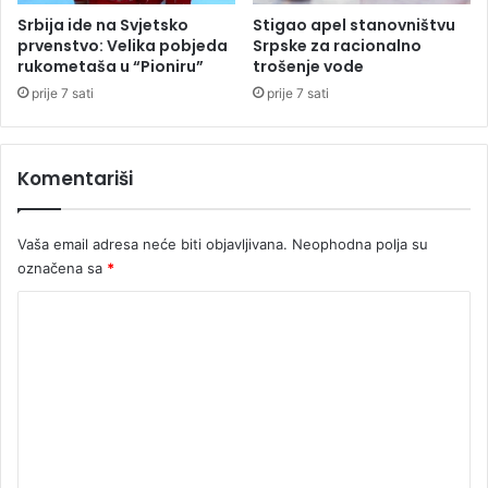
a
a
Srbija ide na Svjetsko
Stigao apel stanovništvu
1
p
prvenstvo: Velika pobjeda
Srpske za racionalno
2
u
rukometaša u “Pioniru”
trošenje vode
z
t
prije 7 sati
prije 7 sati
v
ž
j
i
e
v
Komentariši
z
o
d
t
i
a
Vaša email adresa neće biti objavljivana.
Neophodna polja su
c
i
a
označena sa
*
s
"
p
K
a
s
o
a
m
e
n
t