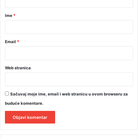
a
r
Ime
*
*
Email
*
Web stranica
Sačuvaj moje ime, email i web stranicu u ovom browseru za
buduće komentare.
A
l