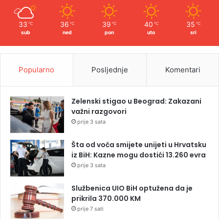
33
36
39
40
35
℃
℃
℃
℃
℃
sub
ned
pon
uto
sri
Popularno
Posljednje
Komentari
Zelenski stigao u Beograd: Zakazani
važni razgovori
prije 3 sata
Šta od voća smijete unijeti u Hrvatsku
iz BiH: Kazne mogu dostići 13.260 evra
prije 3 sata
Službenica UIO BiH optužena da je
prikrila 370.000 KM
prije 7 sati