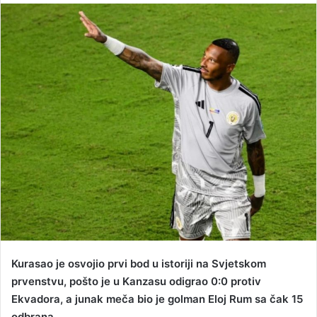
n
d
a
n
e
m
a
i
l
Kurasao je osvojio prvi bod u istoriji na Svjetskom
prvenstvu, pošto je u Kanzasu odigrao 0:0 protiv
Ekvadora, a junak meča bio je golman Eloj Rum sa čak 15
odbrana.