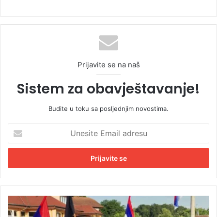
Prijavite se na naš
Sistem za obavještavanje!
Budite u toku sa posljednjim novostima.
U
n
e
s
i
t
e
E
O
m
p