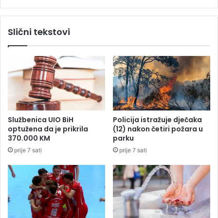
e
c
n
i
u
j
Slični tekstovi
o
a
m
“
a
K
r
o
š
r
"
i
1
d
2
o
k
r
Službenica UIO BiH
Policija istražuje dječaka
i
9
optužena da je prikrila
(12) nakon četiri požara u
l
2
370.000 KM
parku
o
”
prije 7 sati
prije 7 sati
m
o
e
t
t
v
a
o
r
r
a
i
z
l