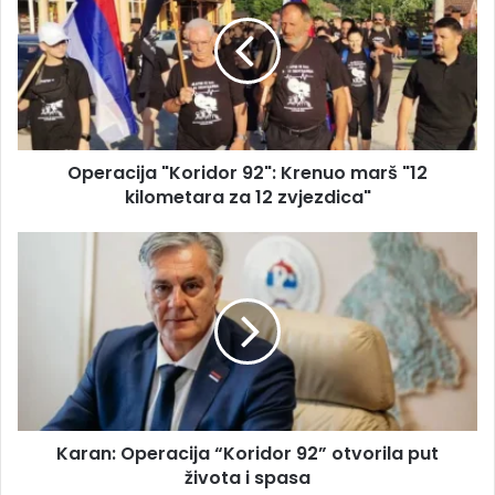
a
e
i
r
l
a
a
c
d
i
r
j
e
a
s
Operacija "Koridor 92": Krenuo marš "12
"
u
kilometara za 12 zvjezdica"
K
o
r
K
i
a
d
r
o
a
r
n
9
:
2
O
"
p
:
e
K
Karan: Operacija “Koridor 92” otvorila put
r
r
života i spasa
a