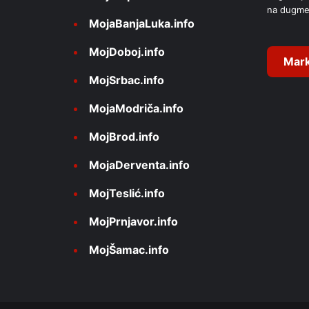
na dugme
MojaBanjaLuka.info
MojDoboj.info
Mark
MojSrbac.info
MojaModriča.info
MojBrod.info
MojaDerventa.info
MojTeslić.info
MojPrnjavor.info
MojŠamac.info