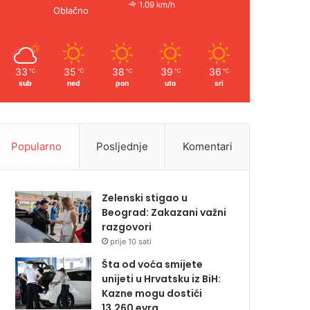
1.09 km/h
Oblačno
33
35
38
39
36
℃
℃
℃
℃
℃
sub
ned
pon
uto
sri
Popularno
Posljednje
Komentari
Zelenski stigao u
Beograd: Zakazani važni
razgovori
prije 10 sati
Šta od voća smijete
unijeti u Hrvatsku iz BiH:
Kazne mogu dostići
13.260 evra