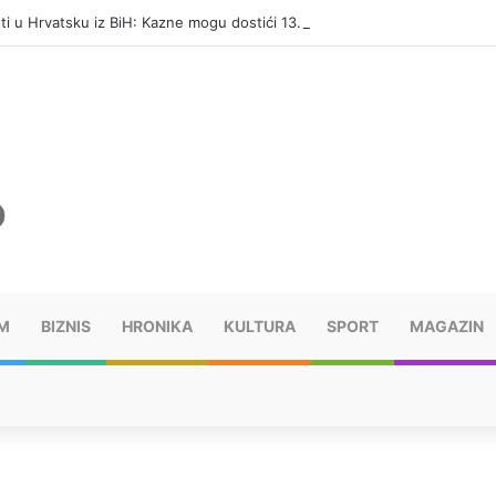
eti u Hrvatsku iz BiH: Kazne mogu dostići 13.260 evra
M
BIZNIS
HRONIKA
KULTURA
SPORT
MAGAZIN