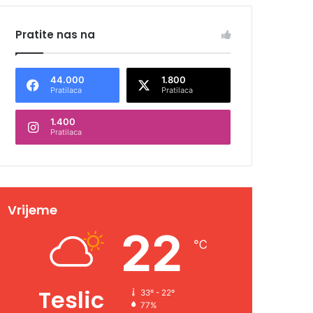
Pratite nas na
44.000
1.800
Pratilaca
Pratilaca
1.400
Pratilaca
Vrijeme
22
℃
Teslic
33º - 22º
77%