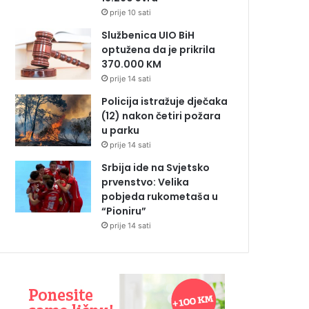
prije 10 sati
Službenica UIO BiH
optužena da je prikrila
370.000 KM
prije 14 sati
Policija istražuje dječaka
(12) nakon četiri požara
u parku
prije 14 sati
Srbija ide na Svjetsko
prvenstvo: Velika
pobjeda rukometaša u
“Pioniru”
prije 14 sati