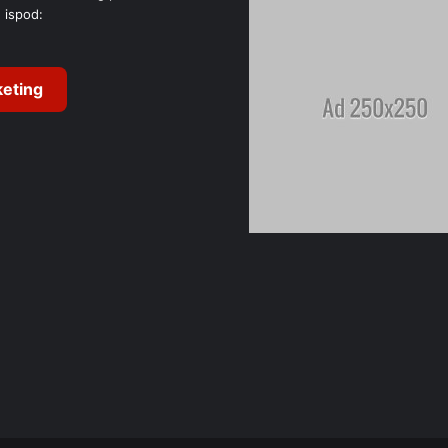
 ispod:
eting