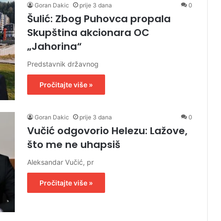
Goran Dakic
prije 3 dana
0
Šulić: Zbog Puhovca propala
Skupština akcionara OC
„Jahorina“
Predstavnik državnog
Pročitajte više »
Goran Dakic
prije 3 dana
0
Vučić odgovorio Helezu: Lažove,
što me ne uhapsiš
Aleksandar Vučić, pr
Pročitajte više »