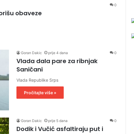
0
norišu obaveze
Goran Dakic
prije 4 dana
0
Vlada dala pare za ribnjak
Saničani
Vlada Republike Srps
Pročitajte više »
Goran Dakic
prije 5 dana
0
Dodik i Vučić asfaltiraju put i