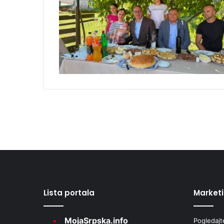
Lista portala
Market
MojaSrpska.info
Pogledajt