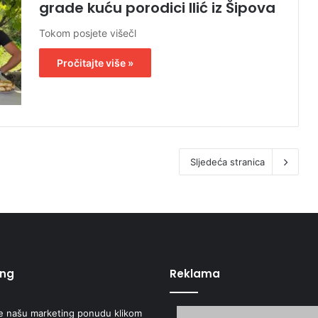
grade kuću porodici Ilić iz Šipova
Tokom posjete višečl
Pročitajte više »
Sljedeća stranica
ing
Reklama
e našu marketing ponudu klikom