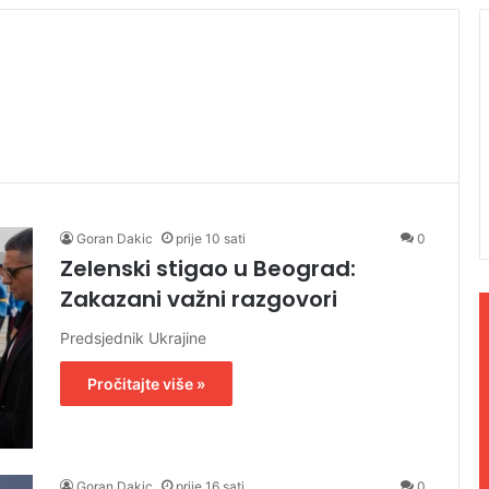
Goran Dakic
prije 10 sati
0
Zelenski stigao u Beograd:
Zakazani važni razgovori
Predsjednik Ukrajine
Pročitajte više »
Goran Dakic
prije 16 sati
0