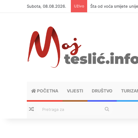
Subota, 08.08.2026.
Uživo
Šta od voća smijete unij
POČETNA
VIJESTI
DRUŠTVO
TURIZA
Nasumični tekstovi
Pretraga
za