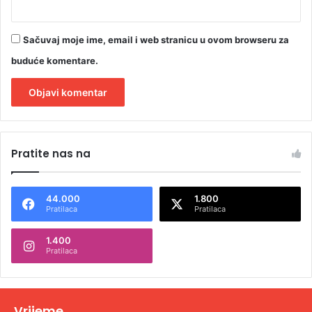
Sačuvaj moje ime, email i web stranicu u ovom browseru za
buduće komentare.
A
l
Pratite nas na
t
e
44.000
1.800
r
Pratilaca
Pratilaca
n
1.400
a
Pratilaca
t
i
v
Vrijeme