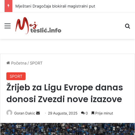
Helikopter ponovo gasi vatru u selima kod Trebinja
Meni
P
Početna
/
SPORT
SPORT
Žrijeb za Ligu Evrope danas
donosi Zvezdi nove izazove
Goran Dakic
S
29 Augusta, 2025
0
Prije minut
e
n
d