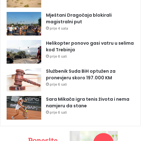
Mještani Dragočaja blokirali
magistralni put
prije 4 sata
Helikopter ponovo gasi vatru u selima
kod Trebinja
prije 6 sati
Službenik Suda BiH optužen za
pronevjeru skoro 197.000 KM
prije 6 sati
Sara Mikača igra tenis života i nema
namjeru da stane
prije 6 sati