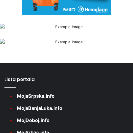
Lista portala
MojaSrpska.info
MojaBanjaLuka.info
MojDoboj.info
MojSrbac.info