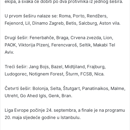
ekipa, a svaka će dobiti po dva protivnika iz jednog šešira.
U prvom šeširu nalaze se: Roma, Porto, Rendžers,
Fejenord, Lil, Dinamo Zagreb, Betis, Salcburg, Aston vila.
Drugi šešir: Fenerbahče, Braga, Crvena zvezda, Lion,
PAOK, Viktorija Plzenj, Ferencvaroš, Seltik, Makabi Tel
Aviv.
Treći šešir: Jang Bojs, Bazel, Midtjiland, Frajburg,
Ludogorec, Notignem Forest, Šturm, FCSB, Nica.
Četvrti šešir: Bolonja, Selta, Štutgart, Panatinaikos, Malme,
Utreht, Go Ahed Igls, Genk, Bran.
Liga Evrope počinje 24. septembra, a finale je na programu
20. maja sljedeće godine u Istanbulu.