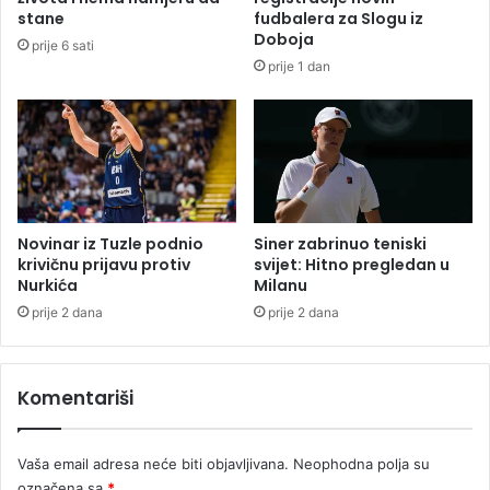
d
stane
fudbalera za Slogu iz
a
Doboja
prije 6 sati
j
prije 1 dan
e
u
n
u
k
a
m
a
Novinar iz Tuzle podnio
Siner zabrinuo teniski
u
krivičnu prijavu protiv
svijet: Hitno pregledan u
Nurkića
Milanu
s
l
prije 2 dana
prije 2 dana
a
d
o
Komentariši
l
e
d
Vaša email adresa neće biti objavljivana.
Neophodna polja su
s
označena sa
*