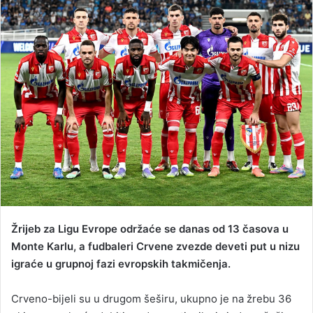
a
n
e
m
a
i
l
Žrijeb za Ligu Evrope održaće se danas od 13 časova u
Monte Karlu, a fudbaleri Crvene zvezde deveti put u nizu
igraće u grupnoj fazi evropskih takmičenja.
Crveno-bijeli su u drugom šeširu, ukupno je na žrebu 36