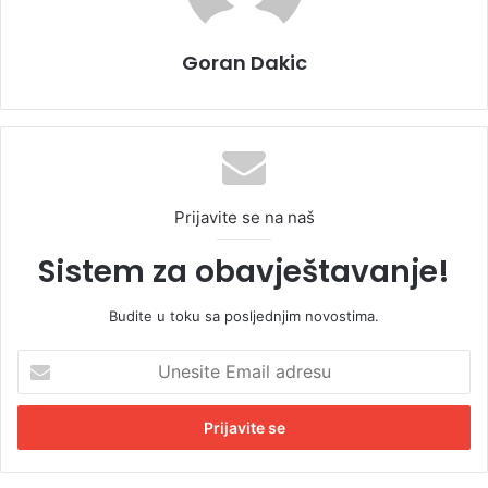
Goran Dakic
Prijavite se na naš
Sistem za obavještavanje!
Budite u toku sa posljednjim novostima.
U
n
e
s
i
t