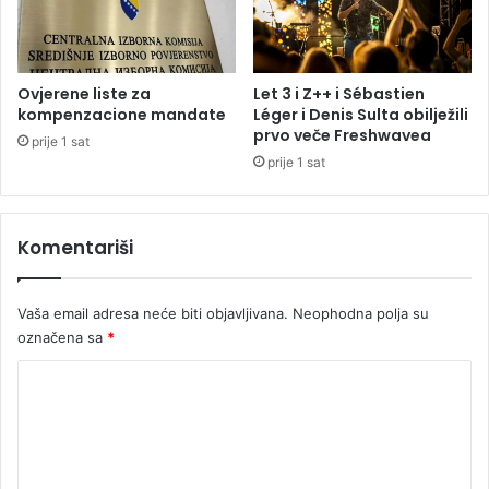
n
d
i
ž
c
b
e
i
Ovjerene liste za
Let 3 i Z++ i Sébastien
u
kompenzacione mandate
Léger i Denis Sulta obilježili
n
prvo veče Freshwavea
R
u
prije 1 sat
e
prije 1 sat
k
a
v
Komentariši
i
c
a
Vaša email adresa neće biti objavljivana.
Neophodna polja su
m
označena sa
*
a
K
o
m
e