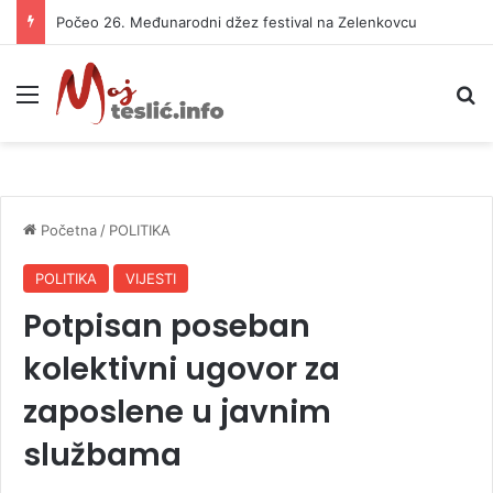
Počeo 26. Međunarodni džez festival na Zelenkovcu
Meni
P
Početna
/
POLITIKA
POLITIKA
VIJESTI
Potpisan poseban
kolektivni ugovor za
zaposlene u javnim
službama