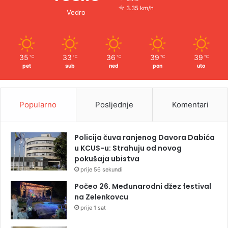
3.35 km/h
Vedro
35
33
36
39
39
℃
℃
℃
℃
℃
pet
sub
ned
pon
uto
Popularno
Posljednje
Komentari
Policija čuva ranjenog Davora Dabića
u KCUS-u: Strahuju od novog
pokušaja ubistva
prije 56 sekundi
Počeo 26. Međunarodni džez festival
na Zelenkovcu
prije 1 sat