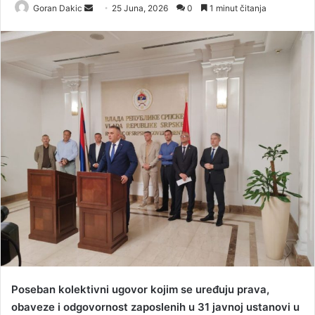
Goran Dakic
S
25 Juna, 2026
0
1 minut čitanja
e
n
d
a
n
e
m
a
i
l
Poseban kolektivni ugovor kojim se uređuju prava,
obaveze i odgovornost zaposlenih u 31 javnoj ustanovi u