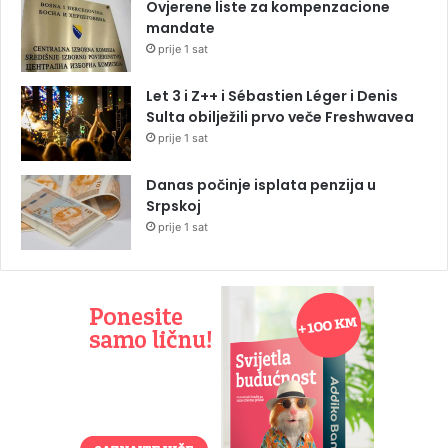
Ovjerene liste za kompenzacione
mandate
prije 1 sat
Let 3 i Z++ i Sébastien Léger i Denis
Sulta obilježili prvo veče Freshwavea
prije 1 sat
Danas počinje isplata penzija u
Srpskoj
prije 1 sat