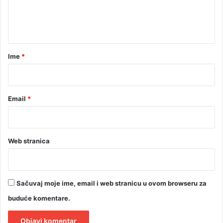
n
t
a
r
Ime
*
*
Email
*
Web stranica
Sačuvaj moje ime, email i web stranicu u ovom browseru za
buduće komentare.