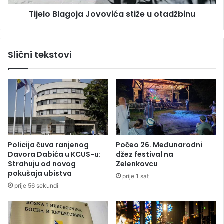
č
a
i
Tijelo Blagoja Jovovića stiže u otadžbinu
g
l
o
a
j
n
a
Slični tekstovi
a
J
p
o
a
v
j
o
a
v
n
i
j
ć
e
a
p
s
Policija čuva ranjenog
Počeo 26. Međunarodni
u
t
Davora Dabića u KCUS-u:
džez festival na
m
i
Strahuju od novog
Zelenkovcu
p
ž
pokušaja ubistva
prije 1 sat
n
e
prije 56 sekundi
e
u
s
o
t
t
a
a