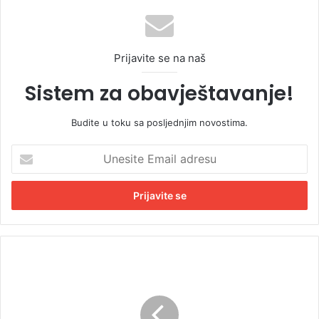
Prijavite se na naš
Sistem za obavještavanje!
Budite u toku sa posljednjim novostima.
U
n
e
s
i
t
e
E
S
m
t
a
e
i
v
l
a