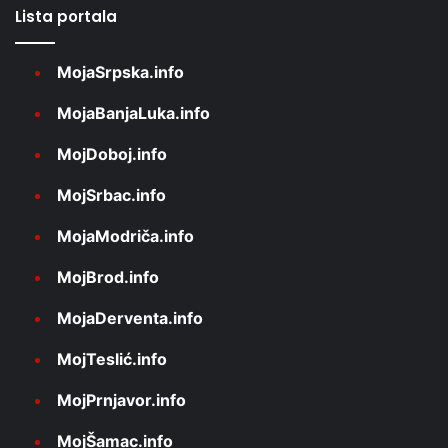
Lista portala
MojaSrpska.info
MojaBanjaLuka.info
MojDoboj.info
MojSrbac.info
MojaModriča.info
MojBrod.info
MojaDerventa.info
MojTeslić.info
MojPrnjavor.info
MojŠamac.info