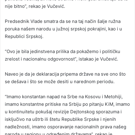
nije bitno”, rekao je Vučević.
Predsednik Vlade smatra da se na taj način šalje ružna
poruka našem narodu u južnoj srpskoj pokrajini, kao i u
Republici Srpskoj.
“Ovo je bila jedinstvena prilika da pokažemo i političku
zrelost i nacionalnu odgovornost”, istakao je Vučević.
Naveo je da je deklaracija pripema države na sve ono što
se dešava i što se može desiti u narednom periodu.
“Imamo konstantan napad na Srbe na Kosovu i Metohiji,
imamo konstantne pritiske na Srbiju po pitanju KiM, imamo
u kontinuitetu pokušaj revizije Dejtonskog sporazuma i
isključivo na uštrb ili štetu Republike Srpske i njenih
nadležnosti, imamo osporavanje nacionalnih prava našeg
naroda u regionu u određenim državama”, rekao je