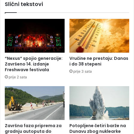
Slični tekstovi
F
a
e
u
d
t
e
o
r
u
a
j
c
a
i
r
j
u
“Nexus“ spojio generacije:
Vrućine ne prestaju: Danas
a
g
Završeno 14. izdanje
i do 38 stepeni
k
u
Freshwave festivala
prije 3 sata
o
i
prije 2 sata
č
i
i
z
r
a
e
z
f
v
o
a
r
o
m
j
Završna faza priprema za
Potopljene četiri barže na
e
e
gradnju autoputa do
Dunavu zbog nuklearke