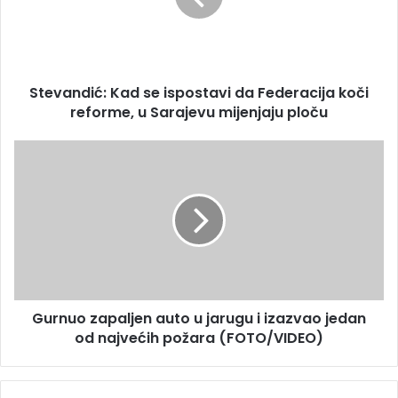
a
n
d
d
r
i
e
ć
s
Stevandić: Kad se ispostavi da Federacija koči
:
u
reforme, u Sarajevu mijenjaju ploču
K
a
d
G
s
u
e
r
i
n
s
u
p
o
o
z
s
a
t
p
a
Gurnuo zapaljen auto u jarugu i izazvao jedan
a
v
od najvećih požara (FOTO/VIDEO)
l
i
j
d
e
a
n