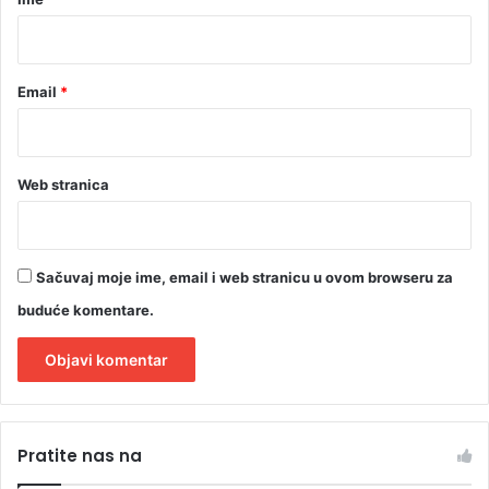
O
č
T
*
u
O
/
Email
*
V
I
D
E
O
Web stranica
)
Sačuvaj moje ime, email i web stranicu u ovom browseru za
buduće komentare.
A
l
Pratite nas na
t