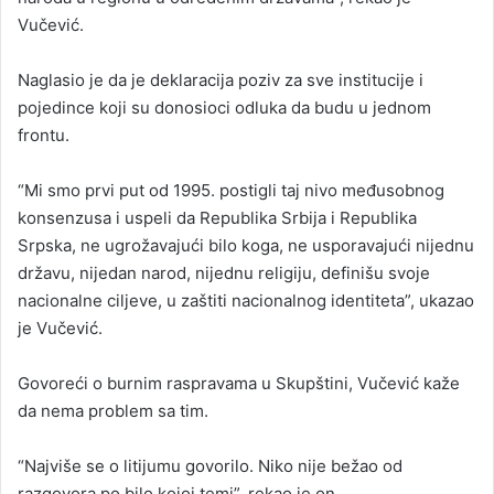
Vučević.
Naglasio je da je deklaracija poziv za sve institucije i
pojedince koji su donosioci odluka da budu u jednom
frontu.
“Mi smo prvi put od 1995. postigli taj nivo međusobnog
konsenzusa i uspeli da Republika Srbija i Republika
Srpska, ne ugrožavajući bilo koga, ne usporavajući nijednu
državu, nijedan narod, nijednu religiju, definišu svoje
nacionalne ciljeve, u zaštiti nacionalnog identiteta”, ukazao
je Vučević.
Govoreći o burnim raspravama u Skupštini, Vučević kaže
da nema problem sa tim.
“Najviše se o litijumu govorilo. Niko nije bežao od
razgovora po bilo kojoj temi”, rekao je on.