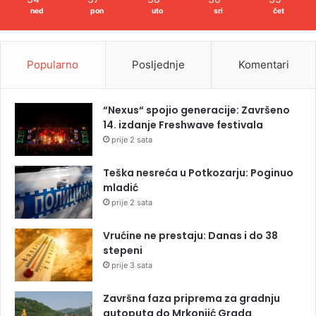
ned
pon
uto
sri
čet
Popularno
Posljednje
Komentari
“Nexus“ spojio generacije: Završeno
14. izdanje Freshwave festivala
prije 2 sata
Teška nesreća u Potkozarju: Poginuo
mladić
prije 2 sata
Vrućine ne prestaju: Danas i do 38
stepeni
prije 3 sata
Završna faza priprema za gradnju
autoputa do Mrkonjić Grada