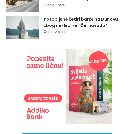
prije 3 sata
Potopljene četiri barže na Dunavu
zbog nuklearke “Černavoda”
prije 3 sata