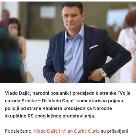
n
d
a
n
e
m
a
i
l
Vlado Đajić, narodni poslanik i predsjednik stranke “Volja
naroda Srpske – Dr Vlado Đajić” komentarisao prijavu
policiji od strane Kabineta predsjednika Narodne
skupštine RS zbog lažnog predstavljanja.
Podsjećamo,
Vlado Đajić i Milan Ćurlić Ćurla
su prijavljeni