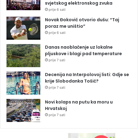
svjetskog elektronskog zvuka
prije 6 sati
Novak Đoković otvorio dušu: “Taj
poraz me uništio”
prije 6 sati
Danas naoblačenje uz lokalne
pljuskove i blagi pad temperature
prije 7 sati
Decenija na Interpolovoj listi: Gdje se
krije Slobodanka Tošić?
prije 7 sati
Novi kolaps na putu ka moru u
Hrvatskoj
prije 7 sati