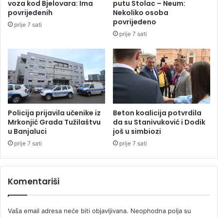
voza kod Bjelovara: Ima
putu Stolac – Neum:
i
h
povrijeđenih
Nekoliko osoba
z
e
povrijeđeno
prije 7 sati
a
l
prije 7 sati
M
i
i
k
l
o
o
p
r
t
a
e
d
r
a
a
Policija prijavila učenike iz
Beton koalicija potvrdila
D
Mrkonjić Grada Tužilaštvu
da su Stanivuković i Dodik
u Banjaluci
još u simbiozi
o
d
prije 7 sati
prije 7 sati
i
k
a
Komentariši
Vaša email adresa neće biti objavljivana.
Neophodna polja su