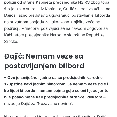
policiji od strane Kabineta predsjednika NS RS zbog toga
što je, kako su rekli iz Kabineta, Ćurlić se pozivajući se na
Đajića, lažno predstavio ugovarajući postavljanje bilborda
na privatnom posjedu za takozvano krajiško veče na
području Prijedora, pozivajući se na navodni dogovor sa
Kabinetom predsjednika Narodne skupštine Republike
Srpske.
Đajić: Nemam veze sa
postavljanjem bilbord
– Ovo je smiješno i jadno da se predsjednik Narodne
skupštine bavi jednim bilbordom. Ja nemam veze gdje i
ko lijepi bilborde i nemam pojma gdje se oni lijepe jer to
nije posao mene kao predsjednika stranke i doktora –
naveo je Đajić za “Nezavisne novine”.
Na pitanje da li je bio upoznat sa ovom situacijom, Đajić