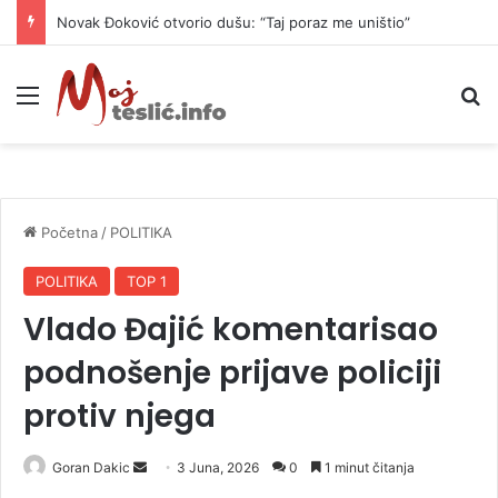
Novak Đoković otvorio dušu: “Taj poraz me uništio”
Meni
P
Početna
/
POLITIKA
POLITIKA
TOP 1
Vlado Đajić komentarisao
podnošenje prijave policiji
protiv njega
Goran Dakic
S
3 Juna, 2026
0
1 minut čitanja
e