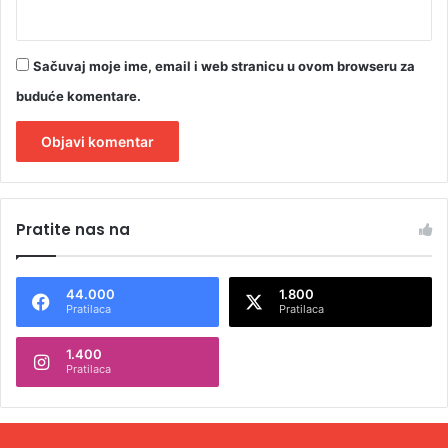
Sačuvaj moje ime, email i web stranicu u ovom browseru za
buduće komentare.
A
l
Pratite nas na
t
e
44.000
1.800
r
Pratilaca
Pratilaca
n
1.400
a
Pratilaca
t
i
v