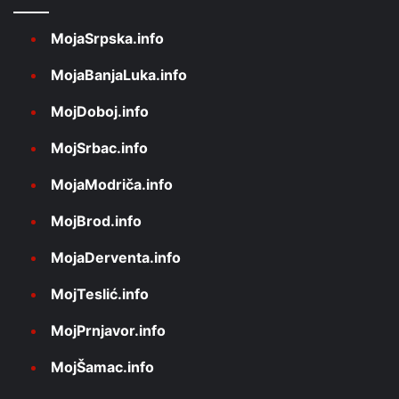
MojaSrpska.info
MojaBanjaLuka.info
MojDoboj.info
MojSrbac.info
MojaModriča.info
MojBrod.info
MojaDerventa.info
MojTeslić.info
MojPrnjavor.info
MojŠamac.info