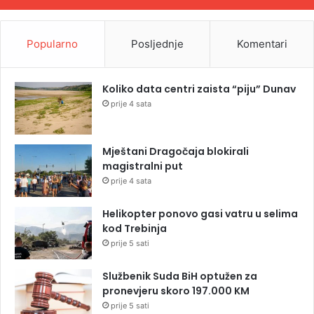
Popularno
Posljednje
Komentari
Koliko data centri zaista “piju” Dunav
prije 4 sata
Mještani Dragočaja blokirali
magistralni put
prije 4 sata
Helikopter ponovo gasi vatru u selima
kod Trebinja
prije 5 sati
Službenik Suda BiH optužen za
pronevjeru skoro 197.000 KM
prije 5 sati