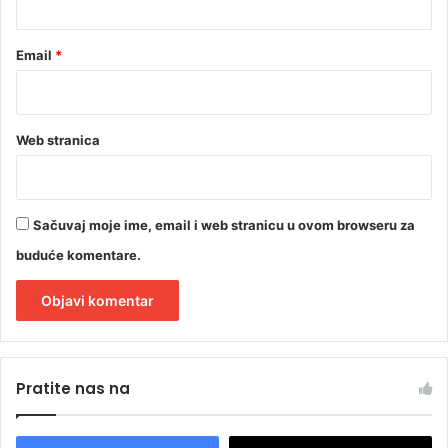
Email
*
Web stranica
Sačuvaj moje ime, email i web stranicu u ovom browseru za
buduće komentare.
A
l
Pratite nas na
t
e