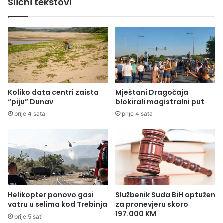
Slični tekstovi
j
š
u
i
r
r
a
o
t
m
a
S
:
r
O
p
t
s
Koliko data centri zaista
Mještani Dragočaja
v
k
“piju” Dunav
blokirali magistralni put
a
e
prije 4 sata
prije 4 sata
r
u
a
p
s
r
e
o
O
b
r
l
m
e
u
m
Helikopter ponovo gasi
Službenik Suda BiH optužen
z
u
vatru u selima kod Trebinja
za pronevjeru skoro
,
:
197.000 KM
prije 5 sati
u
L