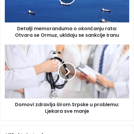
a
j
d
i
r
m
e
e
s
Detalji memoranduma o okončanju rata:
m
u
Otvara se Ormuz, ukidaju se sankcije Iranu
o
r
a
D
n
o
d
m
u
o
m
v
a
i
o
z
o
d
k
r
o
Domovi zdravlja širom Srpske u problemu:
a
n
Ljekara sve manje
v
č
l
a
j
n
a