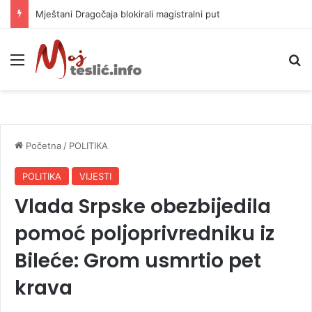
Helikopter ponovo gasi vatru u selima kod Trebinja
Meni
P
Početna
/
POLITIKA
POLITIKA
VIJESTI
Vlada Srpske obezbijedila
pomoć poljoprivredniku iz
Bileće: Grom usmrtio pet
krava