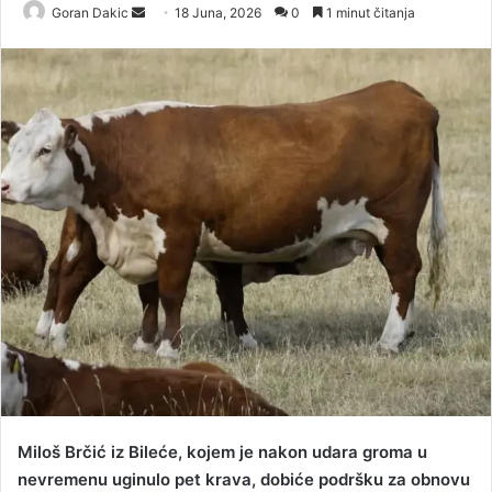
Goran Dakic
S
18 Juna, 2026
0
1 minut čitanja
e
n
d
a
n
e
m
a
i
l
Miloš Brčić iz Bileće, kojem je nakon udara groma u
nevremenu uginulo pet krava, dobiće podršku za obnovu