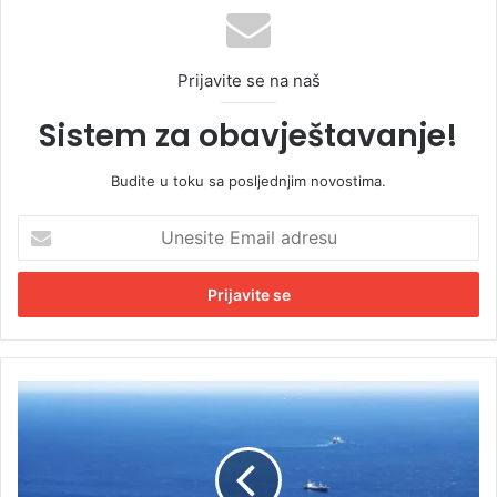
Prijavite se na naš
Sistem za obavještavanje!
Budite u toku sa posljednjim novostima.
U
n
e
s
i
t
e
E
D
m
e
a
t
i
a
l
l