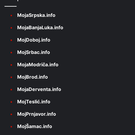
MojaSrpska.info
MojaBanjaLuka.info
MojDoboj.info
MojSrbac.info
MojaModriča.info
MojBrod.info
MojaDerventa.info
MojTeslić.info
MojPrnjavor.info
MojŠamac.info