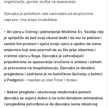
organizacije, gorske službe za spasavanje.
Djevojka je početkom rata nastradala od eksplozivne
naprave i ima stopu invaliditeta.
– Ali vjera u Ostrog i poklonjenje Moštima Sv. Vasilija nije
je spriječilo da baš ovaj vikend dođe i da mu se pokloni i
samim tim proslavi i ojača svoju vjeru a ujedno da nama
smjernice koji smo posrnuli da se što prije izbavimo i
vratimo vjeru u Boga. Djevojka je zahvaljujući
pripadnicima za spasavanje izvučena iz ambisa i odmah
je prevezena na hospitalizaciju. Djevojka je detaljno
pregledana i zadržana je na bolničkom liječenju u bolnici
u Podgorici –
napisao je otac Petar i dodao:
– Nakon pregleda i ukazivanja medicinske pomoći
djevojka se osjeća dobro a na svim detaljnim snimanjima
i pregledima potvrđeno je da djevojka nema nikakvog