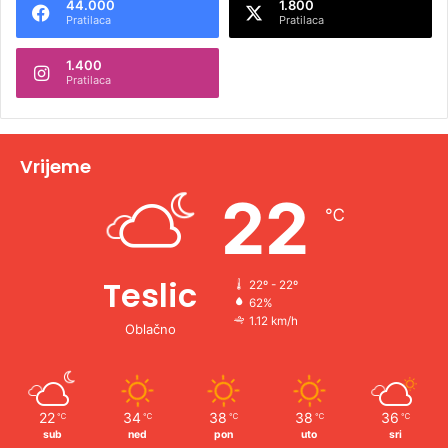
44.000
1.800
r
Pratilaca
Pratilaca
n
1.400
a
Pratilaca
t
i
v
Vrijeme
e
22
℃
:
Teslic
22º - 22º
62%
1.12 km/h
Oblačno
22
34
38
38
36
℃
℃
℃
℃
℃
sub
ned
pon
uto
sri