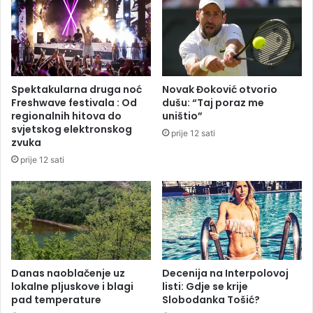
z
z
a
a
n
k
i
o
k
n
l
:
Spektakularna druga noć
Novak Đoković otvorio
j
O
Freshwave festivala : Od
dušu: “Taj poraz me
u
š
regionalnih hitova do
uništio”
č
t
svjetskog elektronskog
prije 12 sati
n
r
zvuka
i
e
prije 12 sati
v
k
i
r
d
i
e
t
o
i
d
k
o
e
k
S
Danas naoblačenje uz
Decenija na Interpolovoj
a
lokalne pljuskove i blagi
listi: Gdje se krije
r
pad temperature
Slobodanka Tošić?
z
b