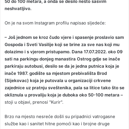
50 do 100 metara, a onda se desilo nešto sasvim
neshvatljivo.
On je na svom Instagram profilu napisao sljedeće:
– Još jednom se kroz čudo vjere i spasenje proslavio sam
Gospoda i Sveti Vasilije koji se brine za sve nas koji mu
dolazimo i s vjerom pristupamo. Dana 17.07.2022. oko 09
sati na parkingu donjeg manastira Ostrog gdje se inače
parkiraju autobusi, desilo se da je jedna putnica koja je
inače 1987. godište sa mjestom prebivališta Brod
(Sijekovac) koja je putovala u organizaciji crkvene
zajednice uz pratnju sveštenika, pala sa litice tako što se
okliznula u provaliju koja je duboka oko 50-100 metara –
stoji u objavi, prenosi "Kurir".
Brzo na mjesto nesreće došli su pripadnici vatrogasne
službe kao i sanitet hitne pomoći kao i brojne druge