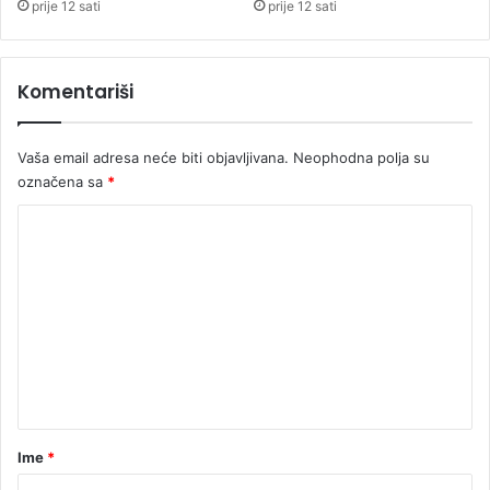
i
i
prije 12 sati
prije 12 sati
j
i
,
Komentariši
s
a
n
Vaša email adresa neće biti objavljivana.
Neophodna polja su
k
označena sa
*
c
i
K
j
o
e
z
m
a
e
9
0
n
d
t
a
n
a
a
r
Ime
*
*