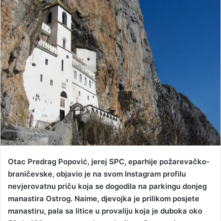
a
n
e
m
a
i
l
Otac Predrag Popović, jerej SPC, eparhije požarevačko-
braničevske, objavio je na svom Instagram profilu
nevjerovatnu priču koja se dogodila na parkingu donjeg
manastira Ostrog. Naime, djevojka je prilikom posjete
manastiru, pala sa litice u provaliju koja je duboka oko