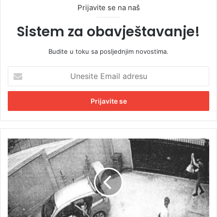
Prijavite se na naš
Sistem za obavještavanje!
Budite u toku sa posljednjim novostima.
U
n
e
s
i
t
e
E
S
m
u
a
đ
i
e
l
n
a
j
d
e
r
B