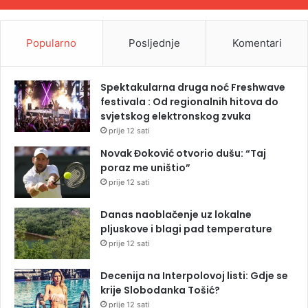
Popularno
Posljednje
Komentari
Spektakularna druga noć Freshwave
festivala : Od regionalnih hitova do
svjetskog elektronskog zvuka
prije 12 sati
Novak Đoković otvorio dušu: “Taj
poraz me uništio”
prije 12 sati
Danas naoblačenje uz lokalne
pljuskove i blagi pad temperature
prije 12 sati
Decenija na Interpolovoj listi: Gdje se
krije Slobodanka Tošić?
prije 12 sati