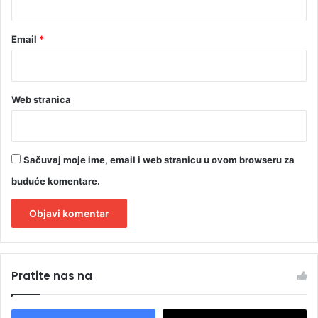
Email
*
Web stranica
Sačuvaj moje ime, email i web stranicu u ovom browseru za
buduće komentare.
A
l
Pratite nas na
t
e