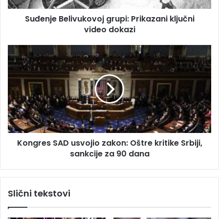
e
e
s
Suđenje Belivukovoj grupi: Prikazani ključni
l
u
video dokazi
i
v
u
K
k
o
o
n
v
g
o
r
j
e
g
s
r
S
u
A
p
Kongres SAD usvojio zakon: Oštre kritike Srbiji,
D
i
sankcije za 90 dana
u
:
s
P
v
r
o
Slični tekstovi
i
j
k
i
a
o