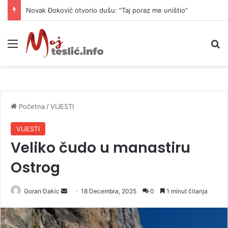
Novak Đoković otvorio dušu: “Taj poraz me uništio”
Meni
P
Početna
/
VIJESTI
VIJESTI
Veliko čudo u manastiru
Ostrog
Goran Dakic
S
18 Decembra, 2025
0
1 minut čitanja
e
n
d