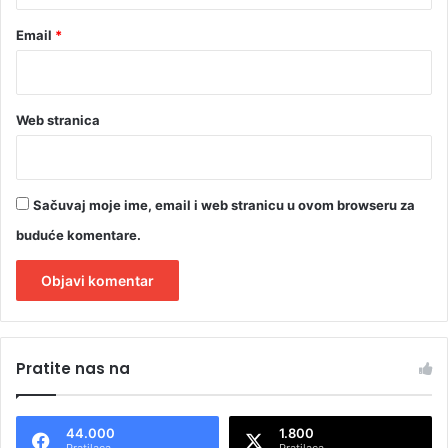
Email
*
Web stranica
Sačuvaj moje ime, email i web stranicu u ovom browseru za
buduće komentare.
A
l
Pratite nas na
t
e
44.000
1.800
r