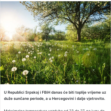
n
d
a
n
e
m
a
i
l
U Republici Srpskoj i FBiH danas će biti toplije vrijeme uz
duže sunčane periode, a u Hercegovini i dalje vjetrovito.
Maksimalna temperatura vazduha od 23 do 27, na jugu do