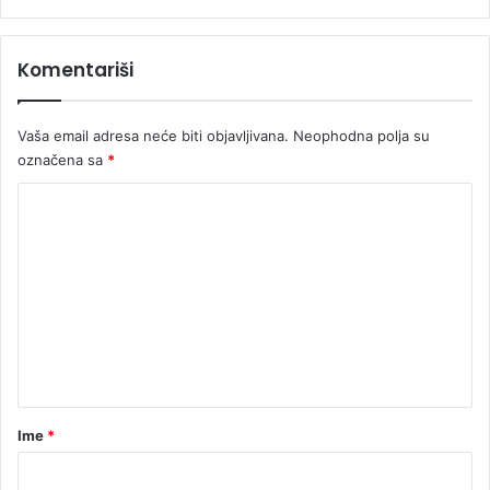
4
m
i
Komentariši
l
i
o
Vaša email adresa neće biti objavljivana.
Neophodna polja su
n
označena sa
*
a
K
K
M
o
m
e
n
t
a
r
Ime
*
*