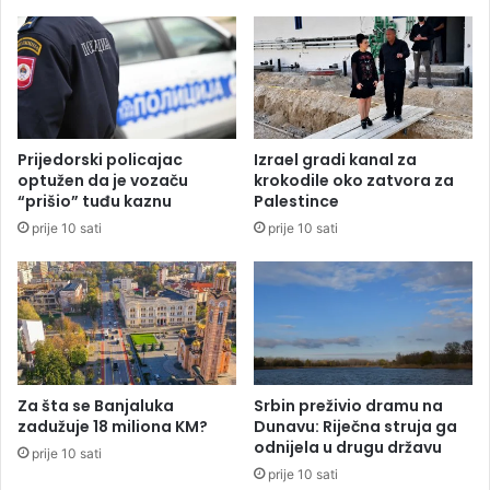
H
i
u
m
p
o
l
s
u
t
s
:
u
I
Prijedorski policajac
Izrael gradi kanal za
1
n
optužen da je vozaču
krokodile oko zatvora za
1
v
“prišio” tuđu kaznu
Palestince
5
e
prije 10 sati
prije 10 sati
m
s
i
t
l
i
i
c
o
i
n
j
a
a
K
o
Za šta se Banjaluka
Srbin preživio dramu na
M
d
zadužuje 18 miliona KM?
Dunavu: Riječna struja ga
1
odnijela u drugu državu
prije 10 sati
,
prije 10 sati