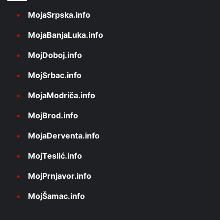
MojaSrpska.info
MojaBanjaLuka.info
MojDoboj.info
MojSrbac.info
MojaModriča.info
MojBrod.info
MojaDerventa.info
MojTeslić.info
MojPrnjavor.info
MojŠamac.info