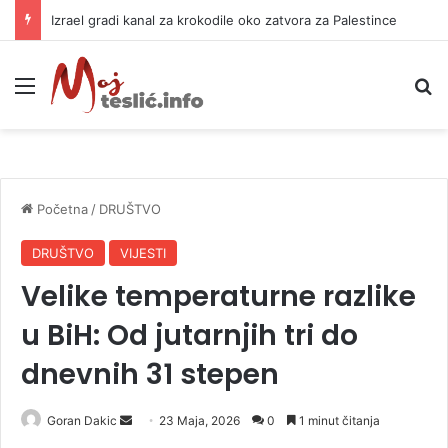
Izrael gradi kanal za krokodile oko zatvora za Palestince
Meni
P
Početna
/
DRUŠTVO
DRUŠTVO
VIJESTI
Velike temperaturne razlike
u BiH: Od jutarnjih tri do
dnevnih 31 stepen
Goran Dakic
S
23 Maja, 2026
0
1 minut čitanja
e