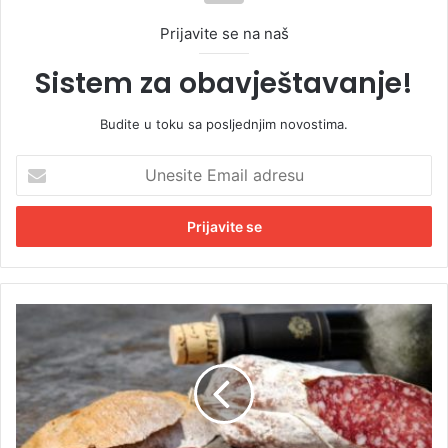
Prijavite se na naš
Sistem za obavještavanje!
Budite u toku sa posljednjim novostima.
U
n
e
s
i
t
e
E
V
m
o
a
d
i
e
l
ć
a
e
d
f