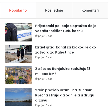
Popularno
Posljednje
Komentari
Prijedorski policajac optužen da je
vozaču “prišio” tuđu kaznu
prije 10 sati
Izrael gradi kanal za krokodile oko
zatvora za Palestince
prije 10 sati
Za šta se Banjaluka zadužuje 18
miliona KM?
prije 10 sati
Srbin preživio dramu na Dunavu:
Riječna struja ga odnijela u drugu
državu
prije 10 sati