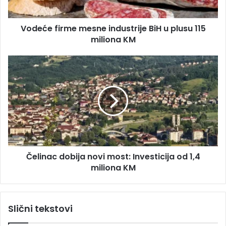
r
i
e
r
s
Vodeće firme mesne industrije BiH u plusu 115
m
u
miliona KM
e
m
e
Č
s
e
n
l
e
i
i
n
n
a
d
c
u
d
s
o
t
Čelinac dobija novi most: Investicija od 1,4
b
r
miliona KM
i
i
j
j
a
e
n
Slični tekstovi
B
o
i
v