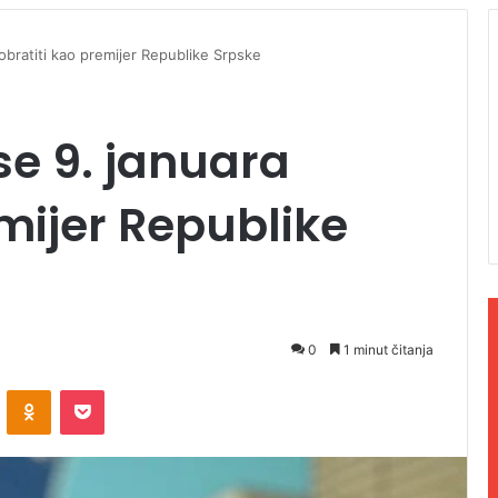
 obratiti kao premijer Republike Srpske
se 9. januara
emijer Republike
0
1 minut čitanja
ontakte
Odnoklassniki
Pocket