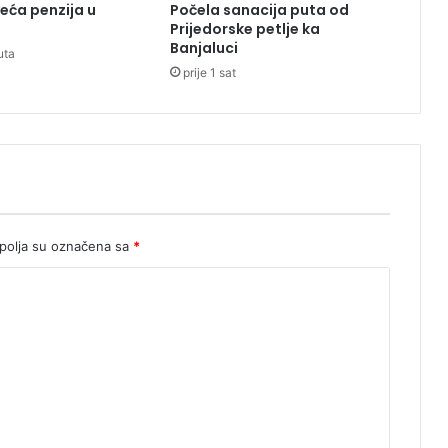
veća penzija u
Počela sanacija puta od
s
Prijedorske petlje ka
e
Banjaluci
uta
ć
prije 1 sat
i
s
t
u
b
o
v
i
,
olja su označena sa
*
h
i
t
n
o
e
v
a
k