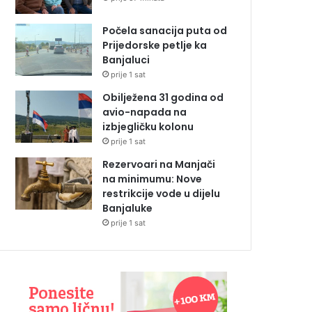
Počela sanacija puta od
Prijedorske petlje ka
Banjaluci
prije 1 sat
Obilježena 31 godina od
avio-napada na
izbjegličku kolonu
prije 1 sat
Rezervoari na Manjači
na minimumu: Nove
restrikcije vode u dijelu
Banjaluke
prije 1 sat