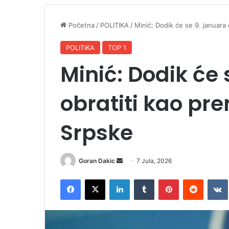
Početna
/
POLITIKA
/
Minić: Dodik će se 9. januara
POLITIKA
TOP 1
Minić: Dodik će 
obratiti kao pr
Srpske
Goran Dakic
S
7 Jula, 2026
e
Facebook
X
LinkedIn
Tumblr
Pinterest
Reddit
VK
n
d
a
n