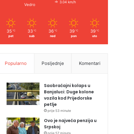
3.04 km/h
Vedro
35
33
36
39
39
℃
℃
℃
℃
℃
pet
sub
ned
pon
uto
Popularno
Posljednje
Komentari
Saobraćajni kolaps u
Banjaluci: Duge kolone
vozila kod Prijedorske
petlje
prije 53 minute
Ovo je najveća penzija u
Srpskoj
prije 57 minuta