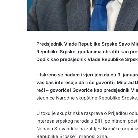
Predsjednik Vlade Republike Srpske Savo Mini
Republike Srpske, građanima obratiti kao pre
Dodik kao predsjednik Vlade Republike Srpsk
–
Iskreno se nadam i vjerujem da ću 9. januar
vas baš interesuje da li će govoriti i Milorad
reći – govoriće! Govoriće kao predsjednik Vl
sjednice Narodne skupštine Republike Srpske, k
U toku je skupštinska rasprava o Prijedlou odluk
interesa srpskog naroda u BiH, po hitnom post
Nenada Stevandića na zahtjev Boračke organiza
Republike Srpske”, prenosi Srna.