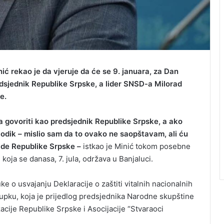
ć rekao je da vjeruje da će se 9. januara, za Dan
dsjednik Republike Srpske, a lider SNSD-a Milorad
e.
a govoriti kao predsjednik Republike Srpske, a ako
 Dodik – mislio sam da to ovako ne saopštavam, ali ću
ade Republike Srpske –
istkao je Minić tokom posebne
oja se danasa, 7. jula, održava u Banjaluci.
e o usvajanju Deklaracije o zaštiti vitalnih nacionalnih
upku, koja je prijedlog predsjednika Narodne skupštine
cije Republike Srpske i Asocijacije “Stvaraoci