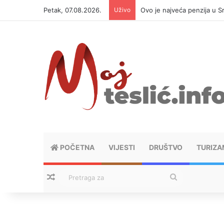
Petak, 07.08.2026.
Uživo
Ovo je najveća penzija u S
POČETNA
VIJESTI
DRUŠTVO
TURIZA
Nasumični tekstovi
Pretraga
za