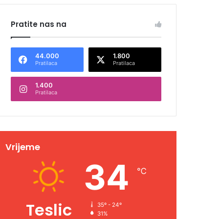
Pratite nas na
44.000
1.800
Pratilaca
Pratilaca
1.400
Pratilaca
Vrijeme
34
℃
Teslic
35º - 24º
31%