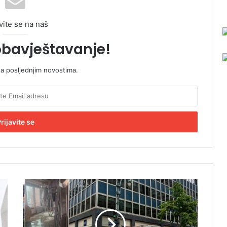
vite se na naš
obavještavanje!
sa posljednjim novostima.
D
r
a
m
a