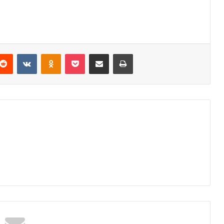
Reddit
VKontakte
Odnoklassniki
Pocket
Podijeli putem Emaila
Odštampaj