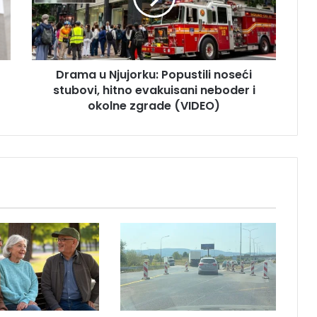
u
N
j
u
Drama u Njujorku: Popustili noseći
j
stubovi, hitno evakuisani neboder i
o
r
okolne zgrade (VIDEO)
k
u
:
P
o
p
u
s
t
i
l
i
n
o