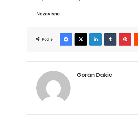
Nezavisne
Facebook
X
LinkedIn
Tumblr
Pinterest
Podijeli
Goran Dakic