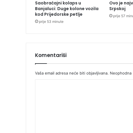
Saobraćajni kolaps u
Ovo je naj
d
Banjaluci: Duge kolone vozila
Srpskoj
e
kod Prijedorske petlje
prije 57 min
r
prije 53 minute
b
e
z
p
a
r
Komentariši
a
i
p
Vaša email adresa neće biti objavljivana.
Neophodna p
r
K
e
p
o
i
m
s
a
e
n
n
u
t
g