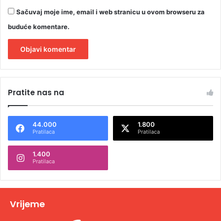
Sačuvaj moje ime, email i web stranicu u ovom browseru za
buduće komentare.
A
l
Pratite nas na
t
e
44.000
1.800
r
Pratilaca
Pratilaca
n
1.400
a
Pratilaca
t
i
v
Vrijeme
e