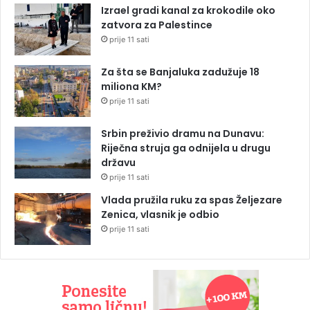
Izrael gradi kanal za krokodile oko
zatvora za Palestince
prije 11 sati
Za šta se Banjaluka zadužuje 18
miliona KM?
prije 11 sati
Srbin preživio dramu na Dunavu:
Riječna struja ga odnijela u drugu
državu
prije 11 sati
Vlada pružila ruku za spas Željezare
Zenica, vlasnik je odbio
prije 11 sati