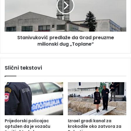
n
r
i
o
v
š
u
i
k
l
o
e
Stanivuković predlaže da Grad preuzme
v
r
milionski dug „Toplane“
i
e
ć
k
p
o
r
Slični tekstovi
r
e
d
d
n
l
i
a
h
ž
1
e
1
d
9
a
m
G
Prijedorski policajac
Izrael gradi kanal za
i
r
optužen da je vozaču
krokodile oko zatvora za
l
a