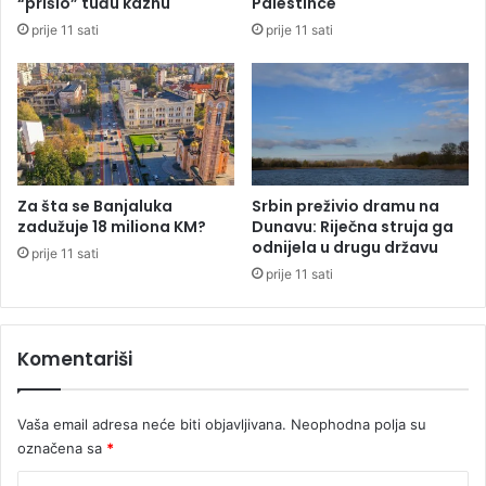
“prišio” tuđu kaznu
Palestince
i
d
prije 11 sati
prije 11 sati
j
p
a
r
r
e
d
u
i
z
d
m
o
e
l
m
Za šta se Banjaluka
Srbin preživio dramu na
a
i
zadužuje 18 miliona KM?
Dunavu: Riječna struja ga
r
l
odnijela u drugu državu
prije 11 sati
a
i
prije 11 sati
:
o
A
n
m
s
Komentariši
e
k
r
i
i
d
Vaša email adresa neće biti objavljivana.
Neophodna polja su
k
u
a
označena sa
*
g
i
„