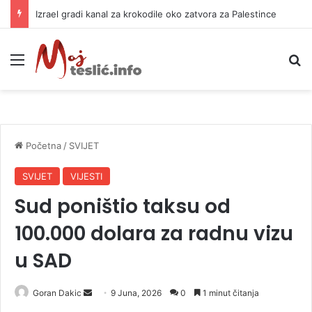
Izrael gradi kanal za krokodile oko zatvora za Palestince
Meni
P
Početna
/
SVIJET
SVIJET
VIJESTI
Sud poništio taksu od
100.000 dolara za radnu vizu
u SAD
Goran Dakic
S
9 Juna, 2026
0
1 minut čitanja
e