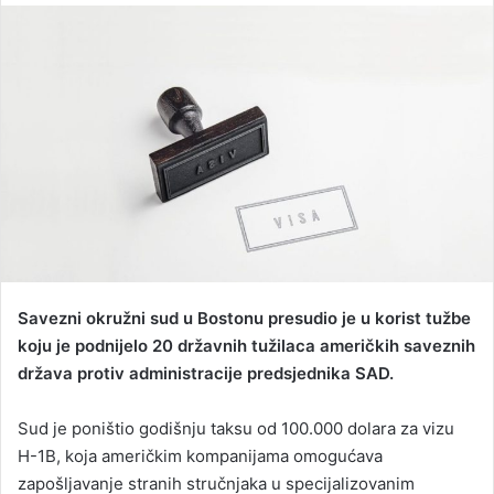
n
d
a
n
e
m
a
i
l
Savezni okružni sud u Bostonu presudio je u korist tužbe
koju je podnijelo 20 državnih tužilaca američkih saveznih
država protiv administracije predsjednika SAD.
Sud je poništio godišnju taksu od 100.000 dolara za vizu
H-1B, koja američkim kompanijama omogućava
zapošljavanje stranih stručnjaka u specijalizovanim