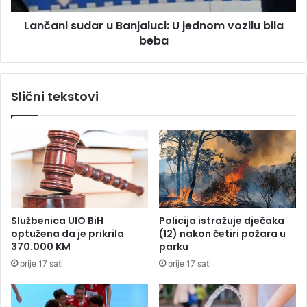
0
u
.
Lančani sudar u Banjaluci: U jednom vozilu bila
d
0
beba
a
0
r
0
u
d
B
Slični tekstovi
o
a
l
n
a
j
r
a
a
l
z
u
a
c
r
i
a
:
Službenica UIO BiH
Policija istražuje dječaka
d
U
optužena da je prikrila
(12) nakon četiri požara u
n
j
370.000 KM
parku
u
e
prije 17 sati
prije 17 sati
v
d
i
n
z
o