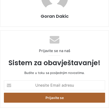
Goran Dakic
Prijavite se na naš
Sistem za obavještavanje!
Budite u toku sa posljednjim novostima.
U
n
e
s
i
t