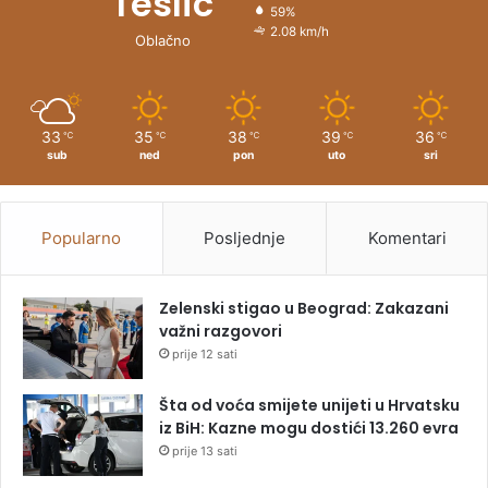
Teslic
59%
2.08 km/h
Oblačno
33
35
38
39
36
℃
℃
℃
℃
℃
sub
ned
pon
uto
sri
Popularno
Posljednje
Komentari
Zelenski stigao u Beograd: Zakazani
važni razgovori
prije 12 sati
Šta od voća smijete unijeti u Hrvatsku
iz BiH: Kazne mogu dostići 13.260 evra
prije 13 sati