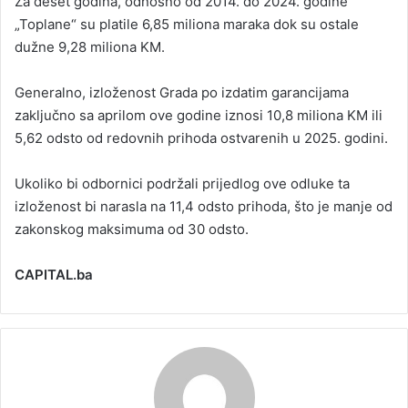
Za deset godina, odnosno od 2014. do 2024. godine
„Toplane“ su platile 6,85 miliona maraka dok su ostale
dužne 9,28 miliona KM.
Generalno, izloženost Grada po izdatim garancijama
zaključno sa aprilom ove godine iznosi 10,8 miliona KM ili
5,62 odsto od redovnih prihoda ostvarenih u 2025. godini.
Ukoliko bi odbornici podržali prijedlog ove odluke ta
izloženost bi narasla na 11,4 odsto prihoda, što je manje od
zakonskog maksimuma od 30 odsto.
CAPITAL.ba