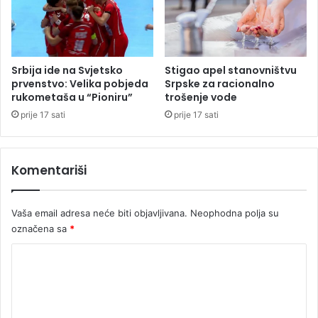
u
m
u
v
S
o
A
z
D
i
Srbija ide na Svjetsko
Stigao apel stanovništvu
l
prvenstvo: Velika pobjeda
Srpske za racionalno
u
rukometaša u “Pioniru”
trošenje vode
b
prije 17 sati
prije 17 sati
i
l
a
Komentariši
b
e
b
Vaša email adresa neće biti objavljivana.
Neophodna polja su
a
označena sa
*
K
o
m
e