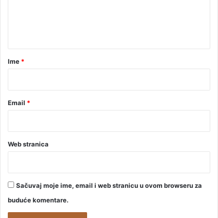
n
t
a
r
Ime
*
*
Email
*
Web stranica
Sačuvaj moje ime, email i web stranicu u ovom browseru za
buduće komentare.