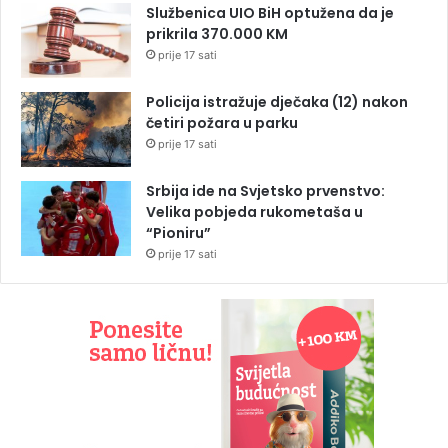
Službenica UIO BiH optužena da je
prikrila 370.000 KM
prije 17 sati
Policija istražuje dječaka (12) nakon
četiri požara u parku
prije 17 sati
Srbija ide na Svjetsko prvenstvo:
Velika pobjeda rukometaša u
“Pioniru”
prije 17 sati