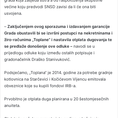
grada koja zasjeda sutra a od raspoloženja skupštine
većine koju predvodi SNSD zavisi da li će ona biti
usvojena.
–
Zaključenjem ovog sporazuma i izdavanjem garancije
Grada obustavili bi se izvršni postupci na nekretninama i
žiro-računima „Toplane” i nastavila otplata dugovanja te
se predlaže donošenje ove odluke –
navodi se u
prijedlogu odluke koju između ostalih potpisuje i
gradonačelnik Draško Stanivuković.
Podsjećamo, „Toplana“ je 2014. godine za potrebe gradnje
kotlovnica na Starčevici i Kočićevom Vijencu emitovala
obveznice koje su kupili fondovi IRB-a.
Prvobitno je otplata duga planirana u 20 šestomjesečnih
anuiteta.