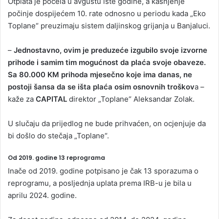
Otplata je počela u avgustu iste godine, a kašnjenje
počinje dospijećem 10. rate odnosno u periodu kada „Eko
Toplane“ preuzimaju sistem daljinskog grijanja u Banjaluci.
–
Jednostavno, ovim je preduzeće izgubilo svoje izvorne
prihode i samim tim mogućnost da plaća svoje obaveze.
Sa 80.000 KM prihoda mjesečno koje ima danas, ne
postoji šansa da se išta plaća osim osnovnih troškov
a –
kaže za
CAPITAL
direktor „Toplane“ Aleksandar Zolak.
U slučaju da prijedlog ne bude prihvaćen, on ocjenjuje da
bi došlo do stečaja „Toplane“.
Od 2019. godine 13 reprograma
Inače od 2019. godine potpisano je čak 13 sporazuma o
reprogramu, a posljednja uplata prema IRB-u je bila u
aprilu 2024. godine.