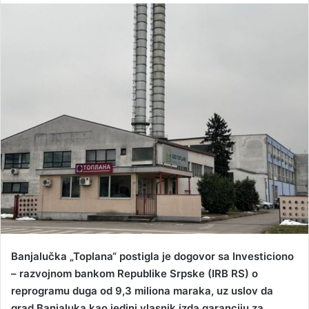
n
d
a
n
e
m
a
i
l
Banjalučka „Toplana“ postigla je dogovor sa Investiciono
– razvojnom bankom Republike Srpske (IRB RS) o
reprogramu duga od 9,3 miliona maraka, uz uslov da
grad Banjaluka kao jedini vlasnik izda garanciju za