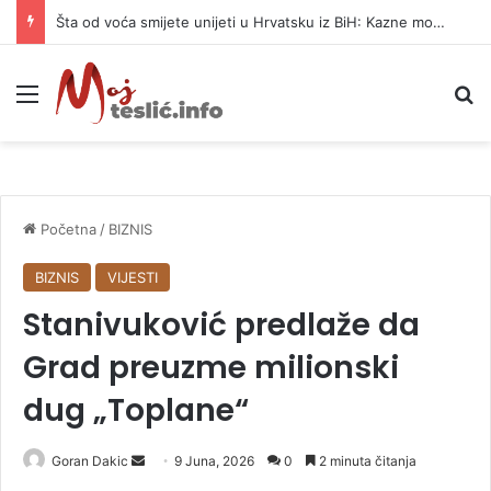
Šta od voća smijete unijeti u Hrvatsku iz BiH: Kazne mogu dostići 13.260 evra
Meni
P
Početna
/
BIZNIS
BIZNIS
VIJESTI
Stanivuković predlaže da
Grad preuzme milionski
dug „Toplane“
Goran Dakic
S
9 Juna, 2026
0
2 minuta čitanja
e