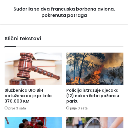
a
s
p
Sudarila se dva francuska borbena aviona,
e
r
pokrenuta potraga
d
i
v
j
a
a
f
Slični tekstovi
v
r
i
a
l
n
a
c
o
u
t
s
m
k
i
a
c
b
Službenica UIO BiH
Policija istražuje dječaka
u
o
optužena da je prikrila
(12) nakon četiri požara u
d
r
370.000 KM
parku
j
b
prije 3 sata
prije 3 sata
e
e
t
n
e
a