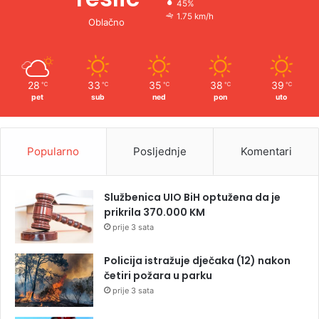
45%
1.75 km/h
Oblačno
28
33
35
38
39
℃
℃
℃
℃
℃
pet
sub
ned
pon
uto
Popularno
Posljednje
Komentari
Službenica UIO BiH optužena da je
prikrila 370.000 KM
prije 3 sata
Policija istražuje dječaka (12) nakon
četiri požara u parku
prije 3 sata