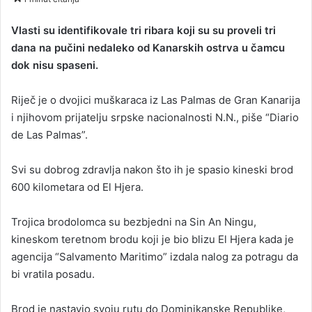
n
d
Vlasti su identifikovale tri ribara koji su su proveli tri
a
dana na pučini nedaleko od Kanarskih ostrva u čamcu
n
dok nisu spaseni.
e
m
Riječ je o dvojici muškaraca iz Las Palmas de Gran Kanarija
a
i njihovom prijatelju srpske nacionalnosti N.N., piše “Diario
i
de Las Palmas”.
l
Svi su dobrog zdravlja nakon što ih je spasio kineski brod
600 kilometara od El Hjera.
Trojica brodolomca su bezbjedni na Sin An Ningu,
kineskom teretnom brodu koji je bio blizu El Hjera kada je
agencija “Salvamento Maritimo” izdala nalog za potragu da
bi vratila posadu.
Brod je nastavio svoju rutu do Dominikanske Republike,