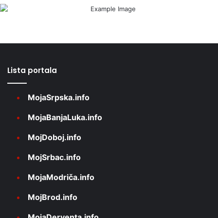
Lista portala
MojaSrpska.info
MojaBanjaLuka.info
MojDoboj.info
MojSrbac.info
MojaModriča.info
MojBrod.info
MojaDerventa.info