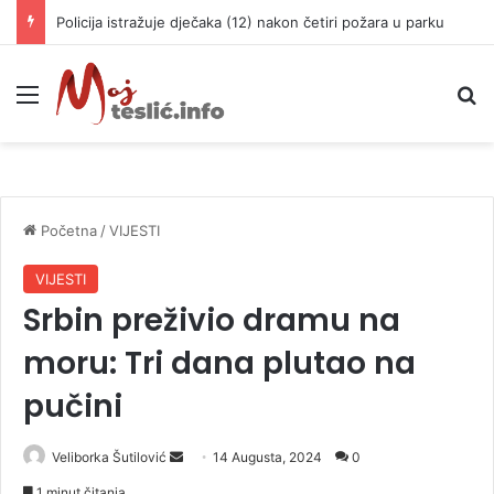
Policija istražuje dječaka (12) nakon četiri požara u parku
Meni
P
Početna
/
VIJESTI
VIJESTI
Srbin preživio dramu na
moru: Tri dana plutao na
pučini
Veliborka Šutilović
S
14 Augusta, 2024
0
e
1 minut čitanja