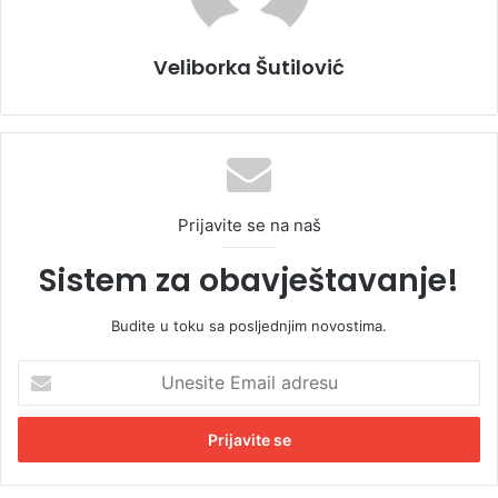
Veliborka Šutilović
Prijavite se na naš
Sistem za obavještavanje!
Budite u toku sa posljednjim novostima.
U
n
e
s
i
t