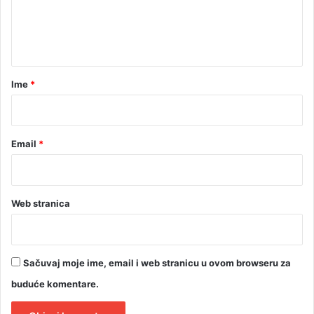
a
n
t
a
r
Ime
*
*
Email
*
Web stranica
Sačuvaj moje ime, email i web stranicu u ovom browseru za
buduće komentare.