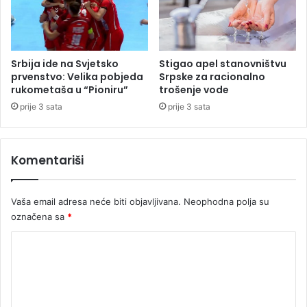
t
a
a
v
i
o
n
Srbija ide na Svjetsko
Stigao apel stanovništvu
a
prvenstvo: Velika pobjeda
Srpske za racionalno
,
rukometaša u “Pioniru”
trošenje vode
p
prije 3 sata
prije 3 sata
o
k
r
Komentariši
e
n
u
Vaša email adresa neće biti objavljivana.
Neophodna polja su
t
označena sa
*
a
p
K
o
t
o
r
m
a
e
g