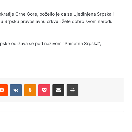
ratije Crne Gore, poželio je da se Ujedinjena Srpska i
uvaju Srpsku pravoslavnu crkvu i žele dobro svom narodu
rpske održava se pod nazivom “Pametna Srpska”,
Reddit
VKontakte
Odnoklassniki
Pocket
Podijeli putem Emaila
Odštampaj