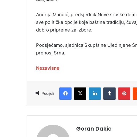
Andrija Mandić, predsjednik Nove srpske demok
sve političke opcije koje baštine tradiciju, č
dobro pripreme za izbore.
Podsjećamo, sjednica Skupštine Ujedinjene S
prenosi Srna.
Nezavisne
Facebook
X
LinkedIn
Tumblr
Pinterest
Podijeli
Goran Dakic