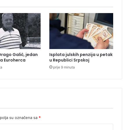
j
a
v
u
u
r
e
s
t
rago Galić, jedan
Isplata julskih penzija u petak
o
a Euroherca
u Republici Srpskoj
r
ta
prije 9 minuta
a
n
u
n
a
N
o
v
o
olja su označena sa
*
m
B