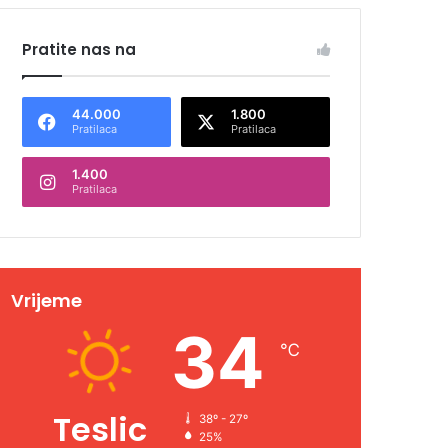
Pratite nas na
44.000
1.800
Pratilaca
Pratilaca
1.400
Pratilaca
Vrijeme
34
℃
Teslic
38º - 27º
25%