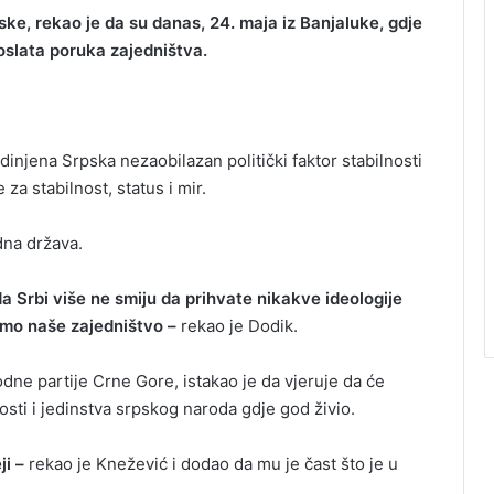
ke, rekao je da su danas, 24. maja iz Banjaluke, gdje
oslata poruka zajedništva.
dinjena Srpska nezaobilazan politički faktor stabilnosti
za stabilnost, status i mir.
dna država.
da Srbi više ne smiju da prihvate nikakve ideologije
imo naše zajedništvo –
rekao je Dodik.
ne partije Crne Gore, istakao je da vjeruje da će
sti i jedinstva srpskog naroda gdje god živio.
i –
rekao je Knežević i dodao da mu je čast što je u