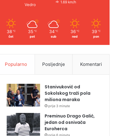
1.69 km/h
Vedro
38
35
34
36
39
℃
℃
℃
℃
℃
čet
pet
sub
ned
pon
Popularno
Posljednje
Komentari
Stanivuković od
Sokolskog traži pola
miliona maraka
prije 3 minute
Preminuo Drago Galić,
jedan od osnivača
Euroherca
prije 6 minuta