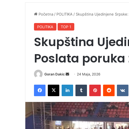
Početna
/
POLITIKA
/
Skupština Ujedinjene Srpske:
POLITIKA
TOP 1
Skupština Ujedi
Poslata poruka 
Goran Dakic
S
24 Maja, 2026
e
Facebook
X
LinkedIn
Tumblr
Pinterest
Reddit
VK
n
d
a
n
e
m