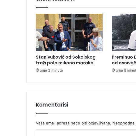
r
v
e
n
s
t
v
o
u
Stanivuković od Sokolskog
Preminuo D
k
traži pola miliona maraka
od osnivač
a
prije 3 minute
prije 6 minu
j
a
k
u
i
k
Komentariši
a
n
u
Vaša email adresa neće biti objavljivana.
Neophodna p
u
K
n