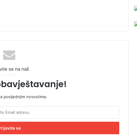
vite se na naš
obavještavanje!
sa posljednjim novostima.