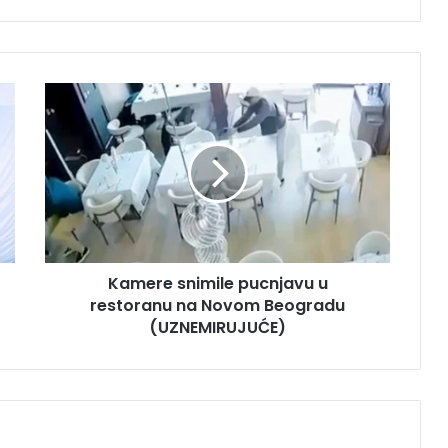
K
a
m
e
r
e
s
n
i
Kamere snimile pucnjavu u
m
restoranu na Novom Beogradu
i
l
(UZNEMIRUJUĆE)
e
p
u
c
n