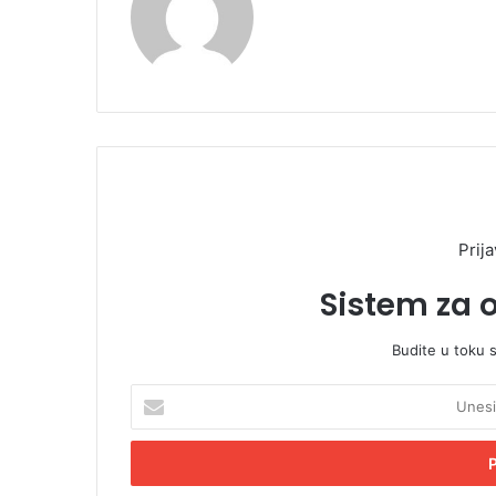
Prija
Sistem za 
Budite u toku 
U
n
e
s
i