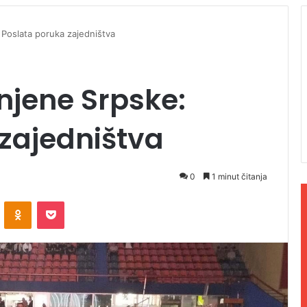
 Poslata poruka zajedništva
njene Srpske:
zajedništva
0
1 minut čitanja
ontakte
Odnoklassniki
Pocket