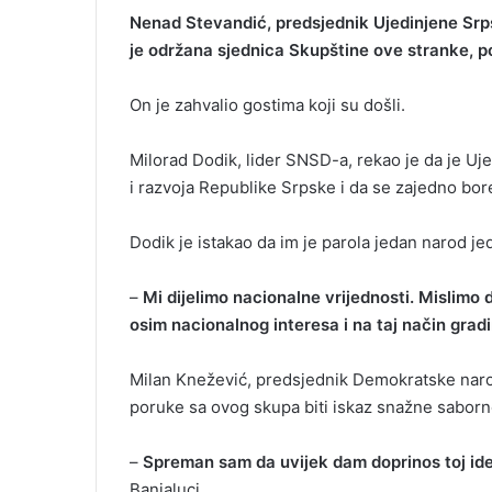
Nenad Stevandić, predsjednik Ujedinjene Srps
je održana sjednica Skupštine ove stranke, p
On je zahvalio gostima koji su došli.
Milorad Dodik, lider SNSD-a, rekao je da je Uje
i razvoja Republike Srpske i da se zajedno bore 
Dodik je istakao da im je parola jedan narod je
–
Mi dijelimo nacionalne vrijednosti. Mislimo 
osim nacionalnog interesa i na taj način grad
Milan Knežević, predsjednik Demokratske narod
poruke sa ovog skupa biti iskaz snažne saborno
–
Spreman sam da uvijek dam doprinos toj idej
Banjaluci.