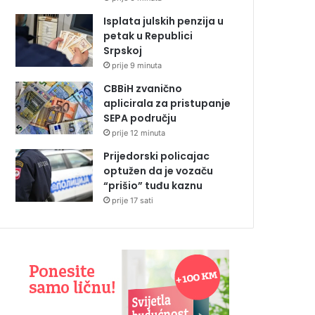
Isplata julskih penzija u
petak u Republici
Srpskoj
prije 9 minuta
CBBiH zvanično
aplicirala za pristupanje
SEPA području
prije 12 minuta
Prijedorski policajac
optužen da je vozaču
“prišio” tuđu kaznu
prije 17 sati