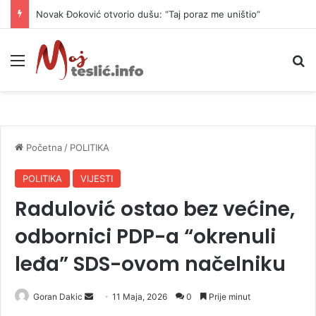
Novak Đoković otvorio dušu: “Taj poraz me uništio”
Meni
P
Početna
/
POLITIKA
POLITIKA
VIJESTI
Radulović ostao bez većine,
odbornici PDP-a “okrenuli
leđa” SDS-ovom načelniku
Goran Dakic
S
11 Maja, 2026
0
Prije minut
e