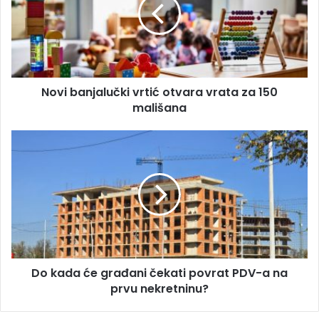
i
l
b
a
a
d
n
r
j
e
a
s
Novi banjalučki vrtić otvara vrata za 150
l
u
mališana
u
č
k
D
i
o
v
k
r
a
t
d
i
a
ć
ć
o
e
t
g
v
Do kada će građani čekati povrat PDV-a na
r
a
prvu nekretninu?
a
r
đ
a
a