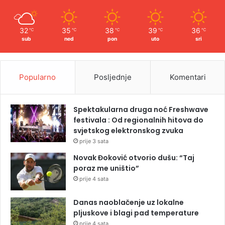
32
35
38
39
36
℃
℃
℃
℃
℃
sub
ned
pon
uto
sri
Popularno
Posljednje
Komentari
Spektakularna druga noć Freshwave
festivala : Od regionalnih hitova do
svjetskog elektronskog zvuka
prije 3 sata
Novak Đoković otvorio dušu: “Taj
poraz me uništio”
prije 4 sata
Danas naoblačenje uz lokalne
pljuskove i blagi pad temperature
prije 4 sata