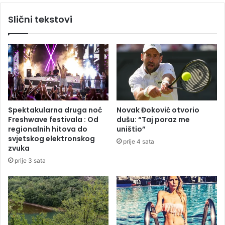
v
n
Slični tekstovi
r
i
a
č
t
e
a
k
z
a
a
t
1
i
5
p
0
o
Spektakularna druga noć
Novak Đoković otvorio
m
v
Freshwave festivala : Od
dušu: “Taj poraz me
a
r
regionalnih hitova do
uništio”
l
a
svjetskog elektronskog
prije 4 sata
i
t
zvuka
š
P
prije 3 sata
a
D
n
V
a
-
a
n
a