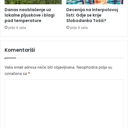
p
r
Danas naoblačenje uz
Decenija na Interpolovoj
lokalne pljuskove i blagi
listi: Gdje se krije
v
pad temperature
Slobodanka Tošić?
u
n
prije 4 sata
prije 4 sata
e
k
r
Komentariši
e
t
n
Vaša email adresa neće biti objavljivana.
Neophodna polja su
i
označena sa
*
n
u
K
?
o
m
e
n
t