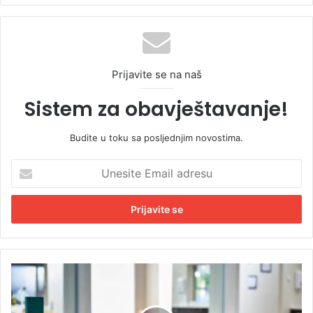
Prijavite se na naš
Sistem za obavještavanje!
Budite u toku sa posljednjim novostima.
U
n
e
s
i
t
e
E
N
m
o
a
v
i