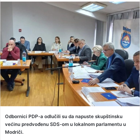
n
d
a
n
e
m
a
i
l
Odbornici PDP-a odlučili su da napuste skupštinsku
većinu predvođenu SDS-om u lokalnom parlamentu u
Modriči.