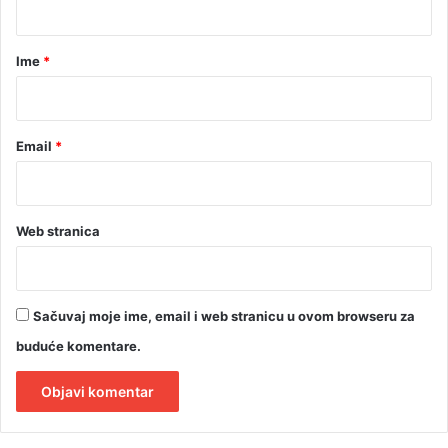
a
r
Ime
*
*
Email
*
Web stranica
Sačuvaj moje ime, email i web stranicu u ovom browseru za
buduće komentare.
A