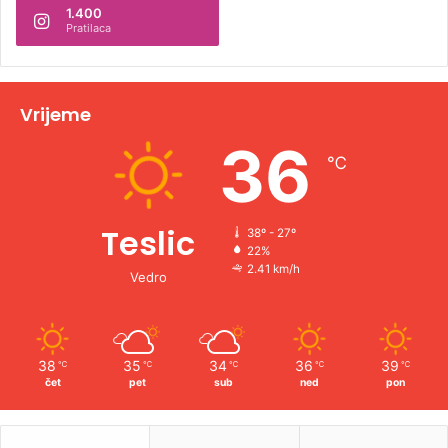
1.400
a
Pratilaca
t
i
v
Vrijeme
e
36
℃
:
Teslic
38º - 27º
22%
2.41 km/h
Vedro
38
35
34
36
39
℃
℃
℃
℃
℃
čet
pet
sub
ned
pon