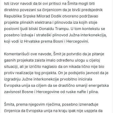
Isti izvor navodi da bi ovi pritisci na Šmita mogli biti
direktno povezani sa činjenicom da je bivši predsjednik
Republike Srpske Milorad Dodik otvoreno podržavao
projekte plinskih elektrana i plinovoda iza kojih stoje
poslovni ljudi bliski Donaldu Trampu. U tom kontekstu se
posebno izdvaja i strateški plinovod Južna interkonekcija,
koji vodi iz Hrvatske prema Bosni i Hercegovini.
Komentarišući ove navode, Šmit je potvrdio da je pitanje
gasnih projekata zaista imalo određenu ulogu u cijeloj
situaciji, ali je izričito naglasio da on nikada lično nije bio
protiv realizacije tog projekta. On je podsjetio javnost da je
izgradnju Južne interkonekcije prvobitno inicirala
Evropska unija sa ciljem da se drastično smanji energetska
zavisnost Bosne i Hercegovine od ruske nafte i plina.
Šmita, prema njegovim riječima, posebno iznenađuje
činjenica da Evropska unija na kraju ipak nije uspjela da