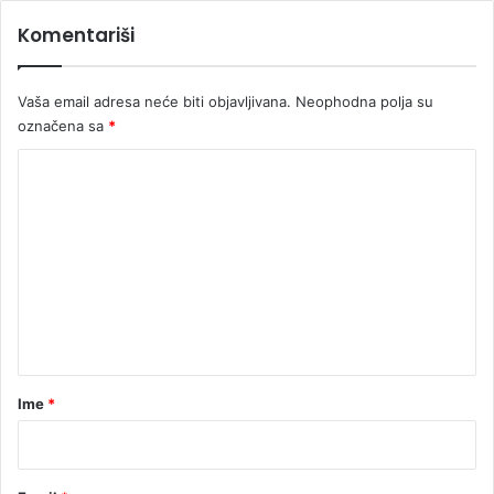
K
Komentariši
l
a
š
Vaša email adresa neće biti objavljivana.
Neophodna polja su
n
označena sa
*
i
c
K
e
o
m
e
n
t
a
r
Ime
*
*