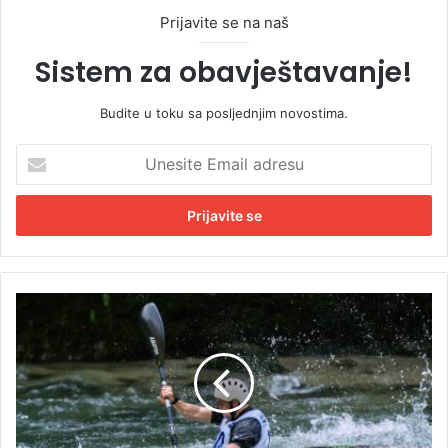
Prijavite se na naš
Sistem za obavještavanje!
Budite u toku sa posljednjim novostima.
U
n
e
s
i
t
e
E
S
m
v
a
j
i
e
l
t
a
s
d
k