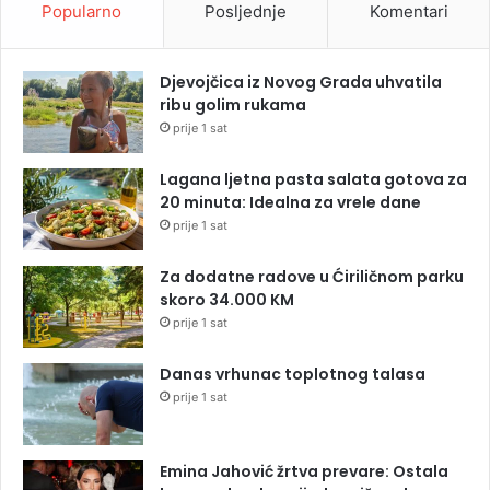
Popularno
Posljednje
Komentari
Djevojčica iz Novog Grada uhvatila
ribu golim rukama
prije 1 sat
Lagana ljetna pasta salata gotova za
20 minuta: Idealna za vrele dane
prije 1 sat
Za dodatne radove u Ćiriličnom parku
skoro 34.000 KM
prije 1 sat
Danas vrhunac toplotnog talasa
prije 1 sat
Emina Jahović žrtva prevare: Ostala