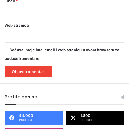
Email
*
Web stranica
Sačuvaj moje ime, email i web stranicu u ovom browseru za
buduće komentare.
A
l
Pratite nas na
t
e
44.000
1.800
r
Pratilaca
Pratilaca
n