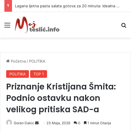
Lagana ljetna pasta salata gotova za 20 minuta: Idealna za vrele dane
Meni
P
Početna
/
POLITIKA
POLITIKA
TOP 1
Priznanje Kristijana Šmita:
Podnio ostavku nakon
velikog pritiska SAD-a
Goran Dakic
S
23 Maja, 2026
0
1 minut čitanja
e