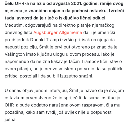
čelu OHR-a nalazio od avgusta 2021. godine, ranije ovog
mjeseca je zvanično objavio da podnosi ostavku, tvrdeći
tada javnosti da je riječ o isključivo ličnoj odluci.
Međutim, odgovarajući na direktno pitanje njemačkog
dnevnog lista
Augsburger Allgemeine
da li je američki
predsjednik Donald Tramp izvršio pritisak na njega da
napusti poziciju, Šmit je prvi put otvoreno priznao da je
Vašington imao ključnu ulogu u ovom procesu. Iako je
napomenuo da ne zna kakav je tačan Trampov lični stav o
ovom pitanju, on je nedvosmisleno potvrdio da su politički
pritisci postojali i da su bili izuzetno snažni.
U danas objavljenom intervjuu, Šmit je naveo da je svojom
ostavkom prvenstveno želio spriječiti da sama institucija
OHR-a bude dodatno narušena ovom raspravom, čija mu
pozadina, kako sam tvrdi, još uvijek nije u potpunosti
jasna.