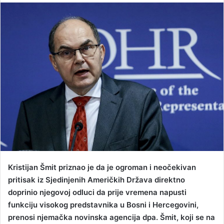
n
d
a
n
e
m
a
i
l
Kristijan Šmit priznao je da je ogroman i neočekivan
pritisak iz Sjedinjenih Američkih Država direktno
doprinio njegovoj odluci da prije vremena napusti
funkciju visokog predstavnika u Bosni i Hercegovini,
prenosi njemačka novinska agencija dpa. Šmit, koji se na