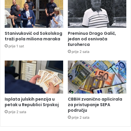
u
a
b
r
z
o
Stanivuković od Sokolskog
Preminuo Drago Galić,
j
traži pola miliona maraka
jedan od osnivača
c
Euroherca
prije 1 sat
e
prije 2 sata
s
t
i
B
a
n
j
a
Isplata julskih penzija u
CBBiH zvanično aplicirala
l
petak u Republici Srpskoj
za pristupanje SEPA
u
području
prije 2 sata
k
prije 2 sata
a
-