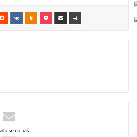
Reddit
VKontakte
Odnoklassniki
Pocket
Podijeli putem Emaila
Odštampaj
vite se na naš