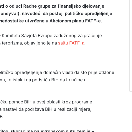
ti o odluci Radne grupe za finansijsko djelovanje
Moneyval), navodeći da postoji političko opredjeljenje
ke nedostatke utvrđene u Akcionom planu FATF-e.
 Komiteta Savjeta Evrope zaduženog za praćenje
a terorizma, objavljeno je na
sajtu FATF-a
.
olitičko opredjeljenje domaćih vlasti da što prije otklone
, te istakli da podstiču BiH da to učine u
ničku pomoć BiH u ovoj oblasti kroz programe
 nastavi da podržava BiH u realizaciji mjera,
F.
rilog iskoracima na evropskom putu zemlje –