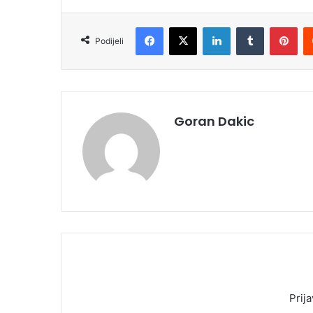
Facebook
X
LinkedIn
Tumblr
Pinterest
Podijeli
Goran Dakic
Prija