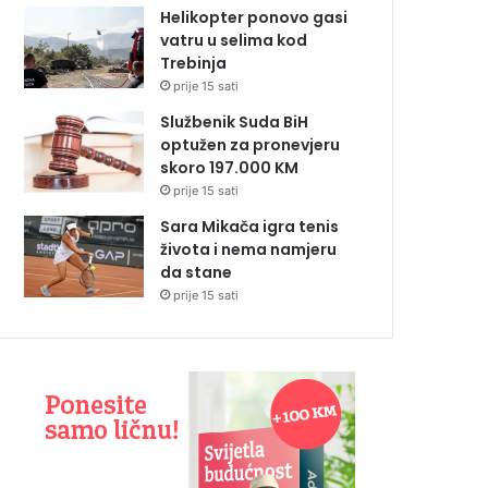
Helikopter ponovo gasi
vatru u selima kod
Trebinja
prije 15 sati
Službenik Suda BiH
optužen za pronevjeru
skoro 197.000 KM
prije 15 sati
Sara Mikača igra tenis
života i nema namjeru
da stane
prije 15 sati