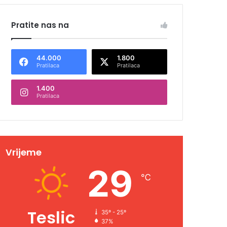
Pratite nas na
44.000
1.800
Pratilaca
Pratilaca
1.400
Pratilaca
Vrijeme
29
℃
Teslic
35º - 25º
37%