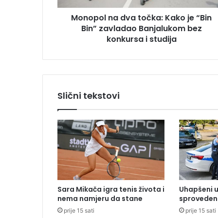
a
u
Monopol na dva točka: Kako je “Bin
d
Bin” zavladao Banjalukom bez
v
a
konkursa i studija
t
o
č
k
a
Slični tekstovi
:
K
a
k
o
j
e
“
B
Sara Mikača igra tenis života i
Uhapšeni u
i
nema namjeru da stane
sproveden 
n
prije 15 sati
prije 15 sati
B