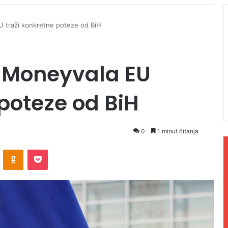
EU traži konkretne poteze od BiH
te Moneyvala EU
 poteze od BiH
0
1 minut čitanja
ontakte
Odnoklassniki
Pocket