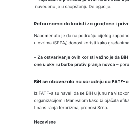
navedeno je u saopštenju Delegacije.
Reformama do koristi za građane i priv
Napomenuto je da na području cijelog zapadno
u evrima /SEPA/, donosi koristi kako građanima,
–
Za ostvarivanje ovih koristi važno je da Bi
one u okviru borbe protiv pranja novca –
poruč
BiH se obavezala na saradnju sa FATF-
Iz FATF-a su naveli da se BiH u junu na visoko
organizacijom i Manivalom kako bi ojačala efik
finansiranja terorizma, prenosi Srna.
Nezavisne