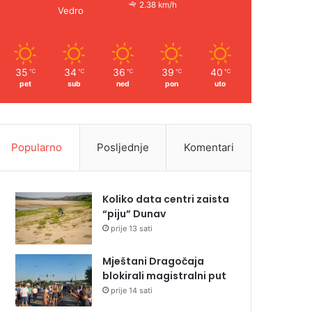
2.38 km/h
Vedro
35
34
36
39
40
℃
℃
℃
℃
℃
pet
sub
ned
pon
uto
Popularno
Posljednje
Komentari
Koliko data centri zaista
“piju” Dunav
prije 13 sati
Mještani Dragočaja
blokirali magistralni put
prije 14 sati