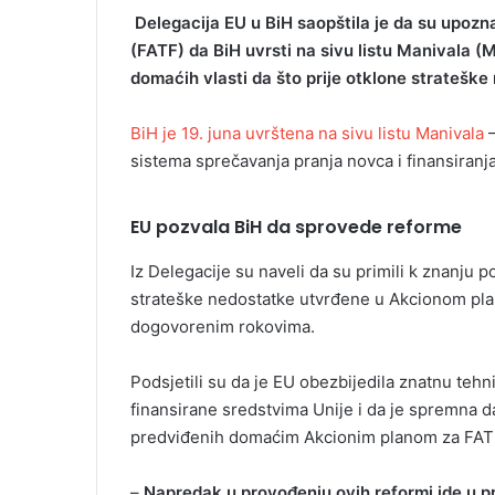
Delegacija EU u BiH saopštila je da su upozna
(FATF) da BiH uvrsti na sivu listu Manivala (
domaćih vlasti da što prije otklone strateš
BiH je 19. juna uvrštena na sivu listu Manivala
–
sistema sprečavanja pranja novca i finansiranj
EU pozvala BiH da sprovede reforme
Iz Delegacije su naveli da su primili k znanju p
strateške nedostatke utvrđene u Akcionom planu
dogovorenim rokovima.
Podsjetili su da je EU obezbijedila znatnu teh
finansirane sredstvima Unije i da je spremna da
predviđenih domaćim Akcionim planom za FAT
–
Napredak u provođenju ovih reformi ide u p