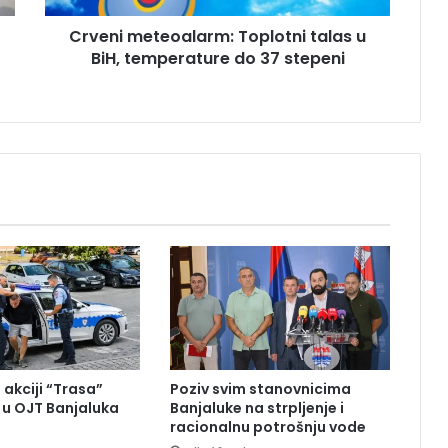
t
Crveni meteoalarm: Toplotni talas u
e
BiH, temperature do 37 stepeni
o
a
l
a
r
m
:
T
o
p
l
o
t
n
i
t
 akciji “Trasa”
Poziv svim stanovnicima
a
u OJT Banjaluka
Banjaluke na strpljenje i
l
racionalnu potrošnju vode
a