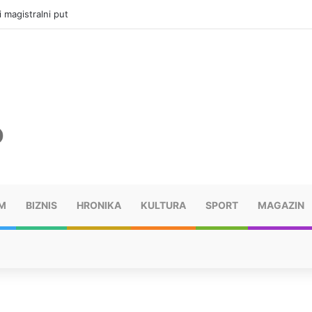
ru u selima kod Trebinja
M
BIZNIS
HRONIKA
KULTURA
SPORT
MAGAZIN