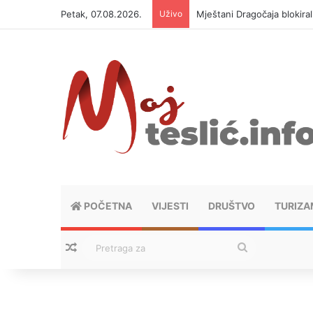
Petak, 07.08.2026.
Uživo
Helikopter ponovo gasi vat
POČETNA
VIJESTI
DRUŠTVO
TURIZA
Nasumični tekstovi
Pretraga
za