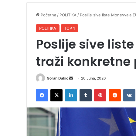
Početna
/
POLITIKA
/
Poslije sive liste Moneyvala 
POLITIKA
TOP 1
Poslije sive lis
traži konkretne
Goran Dakic
S
20 Juna, 2026
e
Facebook
X
LinkedIn
Tumblr
Pinterest
Reddit
VK
n
d
a
n
e
m