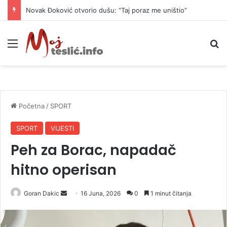
Novak Đoković otvorio dušu: “Taj poraz me uništio”
Meni
P
Početna
/
SPORT
SPORT
VIJESTI
Peh za Borac, napadač
hitno operisan
Goran Dakic
S
16 Juna, 2026
0
1 minut čitanja
e
n