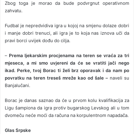
Zbog toga je morao da bude podvrgnut operativnom
zahvatu.
Fudbal je nepredvidiva igra u kojoj na smjenu dolaze dobri
i manje dobri trenuci, ali igra je to koja nas iznova uči da
pravi borci uvijek dođu do cilja.
–
Prema ljekarskim procjenama na teren se vraća za tri
mjeseca, a mi smo uvjereni da će se vratiti jači nego
ikad. Perke, tvoj Borac ti želi brz oporavak i da nam po
povratku na teren treseš mreže kao od šale –
naveli su
Banjalučani.
Borac je danas saznao da će u prvom kolu kvalifikacija za
Ligu šampiona da igra protiv bugarskog Levskog ali u tom
dvomeču neće moći da računa na korpulentnom napadača.
Glas Srpske