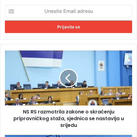
U
n
e
s
i
t
e
E
N
m
S
a
R
i
S
l
r
a
a
d
z
r
m
e
o
s
NS RS razmotrila zakone o skraćenju
t
u
pripravničkog staža, sjednica se nastavlja u
r
i
srijedu
l
a