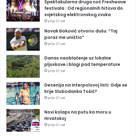
Spektakularna druga noć Freshwave
festivala : Od regionalnih hitova do
svjetskog elektronskog zvuka
prije 21 sat
Novak Đoković otvorio dušu: “Taj
poraz me uništio”
prije 21 sat
Danas naoblačenje uz lokalne
pljuskove i blagi pad temperature
prije 21 sat
Decenija na Interpolovoj listi: Gdje se
krije Slobodanka Tošić?
prije 21 sat
Novi kolaps na putu ka moru u
Hrvatskoj
prije 21 sat