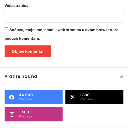
Web stranica
Sačuvaj moje ime, email i web stranicu u ovom browseru za
buduće komentare.
A
l
Pratite nas na
t
e
44.000
1.800
r
Pratilaca
Pratilaca
n
1.400
a
Pratilaca
t