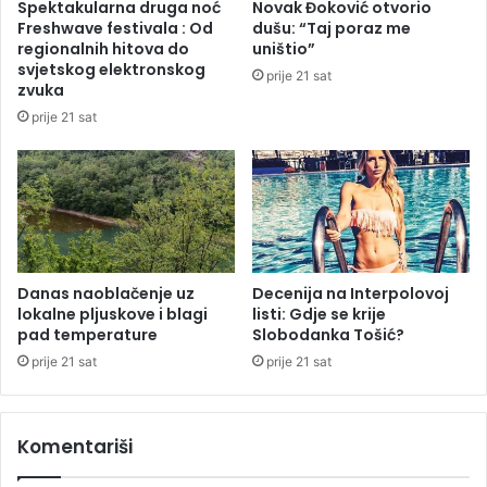
Spektakularna druga noć
Novak Đoković otvorio
a
o
Freshwave festivala : Od
dušu: “Taj poraz me
v
j
regionalnih hitova do
uništio”
n
d
svjetskog elektronskog
prije 21 sat
i
a
zvuka
č
n
prije 21 sat
k
a
o
s
g
b
s
e
t
z
a
s
ž
t
a
Danas naoblačenje uz
Decenija na Interpolovoj
r
,
lokalne pljuskove i blagi
listi: Gdje se krije
u
pad temperature
Slobodanka Tošić?
s
j
j
e
prije 21 sat
prije 21 sat
e
d
n
Komentariši
i
c