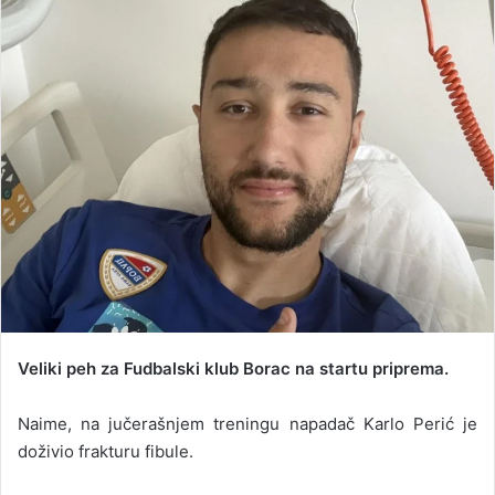
d
a
n
e
m
a
i
l
Veliki peh za Fudbalski klub Borac na startu priprema.
Naime, na jučerašnjem treningu napadač Karlo Perić je
doživio frakturu fibule.