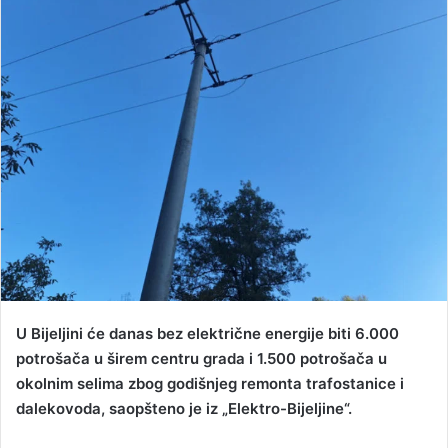
d
a
n
e
m
a
i
l
U Bijeljini će danas bez električne energije biti 6.000
potrošača u širem centru grada i 1.500 potrošača u
okolnim selima zbog godišnjeg remonta trafostanice i
dalekovoda, saopšteno je iz „Elektro-Bijeljine“.