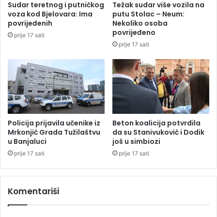
Sudar teretnog i putničkog
Težak sudar više vozila na
b
voza kod Bjelovara: Ima
putu Stolac – Neum:
r
povrijeđenih
Nekoliko osoba
o
povrijeđeno
prije 17 sati
g
prije 17 sati
J
o
r
d
a
n
a
i
Policija prijavila učenike iz
Beton koalicija potvrdila
p
Mrkonjić Grada Tužilaštvu
da su Stanivuković i Dodik
u Banjaluci
još u simbiozi
o
b
prije 17 sati
prije 17 sati
j
e
d
Komentariši
o
m
o