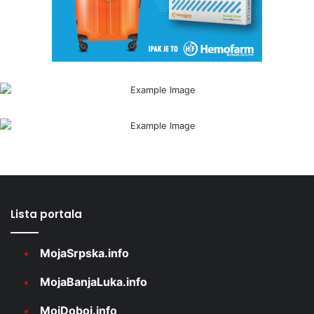
Lista portala
MojaSrpska.info
MojaBanjaLuka.info
MojDoboj.info