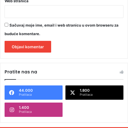
Web stranica
a
l
u
Sačuvaj moje ime, email i web stranicu u ovom browseru za
buduće komentare.
A
l
Pratite nas na
t
e
44.000
1.800
r
Pratilaca
Pratilaca
n
1.400
a
Pratilaca
t
i