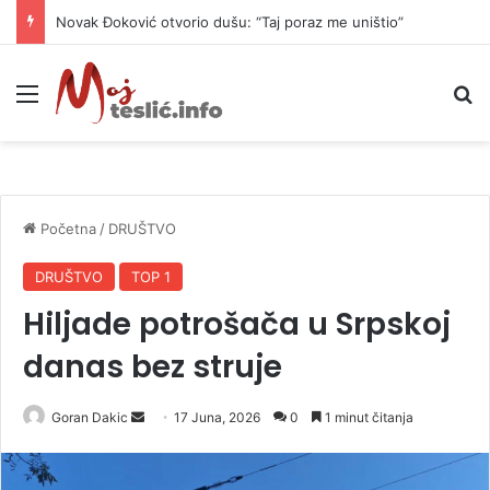
Novak Đoković otvorio dušu: “Taj poraz me uništio”
Meni
P
Početna
/
DRUŠTVO
DRUŠTVO
TOP 1
Hiljade potrošača u Srpskoj
danas bez struje
Goran Dakic
S
17 Juna, 2026
0
1 minut čitanja
e
n