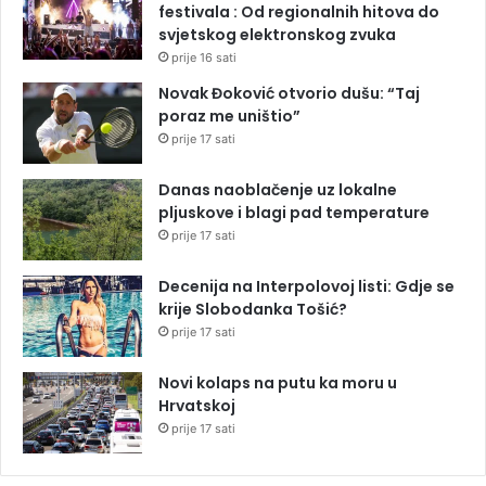
festivala : Od regionalnih hitova do
svjetskog elektronskog zvuka
prije 16 sati
Novak Đoković otvorio dušu: “Taj
poraz me uništio”
prije 17 sati
Danas naoblačenje uz lokalne
pljuskove i blagi pad temperature
prije 17 sati
Decenija na Interpolovoj listi: Gdje se
krije Slobodanka Tošić?
prije 17 sati
Novi kolaps na putu ka moru u
Hrvatskoj
prije 17 sati