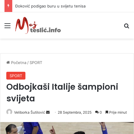
APIF izgubio spor sa komšijama, mora platiti 10.000 KM
Meni
P
Početna
/
SPORT
SPORT
Odbojkaši Italije šampioni
svijeta
Veliborka Šutilović
S
28 Septembra, 2025
0
Prije minut
e
n
d