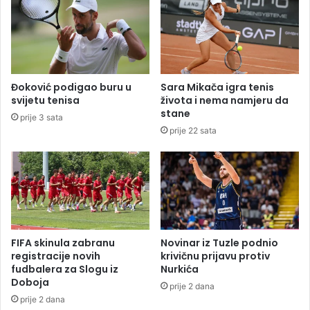
l
j
i
a
j
D
e
r
d
a
i
g
Đoković podigao buru u
Sara Mikača igra tenis
p
o
svijetu tenisa
života i nema namjeru da
o
m
stane
prije 3 sata
l
i
prije 22 sata
u
r
f
u
i
-
n
D
a
r
l
a
e
g
p
a
FIFA skinula zabranu
Novinar iz Tuzle podnio
r
n
registracije novih
krivičnu prijavu protiv
o
u
fudbalera za Slogu iz
Nurkića
t
Doboja
B
prije 2 dana
i
a
prije 2 dana
v