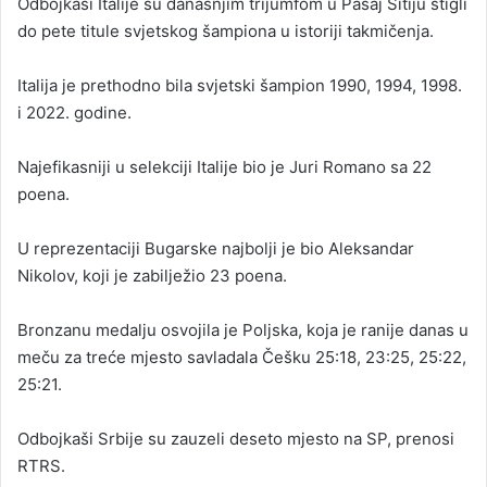
Odbojkaši Italije su današnjim trijumfom u Pasaj Sitiju stigli
do pete titule svjetskog šampiona u istoriji takmičenja.
Italija je prethodno bila svjetski šampion 1990, 1994, 1998.
i 2022. godine.
Najefikasniji u selekciji Italije bio je Јuri Romano sa 22
poena.
U reprezentaciji Bugarske najbolji je bio Aleksandar
Nikolov, koji je zabilježio 23 poena.
Bronzanu medalju osvojila je Poljska, koja je ranije danas u
meču za treće mjesto savladala Češku 25:18, 23:25, 25:22,
25:21.
Odbojkaši Srbije su zauzeli deseto mjesto na SP, prenosi
RTRS.