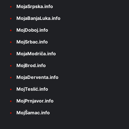
MojaSrpska.info
MojaBanjaLuka.info
MojDoboj.info
MojSrbac.info
MojaModriča.info
MojBrod.info
MojaDerventa.info
MojTeslić.info
MojPrnjavor.info
MojŠamac.info