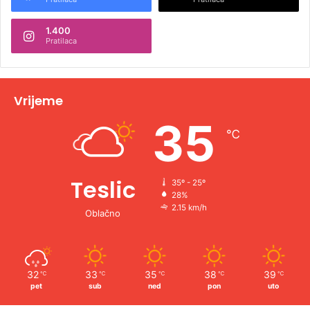
n
1.400
a
Pratilaca
t
i
v
Vrijeme
e
35
℃
:
Teslic
35º - 25º
28%
2.15 km/h
Oblačno
32
33
35
38
39
℃
℃
℃
℃
℃
pet
sub
ned
pon
uto