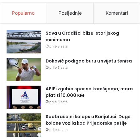
Popularno
Posljednje
Komentari
Sava u Gradišci blizu istorijskog
minimuma
prije 3 sata
Đoković podigao buru u svijetu tenisa
prije 3 sata
APIF izgubio spor sa komšijama, mora
platiti 10.000 KM
prije 3 sata
Saobraćajni kolaps u Banjaluci: Duge
kolone vozila kod Prijedorske petlje
prije 4 sata