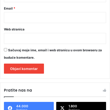
Email
*
Web stranica
Sačuvaj moje ime, email i web stranicu u ovom browseru za
buduće komentare.
A
l
Pratite nas na
t
e
44.000
1.800
r
Pratilaca
Pratilaca