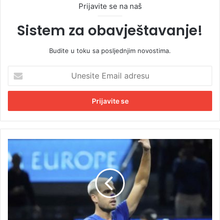
Prijavite se na naš
Sistem za obavještavanje!
Budite u toku sa posljednjim novostima.
U
n
e
s
i
t
e
E
A
m
l
a
k
i
a
l
r
a
a
d
z
r
n