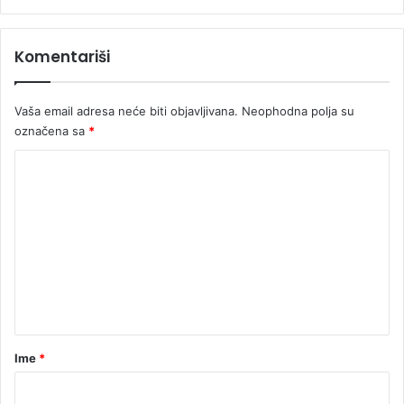
t
R
a
u
r
Komentariši
d
u
a
Vaša email adresa neće biti objavljivana.
Neophodna polja su
označena sa
*
K
o
m
e
n
t
a
r
Ime
*
*