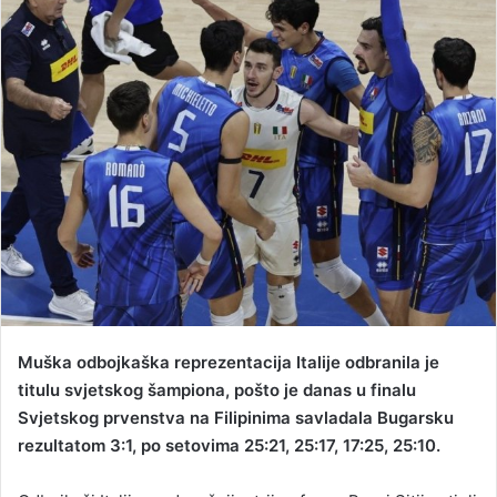
a
n
e
m
a
i
l
Muška odbojkaška reprezentacija Italije odbranila je
titulu svjetskog šampiona, pošto je danas u finalu
Svjetskog prvenstva na Filipinima savladala Bugarsku
rezultatom 3:1, po setovima 25:21, 25:17, 17:25, 25:10.