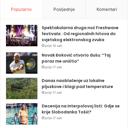
Popularno
Posljednje
Komentari
Spektakularna druga noć Freshwave
festivala : Od regionalnih hitova do
svjetskog elektronskog zvuka
prije 16 sati
Novak Đoković otvorio dušu: “Taj
poraz me uništio”
prije 17 sati
Danas naoblačenje uz lokalne
pljuskove i blagi pad temperature
prije 17 sati
Decenija na Interpolovoj listi: Gdje se
krije Slobodanka Tošić?
prije 17 sati