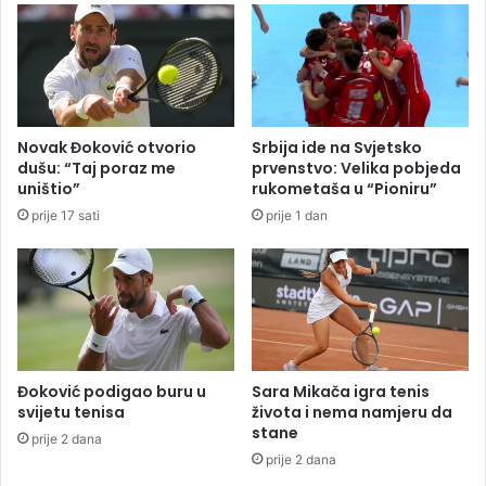
a
š
:
a
U
m
u
p
d
i
e
o
Novak Đoković otvorio
Srbija ide na Svjetsko
s
n
dušu: “Taj poraz me
prvenstvo: Velika pobjeda
u
i
uništio”
rukometaša u “Pioniru”
p
s
prije 17 sati
prije 1 dan
o
v
g
i
i
j
n
e
u
t
o
a
s
e
Đoković podigao buru u
Sara Mikača igra tenis
d
svijetu tenisa
života i nema namjeru da
a
stane
prije 2 dana
m
prije 2 dana
n