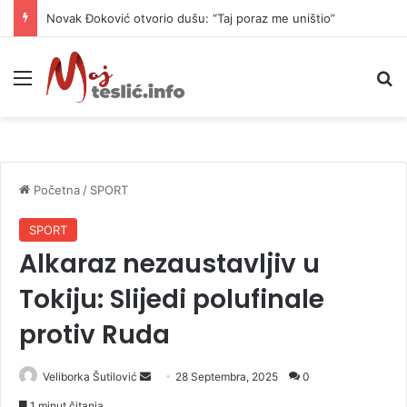
Novak Đoković otvorio dušu: “Taj poraz me uništio”
Meni
P
Početna
/
SPORT
SPORT
Alkaraz nezaustavljiv u
Tokiju: Slijedi polufinale
protiv Ruda
Veliborka Šutilović
S
28 Septembra, 2025
0
e
1 minut čitanja