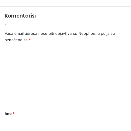
a
e
Komentariši
s
t
o
Vaša email adresa neće biti objavljivana.
Neophodna polja su
g
označena sa
*
o
d
K
i
š
o
n
m
j
e
a
k
n
t
a
r
Ime
*
*