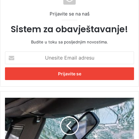
Prijavite se na naš
Sistem za obavještavanje!
Budite u toku sa posljednjim novostima.
U
n
e
s
i
t
e
E
T
m
r
a
a
i
g
l
e
a
d