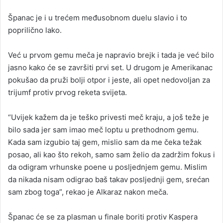
Španac je i u trećem međusobnom duelu slavio i to
poprilično lako.
Već u prvom gemu meča je napravio brejk i tada je već bilo
jasno kako će se završiti prvi set. U drugom je Amerikanac
pokušao da pruži bolji otpor i jeste, ali opet nedovoljan za
trijumf protiv prvog reketa svijeta.
“Uvijek kažem da je teško privesti meč kraju, a još teže je
bilo sada jer sam imao meč loptu u prethodnom gemu.
Kada sam izgubio taj gem, mislio sam da me čeka težak
posao, ali kao što rekoh, samo sam želio da zadržim fokus i
da odigram vrhunske poene u posljednjem gemu. Mislim
da nikada nisam odigrao baš takav posljednji gem, srećan
sam zbog toga”, rekao je Alkaraz nakon meča.
Španac će se za plasman u finale boriti protiv Kaspera