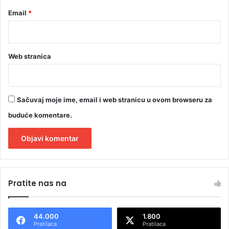
Email
*
Web stranica
Sačuvaj moje ime, email i web stranicu u ovom browseru za
buduće komentare.
A
l
Pratite nas na
t
e
44.000
1.800
r
Pratilaca
Pratilaca