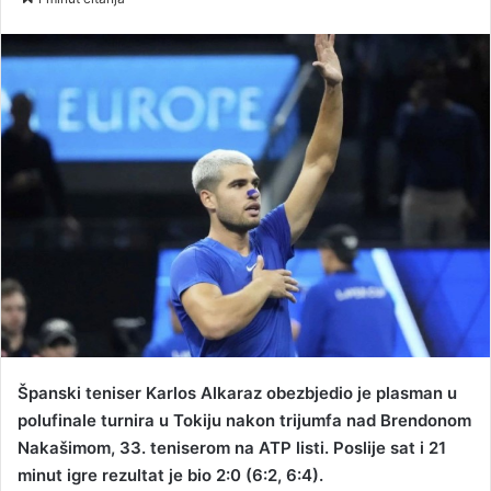
n
d
a
n
e
m
a
i
l
Španski teniser Karlos Alkaraz obezbjedio je plasman u
polufinale turnira u Tokiju nakon trijumfa nad Brendonom
Nakašimom, 33. teniserom na ATP listi. Poslije sat i 21
minut igre rezultat je bio 2:0 (6:2, 6:4).