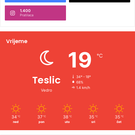
n
1.400
a
Pratilaca
t
i
v
Vrijeme
e
19
℃
:
Teslic
34º - 18º
68%
1.4 km/h
Vedro
34
37
38
35
35
℃
℃
℃
℃
℃
ned
pon
uto
sri
čet