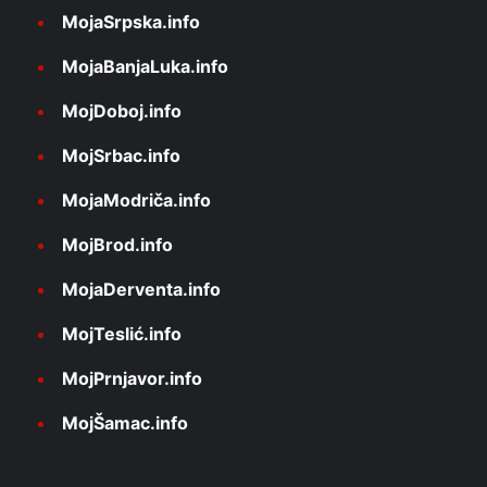
MojaSrpska.info
MojaBanjaLuka.info
MojDoboj.info
MojSrbac.info
MojaModriča.info
MojBrod.info
MojaDerventa.info
MojTeslić.info
MojPrnjavor.info
MojŠamac.info