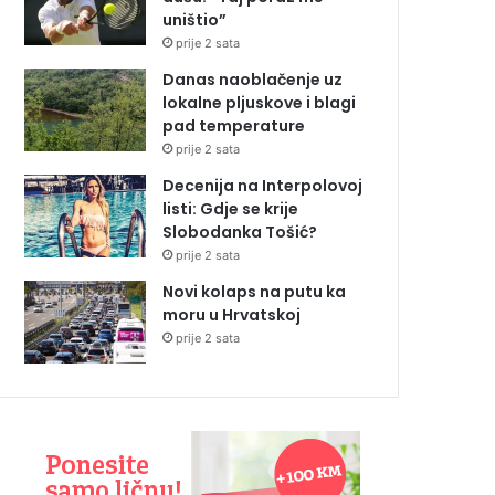
uništio”
prije 2 sata
Danas naoblačenje uz
lokalne pljuskove i blagi
pad temperature
prije 2 sata
Decenija na Interpolovoj
listi: Gdje se krije
Slobodanka Tošić?
prije 2 sata
Novi kolaps na putu ka
moru u Hrvatskoj
prije 2 sata