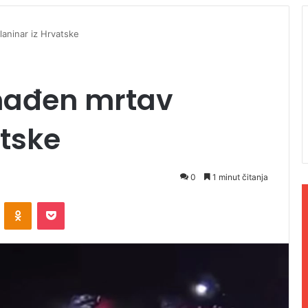
laninar iz Hrvatske
onađen mrtav
atske
0
1 minut čitanja
ontakte
Odnoklassniki
Pocket