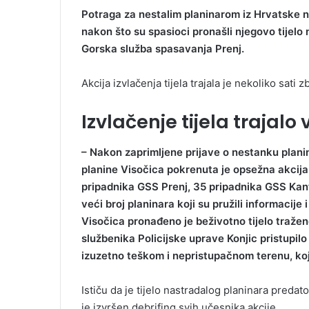
Potraga za nestalim planinarom iz Hrvatske n
nakon što su spasioci pronašli njegovo tijelo
Gorska služba spasavanja Prenj.
Akcija izvlačenja tijela trajala je nekoliko sat
Izvlačenje tijela trajalo
– Nakon zaprimljene prijave o nestanku plani
planine Visočica pokrenuta je opsežna akcija 
pripadnika GSS Prenj, 35 pripadnika GSS Kanto
veći broj planinara koji su pružili informacij
Visočica pronađeno je beživotno tijelo traže
službenika Policijske uprave Konjic pristupilo 
izuzetno teškom i nepristupačnom terenu, koja
Ističu da je tijelo nastradalog planinara predat
je izvršen debrifing svih učesnika akcije.