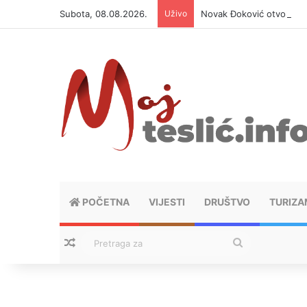
Subota, 08.08.2026.
Uživo
Novak Đoković otvorio du
POČETNA
VIJESTI
DRUŠTVO
TURIZA
Nasumični tekstovi
Pretraga
za