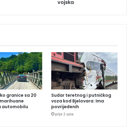
vojska
a
p
a
l
e
I
r
a
n
,
o
g
l
a
s
ko granice sa 20
Sudar teretnog i putničkog
i
 marihuane
voza kod Bjelovara: Ima
l
u automobilu
povrijeđenih
a
prije 2 sata
s
e
v
o