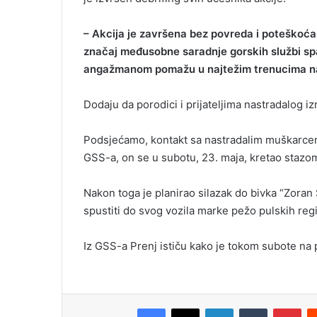
– Akcija je završena bez povreda i poteškoća
značaj međusobne saradnje gorskih službi spasa
angažmanom pomažu u najtežim trenucima na
Dodaju da porodici i prijateljima nastradalog i
Podsjećamo, kontakt sa nastradalim muškarcem
GSS-a, on se u subotu, 23. maja, kretao stazo
Nakon toga je planirao silazak do bivka “Zora
spustiti do svog vozila marke pežo pulskih reg
Iz GSS-a Prenj ističu kako je tokom subote na p
Facebook
X
LinkedIn
Tumblr
Pinterest