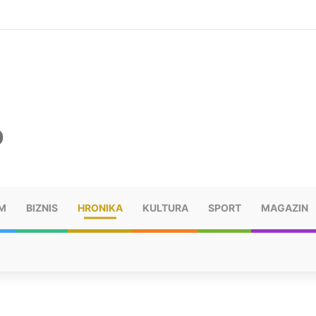
šu: “Taj poraz me uništio”
M
BIZNIS
HRONIKA
KULTURA
SPORT
MAGAZIN