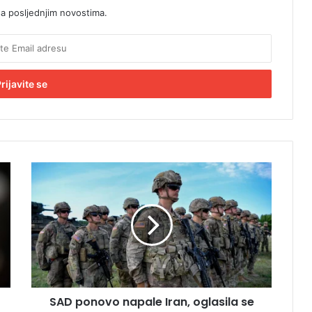
sa posljednjim novostima.
S
A
D
p
o
n
o
v
o
SAD ponovo napale Iran, oglasila se
n