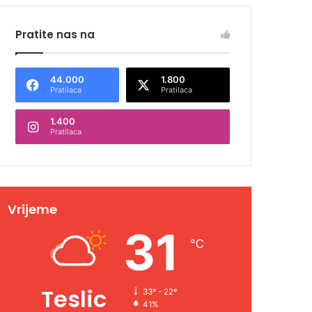
Pratite nas na
44.000
1.800
Pratilaca
Pratilaca
1.400
Pratilaca
Vrijeme
31
℃
Teslic
33º - 22º
41%