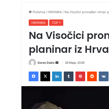
Početna
/
HRONIKA
/
Na Visočici pronađen mrtav p
HRONIKA
TOP 1
Na Visočici pr
planinar iz Hrv
Goran Dakic
S
26 Maja, 2026
e
Facebook
X
LinkedIn
Tumblr
Pinterest
Reddit
VK
n
d
a
n
e
m