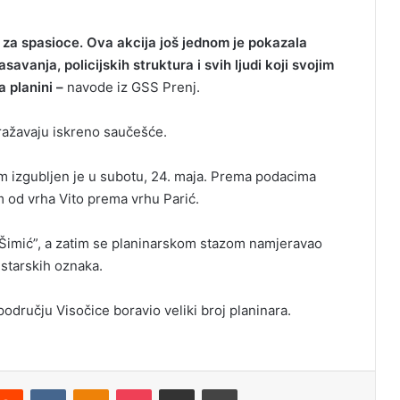
 za spasioce. Ova akcija još jednom je pokazala
vanja, policijskih struktura i svih ljudi koji svojim
 planini –
navode iz GSS Prenj.
zražavaju iskreno saučešće.
 izgubljen je u subotu, 24. maja. Prema podacima
m od vrha Vito prema vrhu Parić.
n Šimić”, a zatim se planinarskom stazom namjeravao
istarskih oznaka.
odručju Visočice boravio veliki broj planinara.
Reddit
VKontakte
Odnoklassniki
Pocket
Podijeli putem Emaila
Odštampaj