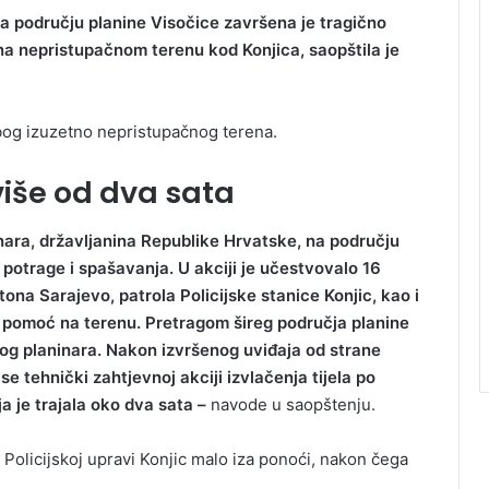
a području planine Visočice završena je tragično
 na nepristupačnom terenu kod Konjica, saopštila je
i zbog izuzetno nepristupačnog terena.
 više od dva sata
nara, državljanina Republike Hrvatske, na području
potrage i spašavanja. U akciji je učestvovalo 16
na Sarajevo, patrola Policijske stanice Konjic, kao i
e i pomoć na terenu. Pretragom šireg područja planine
nog planinara. Nakon izvršenog uviđaja od strane
se tehnički zahtjevnoj akciji izvlačenja tijela po
 je trajala oko dva sata –
navode u saopštenju.
o Policijskoj upravi Konjic malo iza ponoći, nakon čega