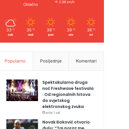
2.98 km/h
Oblačno
33
35
38
39
36
℃
℃
℃
℃
℃
sub
ned
pon
uto
sri
Popularno
Posljednje
Komentari
Spektakularna druga
noć Freshwave festivala
: Od regionalnih hitova
do svjetskog
elektronskog zvuka
prije 1 sat
Novak Đoković otvorio
dušu: “Taj poraz me