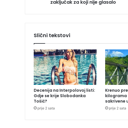
zaključak za koji nije glasalo
š
t
v
o
S
D
Slični tekstovi
S
-
a
u
s
v
o
j
i
Decenija na Interpolovoj listi:
Krenuo pre
l
Gdje se krije Slobodanka
kilograma
o
Tošić?
sakrivene 
z
prije 2 sata
prije 2 sata
a
k
l
j