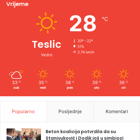
v
Vrijeme
e
28
℃
:
Teslic
33º - 22º
51%
2.74 km/h
Vedro
33
35
38
39
36
℃
℃
℃
℃
℃
sub
ned
pon
uto
sri
Popularno
Posljednje
Komentari
Beton koalicija potvrdila da su
Stanivuković i Dodik još u simbiozi