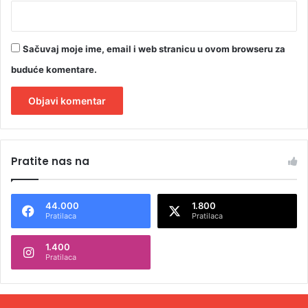
Sačuvaj moje ime, email i web stranicu u ovom browseru za
buduće komentare.
A
l
Pratite nas na
t
e
44.000
1.800
r
Pratilaca
Pratilaca
n
1.400
a
Pratilaca
t
i