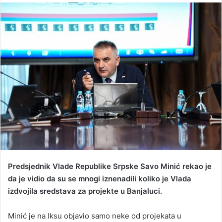
n
d
a
n
e
m
a
i
l
Predsjednik Vlade Republike Srpske Savo Minić rekao je
da je vidio da su se mnogi iznenadili koliko je Vlada
izdvojila sredstava za projekte u Banjaluci.
Minić je na Iksu objavio samo neke od projekata u