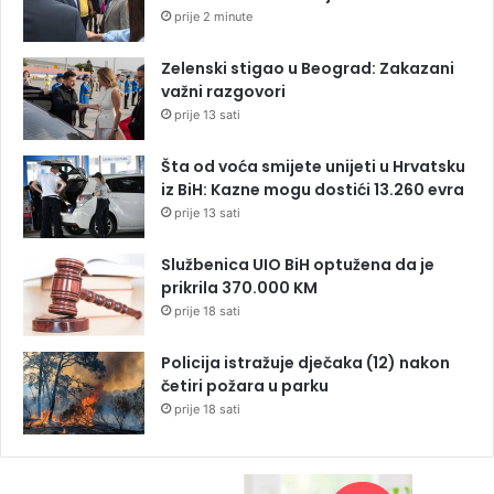
prije 2 minute
Zelenski stigao u Beograd: Zakazani
važni razgovori
prije 13 sati
Šta od voća smijete unijeti u Hrvatsku
iz BiH: Kazne mogu dostići 13.260 evra
prije 13 sati
Službenica UIO BiH optužena da je
prikrila 370.000 KM
prije 18 sati
Policija istražuje dječaka (12) nakon
četiri požara u parku
prije 18 sati