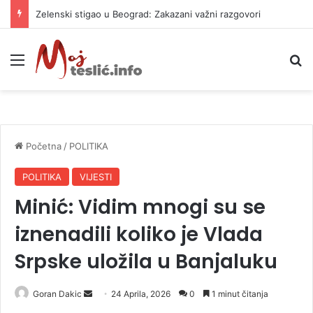
Zelenski stigao u Beograd: Zakazani važni razgovori
Meni
P
Početna
/
POLITIKA
POLITIKA
VIJESTI
Minić: Vidim mnogi su se
iznenadili koliko je Vlada
Srpske uložila u Banjaluku
Goran Dakic
S
24 Aprila, 2026
0
1 minut čitanja
e