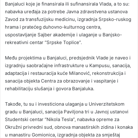
Banjaluci koje je finansirala ili sufinansirala Vlada, a to su:
nabavka uređaja za potrebe Јavna zdravstvena ustanova
Zavod za transfuzijsku medicinu, izgradnja Srpsko-ruskog
hrama i pratećeg duhovno-kulturnog centra,
uspostavljanje Sajber akademije i ulaganje u Banjsko-
rekreativni centar “Srpske Toplice”.
Među projektima u Banjaluci, predsjednik Vlade je naveo i
izgradnju saobraćajne infrastrukture u Kampusu, sanacija,
adaptacija i restauracija kuće Milanović, rekonstrukcija i
sanacija objekta Centra za obrazovanje i vaspitanje i
rehabilitaciju slušanja i govora Banjaluka.
Takođe, tu su i investiciona ulaganja u Univerzitetskom
gradu u Banjaluci, sanacija Paviljona tri u Јavnoj ustanovi
Studentski centar “Nikola Tesla”, nabavka opreme za
Okružni privredni sud, obnova manastirskih zidina i konaka
u manastiru Gomionica, izgradnja objekta za smještaj