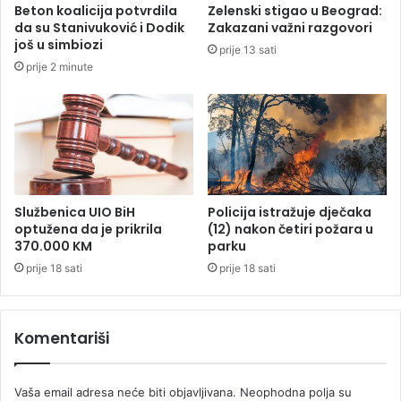
Beton koalicija potvrdila
Zelenski stigao u Beograd:
a
a
da su Stanivuković i Dodik
Zakazani važni razgovori
,
n
još u simbiozi
prije 13 sati
o
j
prije 2 minute
b
e
e
n
z
o
b
d
j
e
e
s
d
e
i
t
Službenica UIO BiH
Policija istražuje dječaka
l
o
optužena da je prikrila
(12) nakon četiri požara u
a
s
370.000 KM
parku
m
o
prije 18 sati
prije 18 sati
e
b
d
a
a
,
Komentariši
l
n
j
a
u
p
Vaša email adresa neće biti objavljivana.
Neophodna polja su
a