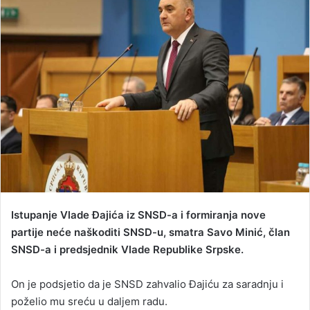
d
a
n
e
m
a
i
l
Istupanje Vlade Đajića iz SNSD-a i formiranja nove
partije neće naškoditi SNSD-u, smatra Savo Minić, član
SNSD-a i predsjednik Vlade Republike Srpske.
On je podsjetio da je SNSD zahvalio Đajiću za saradnju i
poželio mu sreću u daljem radu.