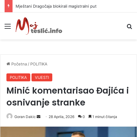
Helikopter ponovo gasi vatru u selima kod Trebinja
Meni
P
Početna
/
POLITIKA
POLITIKA
VIJESTI
Minić komentarisao Đajića i
osnivanje stranke
Goran Dakic
S
28 Aprila, 2026
0
1 minut čitanja
e
n