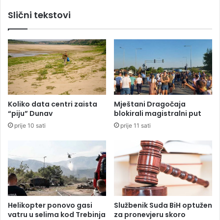
j
a
Slični tekstovi
u
j
g
a
e
v
n
i
e
o
r
:
a
R
l
a
a
s
Koliko data centri zaista
Mještani Dragočaja
o
v
“piju” Dunav
blokirali magistralni put
č
j
prije 10 sati
prije 11 sati
e
e
k
t
u
a
j
n
e
a
m
m
u
o
p
s
Helikopter ponovo gasi
Službenik Suda BiH optužen
e
t
vatru u selima kod Trebinja
za pronevjeru skoro