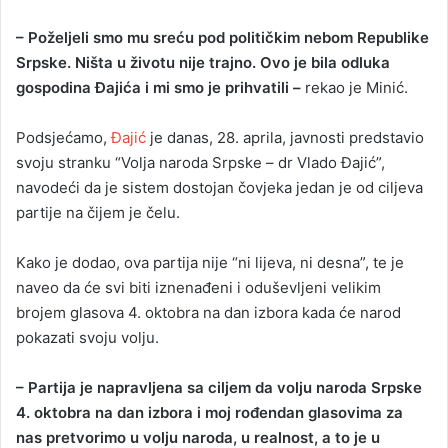
– Poželjeli smo mu sreću pod političkim nebom Republike
Srpske. Ništa u životu nije trajno. Ovo je bila odluka
gospodina Đajića i mi smo je prihvatili –
rekao je Minić.
Podsjećamo,
Đajić
je danas, 28. aprila, javnosti predstavio
svoju stranku “Volja naroda Srpske – dr Vlado Đajić”,
navodeći da je sistem dostojan čovjeka jedan je od ciljeva
partije na čijem je čelu.
Kako je dodao, ova partija nije “ni lijeva, ni desna”, te je
naveo da će svi biti iznenađeni i oduševljeni velikim
brojem glasova 4. oktobra na dan izbora kada će narod
pokazati svoju volju.
– Partija je napravljena sa ciljem da volju naroda Srpske
4. oktobra na dan izbora i moj rođendan glasovima za
nas pretvorimo u volju naroda, u realnost, a to je u