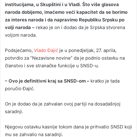
institucijama, u Skupštini i u Vladi. Što više glasova
naroda dobijemo, imaćemo veći kapacitet da se borimo
za interes naroda i da napravimo Republiku Srpsku po
volji naroda –
rekao je on i dodao da je Srpska stvorena
voljom naroda.
Podsjećamo,
Vlado Đajić
je u ponedjeljak, 27. aprila,
potvrdio za “Nezavisne novine” da je podnio ostavku na
članstvo i sve stranačke funkcije u SNSD-u.
– Ovo je definitivni kraj sa SNSD-om –
kratko je tada
poručio Đajić.
On je dodao da je zahvalan ovoj partiji na dosadašnjoj
saradnji.
Njegovu ostavku kasnije tokom dana je prihvatio SNSD koji
mu se zahvalio na saradnji.