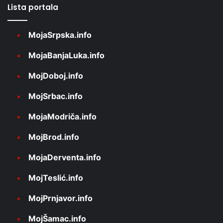
Lista portala
MojaSrpska.info
MojaBanjaLuka.info
MojDoboj.info
MojSrbac.info
MojaModriča.info
MojBrod.info
MojaDerventa.info
MojTeslić.info
MojPrnjavor.info
MojŠamac.info