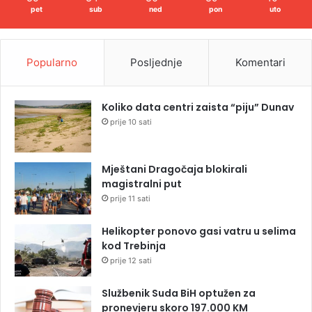
pet
sub
ned
pon
uto
Popularno
Posljednje
Komentari
Koliko data centri zaista “piju” Dunav
prije 10 sati
Mještani Dragočaja blokirali
magistralni put
prije 11 sati
Helikopter ponovo gasi vatru u selima
kod Trebinja
prije 12 sati
Službenik Suda BiH optužen za
pronevjeru skoro 197.000 KM