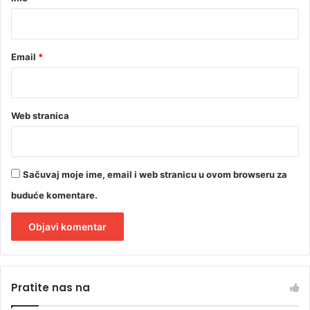
*
Email
*
Web stranica
Sačuvaj moje ime, email i web stranicu u ovom browseru za
buduće komentare.
A
l
Pratite nas na
t