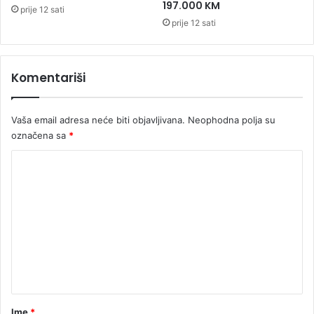
t
u
197.000 KM
prije 12 sati
a
u
prije 12 sati
k
Č
e
s
Komentariši
m
i
n
Vaša email adresa neće biti objavljivana.
Neophodna polja su
a
r
označena sa
*
e
K
d
n
o
e
m
s
e
e
d
n
m
t
i
c
a
e
r
Ime
*