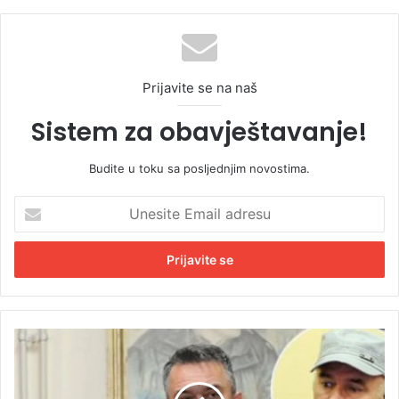
Prijavite se na naš
Sistem za obavještavanje!
Budite u toku sa posljednjim novostima.
U
n
e
s
i
t
e
E
D
m
a
a
r
i
k