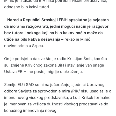
Minić je istakao da BiH nisu potrebni visoki predstavnici,
odnosno bilo kakvi tutori.
–
Narod u Republici Srpskoj i FBiH apsolutno je svjestan
da moramo razgovarati, jedini mogući način je razgovor
bez tutora i nekoga koji na bilo kakav način može da
utiče na bilo kakva dešavanja –
rekao je Minić
novinmarima u Srpcu.
On je podsjetio da sve što je radio Kristijan Šmit, kao što
su izmjene Krivičnog zakona BiH i stavljanje van snage
Ustava FBiH, ne postoji nigdje u okruženju.
Zemlje EU i SAD se ni na jučerašnjoj sjednici Upravnog
odbora Savjeta za sprovođenje mira /PIK/ nisu usaglasile o
imenu novog visokog predstavnika, a Luis Krišok formalno
je imenovan za vršioca dužnosti visokog predstavnika do
konačnog imenovanja novog.