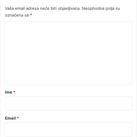
c
0
Vaša email adresa neće biti objavljivana.
Neophodna polja su
a
0
j
označena sa
*
0
c
K
K
a
M
o
m
e
n
t
a
r
Ime
*
*
Email
*