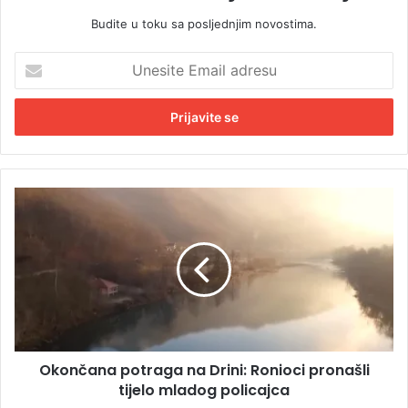
Budite u toku sa posljednjim novostima.
U
n
e
s
i
t
e
E
O
m
k
a
o
i
n
l
č
a
a
d
n
r
a
e
p
s
Okončana potraga na Drini: Ronioci pronašli
o
u
tijelo mladog policajca
t
r