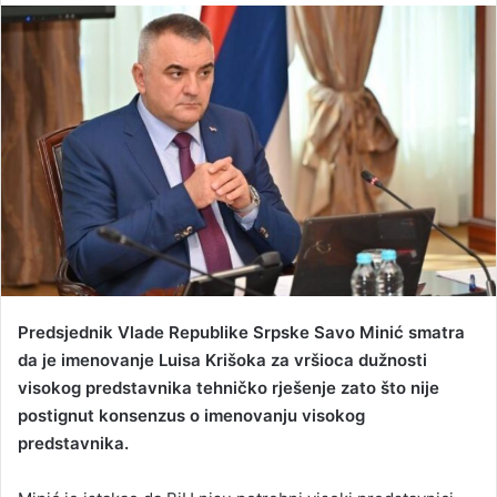
n
d
a
n
e
m
a
i
l
Predsjednik Vlade Republike Srpske Savo Minić smatra
da je imenovanje Luisa Krišoka za vršioca dužnosti
visokog predstavnika tehničko rješenje zato što nije
postignut konsenzus o imenovanju visokog
predstavnika.