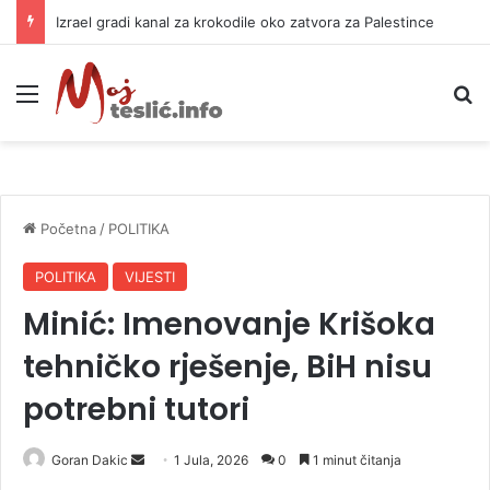
Izrael gradi kanal za krokodile oko zatvora za Palestince
Meni
P
Početna
/
POLITIKA
POLITIKA
VIJESTI
Minić: Imenovanje Krišoka
tehničko rješenje, BiH nisu
potrebni tutori
Goran Dakic
S
1 Jula, 2026
0
1 minut čitanja
e