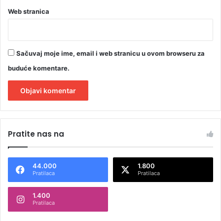
Web stranica
Sačuvaj moje ime, email i web stranicu u ovom browseru za
buduće komentare.
A
l
Pratite nas na
t
e
44.000
1.800
r
Pratilaca
Pratilaca
n
1.400
a
Pratilaca
t