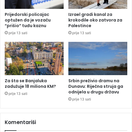
n
l
a
a
Prijedorski policajac
Izrael gradi kanal za
š
“
optužen da je vozaču
krokodile oko zatvora za
l
n
“prišio” tuđu kaznu
Palestince
i
a
prije 13 sati
prije 13 sati
t
g
i
r
j
a
e
đ
l
e
o
n
m
p
l
l
Za šta se Banjaluka
Srbin preživio dramu na
a
a
zadužuje 18 miliona KM?
Dunavu: Riječna struja ga
d
t
odnijela u drugu državu
prije 13 sati
o
o
prije 13 sati
g
m
p
o
o
d
Komentariši
l
6
i
.