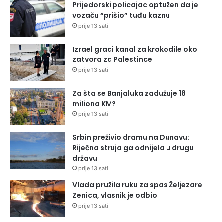
Prijedorski policajac optužen da je
vozaču “prišio” tuđu kaznu
prije 13 sati
Izrael gradi kanal za krokodile oko
zatvora za Palestince
prije 13 sati
Za šta se Banjaluka zadužuje 18
miliona KM?
prije 13 sati
Srbin preživio dramu na Dunavu:
Riječna struja ga odnijela u drugu
državu
prije 13 sati
Vlada pružila ruku za spas Željezare
Zenica, vlasnik je odbio
prije 13 sati