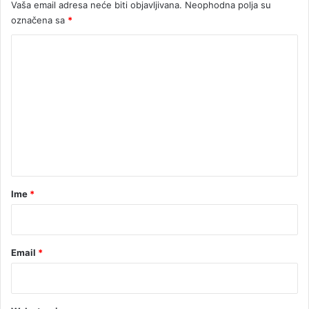
Vaša email adresa neće biti objavljivana.
Neophodna polja su
i
označena sa
*
n
e
K
o
m
e
n
t
a
r
Ime
*
*
Email
*