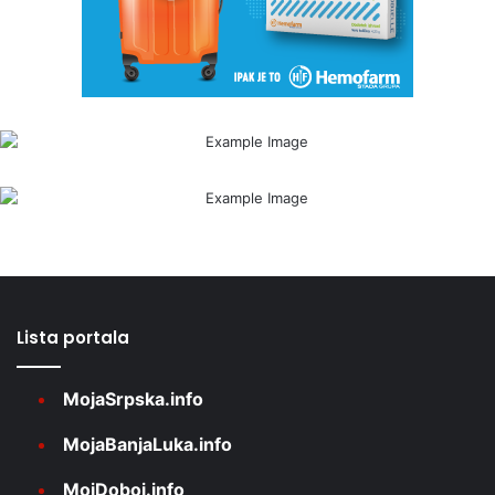
Lista portala
MojaSrpska.info
MojaBanjaLuka.info
MojDoboj.info