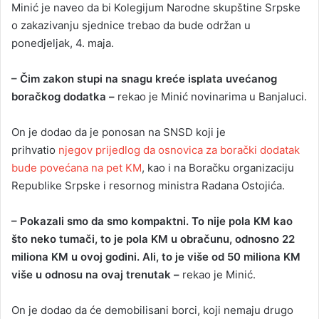
Minić je naveo da bi Kolegijum Narodne skupštine Srpske
o zakazivanju sjednice trebao da bude održan u
ponedjeljak, 4. maja.
– Čim zakon stupi na snagu kreće isplata uvećanog
boračkog dodatka –
rekao je Minić novinarima u Banjaluci.
On je dodao da je ponosan na SNSD koji je
prihvatio
njegov prijedlog da osnovica za borački dodatak
bude povećana na pet KM
, kao i na Boračku organizaciju
Republike Srpske i resornog ministra Radana Ostojića.
– Pokazali smo da smo kompaktni. To nije pola KM kao
što neko tumači, to je pola KM u obračunu, odnosno 22
miliona KM u ovoj godini. Ali, to je više od 50 miliona KM
više u odnosu na ovaj trenutak –
rekao je Minić.
On je dodao da će demobilisani borci, koji nemaju drugo