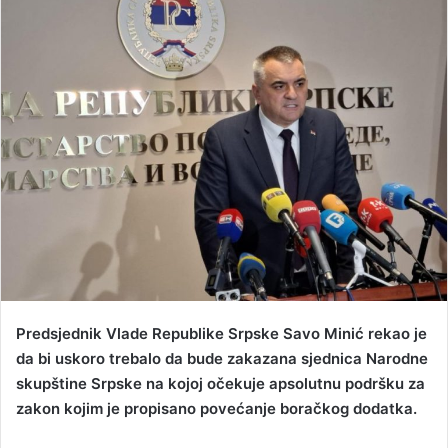
d
a
n
e
m
a
i
l
Predsjednik Vlade Republike Srpske Savo Minić rekao je
da bi uskoro trebalo da bude zakazana sjednica Narodne
skupštine Srpske na kojoj očekuje apsolutnu podršku za
zakon kojim je propisano povećanje boračkog dodatka.