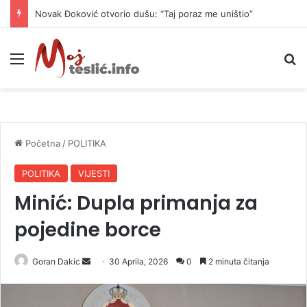
Novak Đoković otvorio dušu: “Taj poraz me uništio”
Meni
P
Početna
/
POLITIKA
POLITIKA
VIJESTI
Minić: Dupla primanja za
pojedine borce
Goran Dakic
S
30 Aprila, 2026
0
2 minuta čitanja
e
n