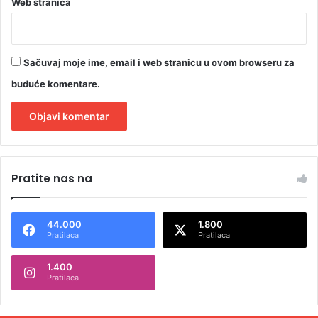
Web stranica
Sačuvaj moje ime, email i web stranicu u ovom browseru za
buduće komentare.
A
l
Pratite nas na
t
e
44.000
1.800
r
Pratilaca
Pratilaca
n
1.400
a
Pratilaca
t
i