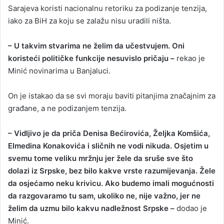
Sarajeva koristi nacionalnu retoriku za podizanje tenzija,
iako za BiH za koju se zalažu nisu uradili ništa.
– U takvim stvarima ne želim da učestvujem. Oni
koristeći političke funkcije nesuvislo pričaju –
rekao je
Minić novinarima u Banjaluci.
On je istakao da se svi moraju baviti pitanjima značajnim za
građane, a ne podizanjem tenzija.
– Vidljivo je da priča Denisa Bećirovića, Željka Komšića,
Elmedina Konakovića i sličnih ne vodi nikuda. Osjetim u
svemu tome veliku mržnju jer žele da sruše sve što
dolazi iz Srpske, bez bilo kakve vrste razumijevanja. Žele
da osjećamo neku krivicu. Ako budemo imali mogućnosti
da razgovaramo tu sam, ukoliko ne, nije važno, jer ne
želim da uzmu bilo kakvu nadležnost Srpske –
dodao je
Minić.