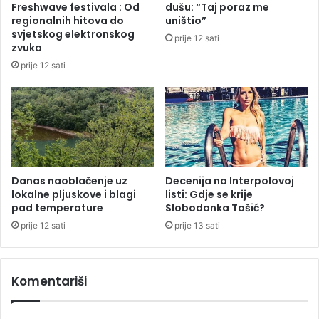
Freshwave festivala : Od
dušu: “Taj poraz me
e
regionalnih hitova do
uništio”
k
svjetskog elektronskog
prije 12 sati
o
zvuka
j
prije 12 sati
e
j
e
k
u
p
i
l
Danas naoblačenje uz
Decenija na Interpolovoj
lokalne pljuskove i blagi
listi: Gdje se krije
a
pad temperature
Slobodanka Tošić?
2
0
prije 12 sati
prije 13 sati
0
9
.
Komentariši
g
o
d