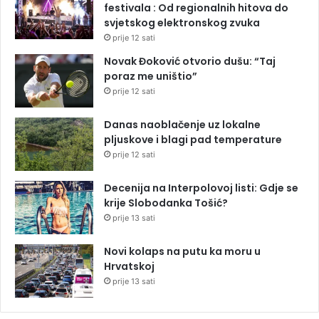
festivala : Od regionalnih hitova do
svjetskog elektronskog zvuka
prije 12 sati
Novak Đoković otvorio dušu: “Taj
poraz me uništio”
prije 12 sati
Danas naoblačenje uz lokalne
pljuskove i blagi pad temperature
prije 12 sati
Decenija na Interpolovoj listi: Gdje se
krije Slobodanka Tošić?
prije 13 sati
Novi kolaps na putu ka moru u
Hrvatskoj
prije 13 sati