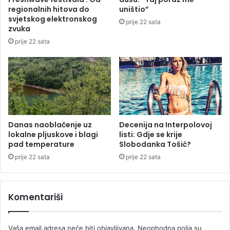
z
r
regionalnih hitova do
uništio”
b
a
svjetskog elektronskog
prije 22 sata
o
d
zvuka
g
i
prije 22 sata
d
l
r
i
o
m
g
i
e
l
u
i
h
o
a
Danas naoblačenje uz
Decenija na Interpolovoj
n
lokalne pljuskove i blagi
listi: Gdje se krije
p
e
pad temperature
Slobodanka Tošić?
š
K
e
M
prije 22 sata
prije 22 sata
n
m
u
Komentariši
š
k
a
Vaša email adresa neće biti objavljivana.
Neophodna polja su