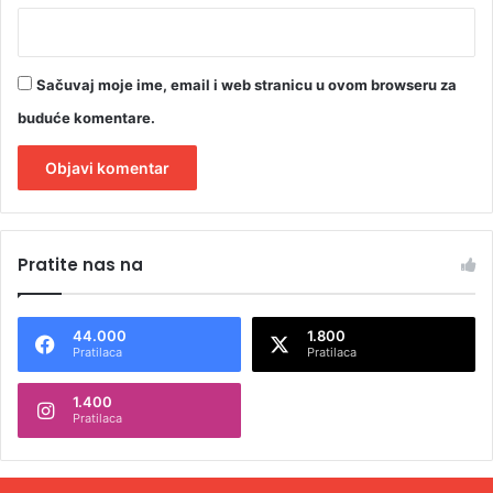
Sačuvaj moje ime, email i web stranicu u ovom browseru za
buduće komentare.
A
l
Pratite nas na
t
e
44.000
1.800
r
Pratilaca
Pratilaca
n
1.400
a
Pratilaca
t
i