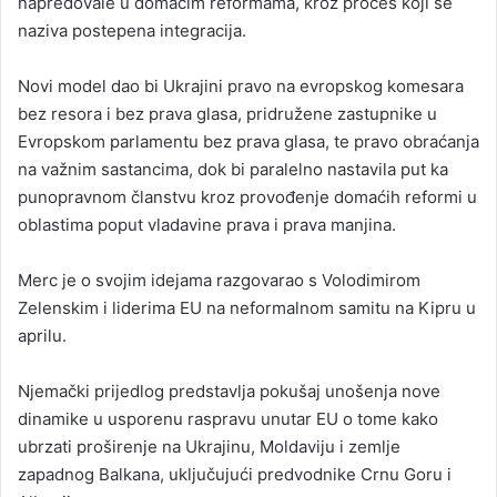
napredovale u domaćim reformama, kroz proces koji se
naziva postepena integracija.
Novi model dao bi Ukrajini pravo na evropskog komesara
bez resora i bez prava glasa, pridružene zastupnike u
Evropskom parlamentu bez prava glasa, te pravo obraćanja
na važnim sastancima, dok bi paralelno nastavila put ka
punopravnom članstvu kroz provođenje domaćih reformi u
oblastima poput vladavine prava i prava manjina.
Merc je o svojim idejama razgovarao s Volodimirom
Zelenskim i liderima EU na neformalnom samitu na Kipru u
aprilu.
Njemački prijedlog predstavlja pokušaj unošenja nove
dinamike u usporenu raspravu unutar EU o tome kako
ubrzati proširenje na Ukrajinu, Moldaviju i zemlje
zapadnog Balkana, uključujući predvodnike Crnu Goru i