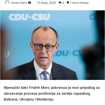
Goran Dakic
S
21 Maja, 2026
0
1 minut čitanja
e
n
d
a
n
e
m
a
i
l
Njemački lider Fridrih Merc pokrenuo je novi prijedlog za
ubrzavanje procesa proširenja za zemlje zapadnog
Balkana, Ukrajinu i Moldaviju.