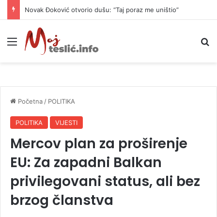
Novak Đoković otvorio dušu: “Taj poraz me uništio”
Meni
P
Početna
/
POLITIKA
POLITIKA
VIJESTI
Mercov plan za proširenje
EU: Za zapadni Balkan
privilegovani status, ali bez
brzog članstva