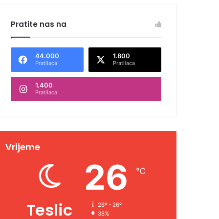
Pratite nas na
44.000
1.800
Pratilaca
Pratilaca
1.400
Pratilaca
Vrijeme
26
℃
Teslic
26º - 26º
38%