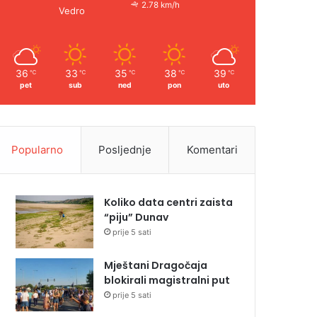
2.78 km/h
Vedro
36
33
35
38
39
℃
℃
℃
℃
℃
pet
sub
ned
pon
uto
Popularno
Posljednje
Komentari
Koliko data centri zaista
“piju” Dunav
prije 5 sati
Mještani Dragočaja
blokirali magistralni put
prije 5 sati