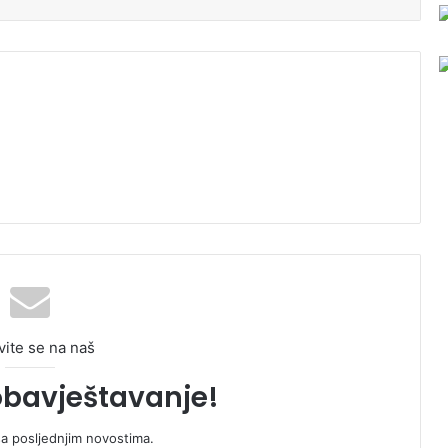
vite se na naš
obavještavanje!
sa posljednjim novostima.