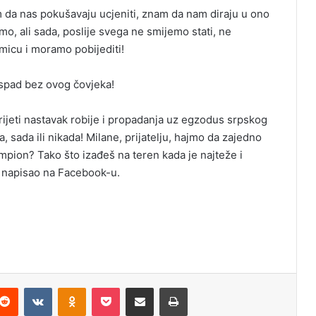
a nas pokušavaju ucjeniti, znam da nam diraju u ono
o, ali sada, poslije svega ne smijemo stati, ne
micu i moramo pobijediti!
aspad bez ovog čovjeka!
jeti nastavak robije i propadanja uz egzodus srpskog
sada ili nikada! Milane, prijatelju, hajmo da zajedno
ampion? Tako što izađeš na teren kada je najteže i
ić napisao na Facebook-u.
Reddit
VKontakte
Odnoklassniki
Pocket
Podijeli putem Emaila
Odštampaj