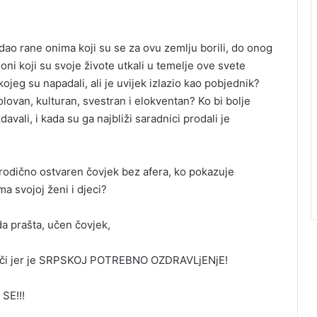
idao rane onima koji su se za ovu zemlju borili, do onog
 oni koji su svoje živote utkali u temelje ove svete
jeg su napadali, ali je uvijek izlazio kao pobjednik?
olovan, kulturan, svestran i elokventan? Ko bi bolje
avali, i kada su ga najbliži saradnici prodali je
orodično ostvaren čovjek bez afera, ko pokazuje
a svojoj ženi i djeci?
da prašta, učen čovjek,
liječi jer je SRPSKOJ POTREBNO OZDRAVLjENjE!
 SE!!!