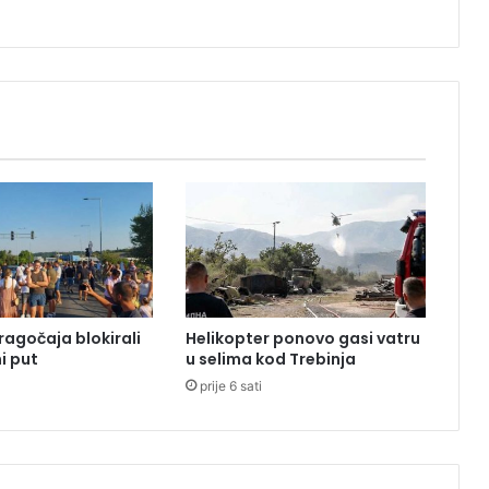
E
v
r
o
p
e
:
K
a
o
n
e
k
a
ragočaja blokirali
Helikopter ponovo gasi vatru
d
i put
u selima kod Trebinja
,
prije 6 sati
S
e
l
t
a