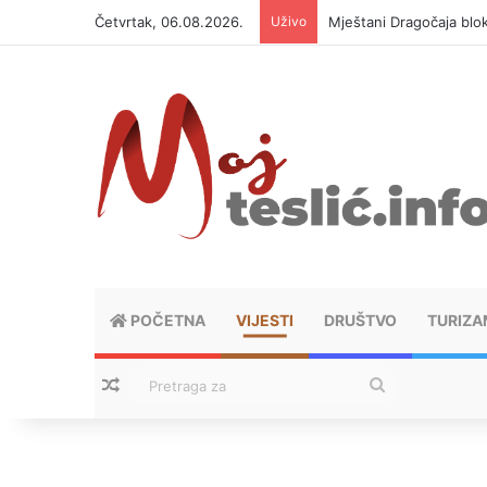
Četvrtak, 06.08.2026.
Uživo
Helikopter ponovo gasi 
POČETNA
VIJESTI
DRUŠTVO
TURIZA
Nasumični tekstovi
Pretraga
za