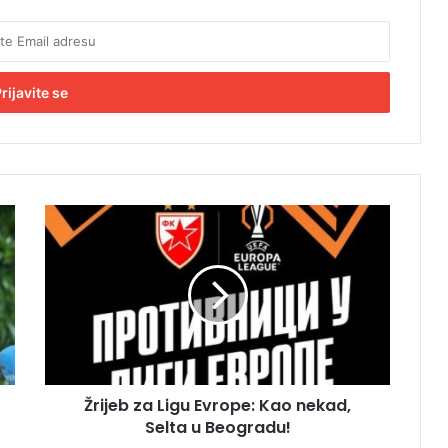
Ž
r
i
j
e
b
z
a
L
Žrijeb za Ligu Evrope: Kao nekad,
i
Selta u Beogradu!
g
u