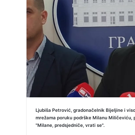
i
l
Ljubiša Petrović, gradonačelnik Bijeljine i v
mrežama poruku podrške Milanu Miličeviću, p
"Milane, predsjedniče, vrati se".