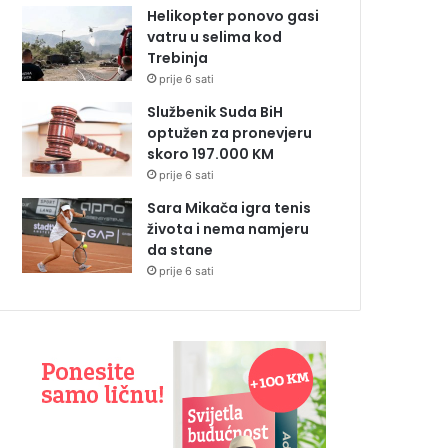
Helikopter ponovo gasi
vatru u selima kod
Trebinja
prije 6 sati
Službenik Suda BiH
optužen za pronevjeru
skoro 197.000 KM
prije 6 sati
Sara Mikača igra tenis
života i nema namjeru
da stane
prije 6 sati