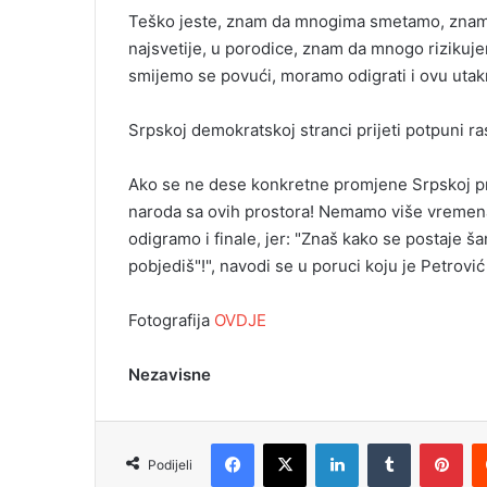
Teško jeste, znam da mnogima smetamo, znam d
najsvetije, u porodice, znam da mnogo rizikujem
smijemo se povući, moramo odigrati i ovu utak
Srpskoj demokratskoj stranci prijeti potpuni r
Ako se ne dese konkretne promjene Srpskoj pri
naroda sa ovih prostora! Nemamo više vremena, 
odigramo i finale, jer: "Znaš kako se postaje š
pobjediš"!", navodi se u poruci koju je Petrov
Fotografija
OVDJE
Nezavisne
Facebook
X
LinkedIn
Tumblr
Pinterest
Podijeli