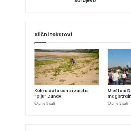
Sarajevo
a
n
e
m
a
Slični tekstovi
n
i
j
e
d
n
o
g
r
Koliko data centri zaista
Mještani D
a
“piju” Dunav
magistraln
z
prije 5 sati
prije 5 sati
l
o
g
a
d