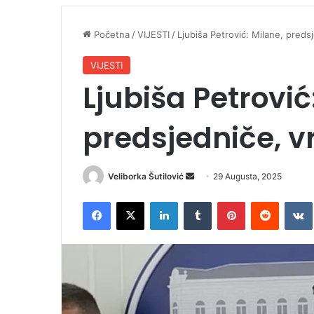
Početna
/
VIJESTI
/
Ljubiša Petrović: Milane, predsj
VIJESTI
Ljubiša Petrović
predsjedniče, vr
Veliborka Šutilović
S
29 Augusta, 2025
e
Facebook
X
LinkedIn
Tumblr
Pinterest
Reddit
VK
n
d
a
n
e
m
a