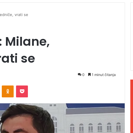
edniče, vrati se
: Milane,
ati se
0
1 minut čitanja
ontakte
Odnoklassniki
Pocket