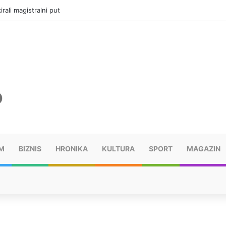
vatru u selima kod Trebinja
M
BIZNIS
HRONIKA
KULTURA
SPORT
MAGAZIN