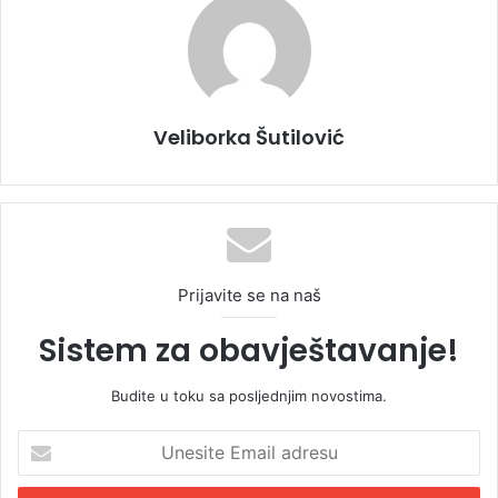
Veliborka Šutilović
Prijavite se na naš
Sistem za obavještavanje!
Budite u toku sa posljednjim novostima.
U
n
e