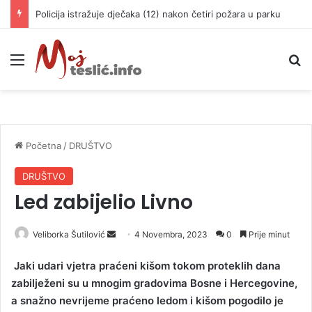
Policija istražuje dječaka (12) nakon četiri požara u parku
Meni
P
Početna
/
DRUŠTVO
DRUŠTVO
Led zabijelio Livno
Veliborka Šutilović
S
4 Novembra, 2023
0
Prije minut
e
Jaki udari vjetra praćeni kišom tokom proteklih dana
n
zabilježeni su u mnogim gradovima Bosne i Hercegovine,
d
a snažno nevrijeme praćeno ledom i kišom pogodilo je
a