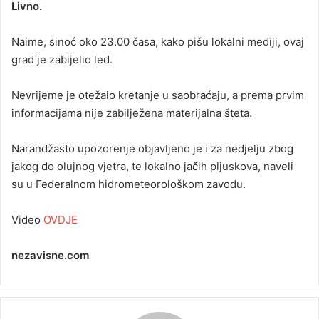
Livno.
n
e
Naime, sinoć oko 23.00 časa, kako pišu lokalni mediji, ovaj
m
a
grad je zabijelio led.
i
l
Nevrijeme je otežalo kretanje u saobraćaju, a prema prvim
informacijama nije zabilježena materijalna šteta.
Narandžasto upozorenje objavljeno je i za nedjelju zbog
jakog do olujnog vjetra, te lokalno jačih pljuskova, naveli
su u Federalnom hidrometeorološkom zavodu.
Video
OVDJE
nezavisne.com