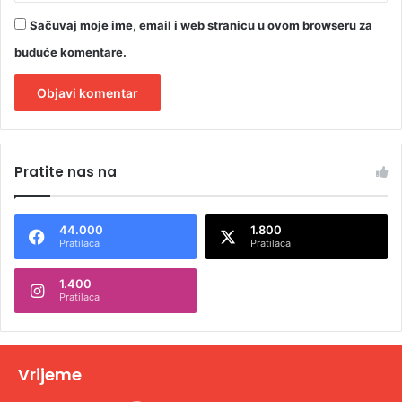
Sačuvaj moje ime, email i web stranicu u ovom browseru za
buduće komentare.
A
l
Pratite nas na
t
e
44.000
1.800
r
Pratilaca
Pratilaca
n
1.400
a
Pratilaca
t
i
v
Vrijeme
e