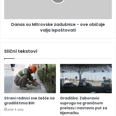
e
s
k
u
i
M
r
i
u
Danas su Mitrovske zadušnice - ove običaje
t
d
valja ispoštovati
r
a
o
n
v
a
s
Slični tekstovi
p
k
a
e
d
z
n
a
e
d
s
u
i
š
n
n
o
i
Strani radnici sve češće na
Gradiška: Zaboravio
v
c
gradilištima BiH
suprugu na graničnom
c
e
prelazu i nastavio put za
prije 4 sata
a
-
Njemačku