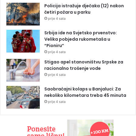
Policija istražuje dječaka (12) nakon
četiri požara u parku
prije 4 sata
Srbija ide na Svjetsko prvenstvo:
Velika pobjeda rukometaša u
“Pioniru”
prije 4 sata
Stigao apel stanovništvu Srpske za
racionalno trošenje vode
prije 4 sata
Saobraćajni kolaps u Banjaluci: Za
nekoliko kilometara treba 45 minuta
prije 4 sata