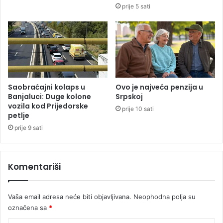
i
o
prije 5 sati
n
v
j
e
e
o
g
b
o
i
v
č
u
a
k
j
Saobraćajni kolaps u
Ovo je najveća penzija u
ć
e
Banjaluci: Duge kolone
Srpskoj
e
vozila kod Prijedorske
v
prije 10 sati
petlje
r
a
k
l
prije 9 sati
u
j
a
i
Komentariši
s
p
o
Vaša email adresa neće biti objavljivana.
Neophodna polja su
š
označena sa
*
t
o