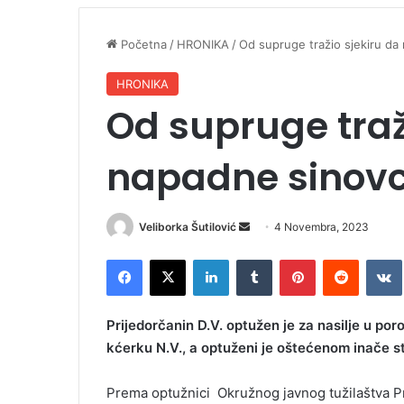
Početna
/
HRONIKA
/
Od supruge tražio sjekiru da
HRONIKA
Od supruge traž
napadne sinovc
Veliborka Šutilović
S
4 Novembra, 2023
e
Facebook
X
LinkedIn
Tumblr
Pinterest
Reddit
VK
n
d
a
Prijedorčanin D.V. optužen je za nasilje u por
n
kćerku N.V., a optuženi je oštećenom inače st
e
m
Prema optužnici Okružnog javnog tužilaštva Prij
a