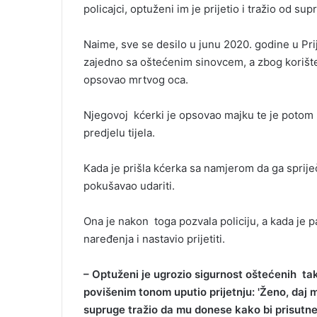
policajci, optuženi im je prijetio i tražio od s
i
l
Naime, sve se desilo u junu 2020. godine u Pri
zajedno sa oštećenim sinovcem, a zbog korišten
opsovao mrtvog oca.
Njegovoj kćerki je opsovao majku te je potom 
predjelu tijela.
Kada je prišla kćerka sa namjerom da ga spriječi
pokušavao udariti.
Ona je nakon toga pozvala policiju, a kada je pa
naređenja i nastavio prijetiti.
– Optuženi je ugrozio sigurnost oštećenih tako
povišenim tonom uputio prijetnju: 'Ženo, daj mi 
supruge tražio da mu donese kako bi prisutne