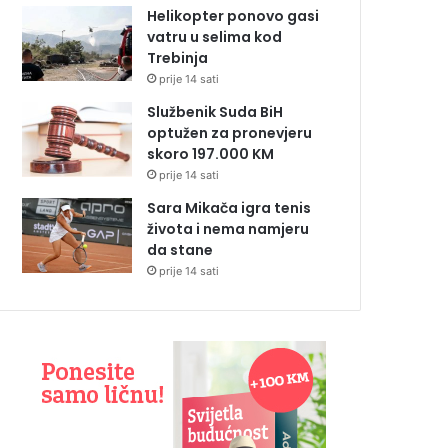
Helikopter ponovo gasi
vatru u selima kod
Trebinja
prije 14 sati
Službenik Suda BiH
optužen za pronevjeru
skoro 197.000 KM
prije 14 sati
Sara Mikača igra tenis
života i nema namjeru
da stane
prije 14 sati