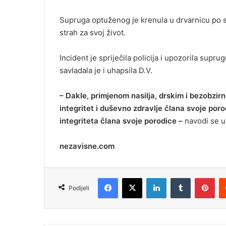
Supruga optuženog je krenula u drvarnicu po sje
strah za svoj život.
Incident je spriječila policija i upozorila supr
savladala je i uhapsila D.V.
– Dakle, primjenom nasilja, drskim i bezobzir
integritet i duševno zdravlje člana svoje por
integriteta člana svoje porodice –
navodi se u
nezavisne.com
Facebook
X
LinkedIn
Tumblr
Pinterest
Podijeli