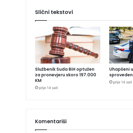
š
k
Slični tekstovi
e
t
r
i
g
o
d
i
n
Službenik Suda BiH optužen
Uhapšeni u
e
za pronevjeru skoro 197.000
sproveden 
z
KM
prije 14 sati
a
prije 14 sati
š
v
e
r
c
d
Komentariši
r
o