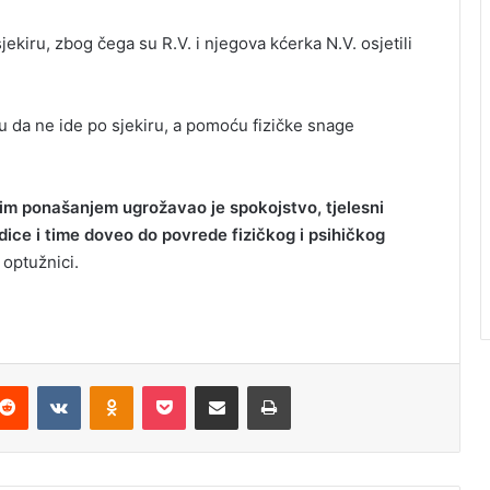
kiru, zbog čega su R.V. i njegova kćerka N.V. osjetili
ugu da ne ide po sjekiru, a pomoću fizičke snage
nim ponašanjem ugrožavao je spokojstvo, tjelesni
odice i time doveo do povrede fizičkog i psihičkog
 optužnici.
Reddit
VKontakte
Odnoklassniki
Pocket
Podijeli putem Emaila
Odštampaj