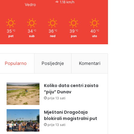
1.18 km/h
Vedro
35
34
36
39
40
℃
℃
℃
℃
℃
pet
sub
ned
pon
uto
Popularno
Posljednje
Komentari
Koliko data centri zaista
“piju” Dunav
prije 13 sati
Mještani Dragočaja
blokirali magistralni put
prije 13 sati