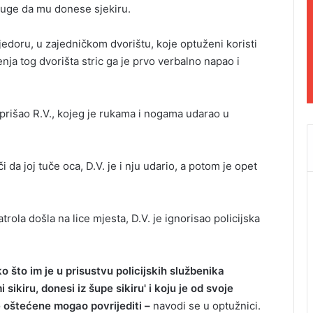
upruge da mu donese sjekiru.
jedoru, u zajedničkom dvorištu, koje optuženi koristi
ja tog dvorišta stric ga je prvo verbalno napao i
prišao R.V., kojeg je rukama i nogama udarao u
 da joj tuče oca, D.V. je i nju udario, a potom je opet
trola došla na lice mjesta, D.V. je ignorisao policijska
 što im je u prisustvu policijskih službenika
sikiru, donesi iz šupe sikiru' i koju je od svoje
 oštećene mogao povrijediti –
navodi se u optužnici.