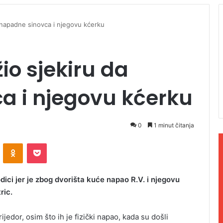
 napadne sinovca i njegovu kćerku
io sjekiru da
a i njegovu kćerku
0
1 minut čitanja
ontakte
Odnoklassniki
Pocket
odici jer je zbog dvorišta kuće napao R.V. i njegovu
ric.
edor, osim što ih je fizički napao, kada su došli