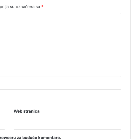
olja su označena sa
*
Web stranica
browseru za buduće komentare.