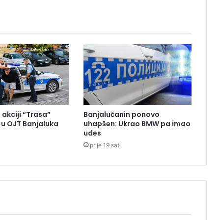
v
n
o
 akciji “Trasa”
Banjalučanin ponovo
u OJT Banjaluka
uhapšen: Ukrao BMW pa imao
udes
prije 19 sati