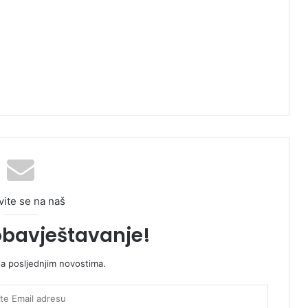
vite se na naš
obavještavanje!
sa posljednjim novostima.