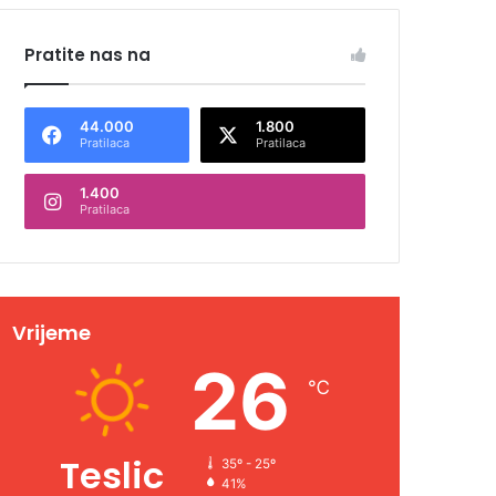
Pratite nas na
44.000
1.800
Pratilaca
Pratilaca
1.400
Pratilaca
Vrijeme
26
℃
Teslic
35º - 25º
41%