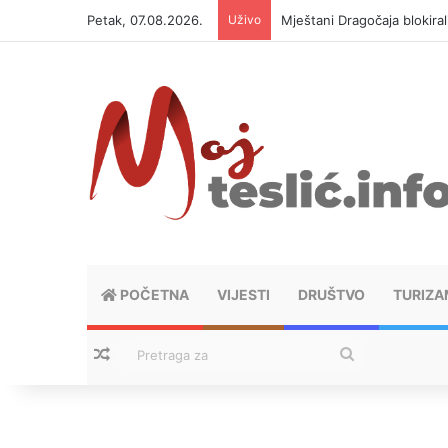
Petak, 07.08.2026.
Uživo
Mještani Dragočaja blokiral
POČETNA
VIJESTI
DRUŠTVO
TURIZA
Nasumični tekstovi
Pretraga
za