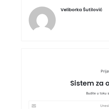
Veliborka Šutilović
Prija
Sistem za 
Budite u toku 
U
n