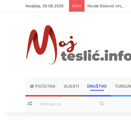
Nedjelja, 09.08.2026.
Uživo
Novak Đoković otvorio d
POČETNA
VIJESTI
DRUŠTVO
TURIZA
Nasumični tekstovi
Pretraga
za