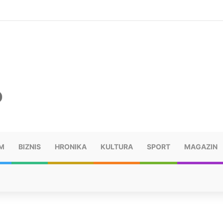
ušu: “Taj poraz me uništio”
M
BIZNIS
HRONIKA
KULTURA
SPORT
MAGAZIN