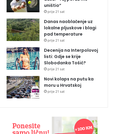
uništio”
prije 21 sat
Danas naoblačenje uz
lokalne pljuskove i blagi
pad temperature
prije 21 sat
Decenija na Interpolovoj
listi: Gdje se krije
Slobodanka Tošić?
prije 21 sat
Novi kolaps na putu ka
moru u Hrvatskoj
prije 21 sat