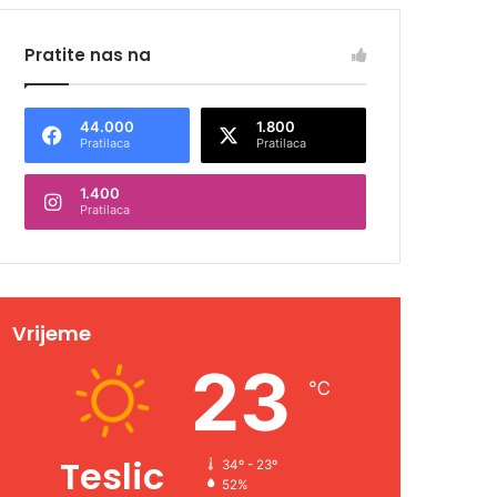
Pratite nas na
44.000
1.800
Pratilaca
Pratilaca
1.400
Pratilaca
Vrijeme
23
℃
Teslic
34º - 23º
52%