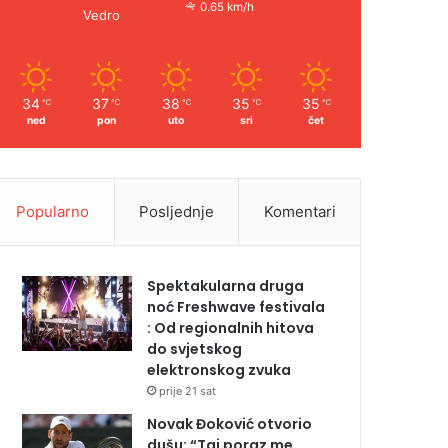
0.65 km/h
Vedro
34
37
38
35
35
℃
℃
℃
℃
℃
ned
pon
uto
sri
čet
Popularno
Posljednje
Komentari
Spektakularna druga
noć Freshwave festivala
: Od regionalnih hitova
do svjetskog
elektronskog zvuka
prije 21 sat
Novak Đoković otvorio
dušu: “Taj poraz me