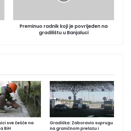
n
u
o
r
Preminuo radnik koji je povrijeđen na
a
gradilištu u Banjaluci
d
n
i
k
k
o
j
i
j
e
p
o
v
r
i
ici sve češće na
Gradiška: Zaboravio suprugu
j
ma BiH
na graničnom prelazu i
e