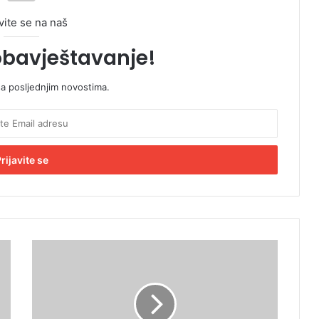
vite se na naš
obavještavanje!
sa posljednjim novostima.
P
r
e
m
i