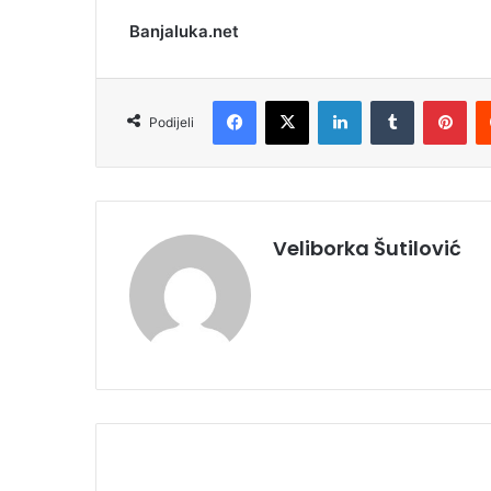
Banjaluka.net
Facebook
X
LinkedIn
Tumblr
Pinterest
Podijeli
Veliborka Šutilović