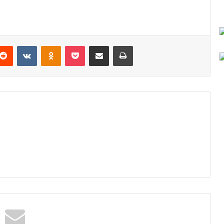
Reddit
VKontakte
Odnoklassniki
Pocket
Podijeli putem Emaila
Odštampaj