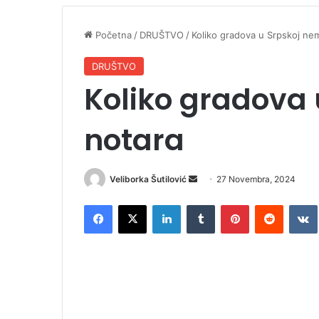
Početna
/
DRUŠTVO
/
Koliko gradova u Srpskoj ne
DRUŠTVO
Koliko gradova
notara
Veliborka Šutilović
S
27 Novembra, 2024
e
Facebook
X
LinkedIn
Tumblr
Pinterest
Reddit
VK
n
d
a
n
e
m
a