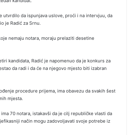
 jedan kandidat.
 utvrdilo da ispunjava uslove, proći i na intervjuu, da
io je Radić za Srnu.
oje nemaju notara, moraju prelaziti desetine
 četiri kandidata, Radić je napomenuo da je konkurs za
estao da radi i da će na njegovo mjesto biti izabran
vođenje procedure prijema, ima obavezu da svakih šest
nih mjesta.
ma 70 notara, istakavši da je cilj republičke vlasti da
jefikasniji način mogu zadovoljavati svoje potrebe iz