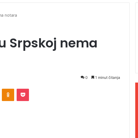
ma notara
 u Srpskoj nema
0
1 minut čitanja
ontakte
Odnoklassniki
Pocket