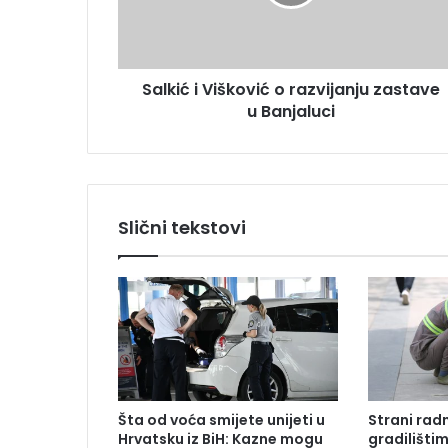
ć
r
i
e
V
s
i
u
Salkić i Višković o razvijanju zastave
š
u Banjaluci
k
o
v
i
ć
o
Slični tekstovi
r
a
z
v
i
j
a
n
j
Šta od voća smijete unijeti u
Strani radn
u
Hrvatsku iz BiH: Kazne mogu
gradilišti
z