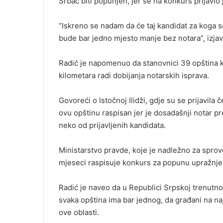
Srbac biti popunjen, jer se na konkurs prijavio
“Iskreno se nadam da će taj kandidat za koga se
bude bar jedno mjesto manje bez notara”, izjav
Radić je napomenuo da stanovnici 39 opština k
kilometara radi dobijanja notarskih isprava.
Govoreći o Istočnoj Ilidži, gdje su se prijavila
ovu opštinu raspisan jer je dosadašnji notar pr
neko od prijavljenih kandidata.
Ministarstvo pravde, koje je nadležno za spro
mjeseci raspisuje konkurs za popunu upražnje
Radić je naveo da u Republici Srpskoj trenutno i
svaka opština ima bar jednog, da građani na na
ove oblasti.