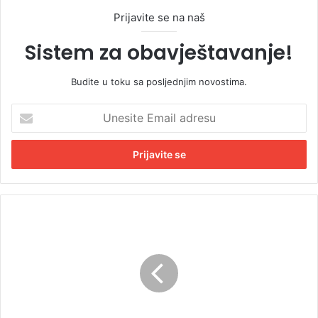
Prijavite se na naš
Sistem za obavještavanje!
Budite u toku sa posljednjim novostima.
U
n
e
s
i
t
e
E
V
m
r
a
e
i
l
l
i
a
n
d
a