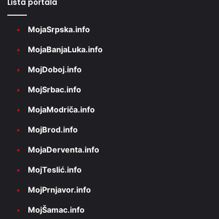
Lista portala
MojaSrpska.info
MojaBanjaLuka.info
MojDoboj.info
MojSrbac.info
MojaModriča.info
MojBrod.info
MojaDerventa.info
MojTeslić.info
MojPrnjavor.info
MojŠamac.info