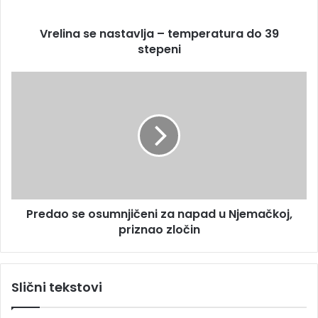
r
s
e
e
s
Vrelina se nastavlja – temperatura do 39
n
u
stepeni
a
s
t
P
a
r
v
e
l
d
j
a
a
o
–
s
t
e
e
o
m
Predao se osumnjičeni za napad u Njemačkoj,
s
p
priznao zločin
u
e
m
r
n
a
j
Slični tekstovi
t
i
u
č
r
e