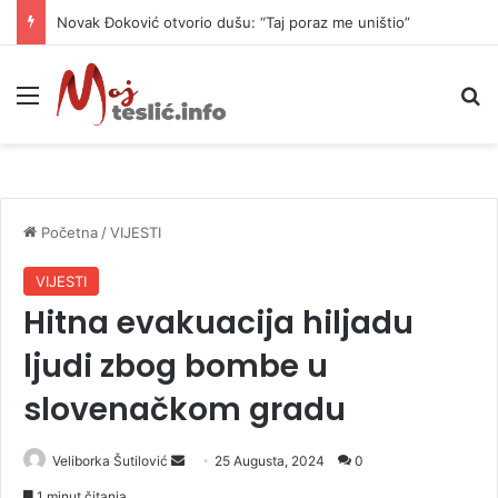
Novak Đoković otvorio dušu: “Taj poraz me uništio”
Meni
P
Početna
/
VIJESTI
VIJESTI
Hitna evakuacija hiljadu
ljudi zbog bombe u
slovenačkom gradu
Veliborka Šutilović
S
25 Augusta, 2024
0
e
1 minut čitanja