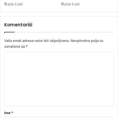
r
prije 5 sati
prije 5 sati
i
z
n
Komentariši
a
o
z
Vaša email adresa neće biti objavljivana.
Neophodna polja su
l
označena sa
*
o
č
K
i
o
n
m
e
n
t
a
r
Ime
*