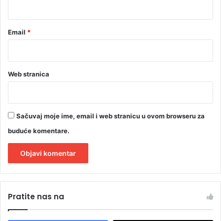
*
Email
*
Web stranica
Sačuvaj moje ime, email i web stranicu u ovom browseru za
buduće komentare.
A
l
Pratite nas na
t
e