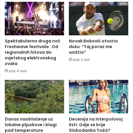
a
n
d
i
o
z
3
a
9
n
s
a
Spektakularna druga noć
Novak Đoković otvorio
t
p
Freshwave festivala : Od
dušu: “Taj poraz me
e
a
regionalnih hitova do
uništio”
p
d
svjetskog elektronskog
prije 5 sati
e
u
zvuka
n
N
prije 4 sata
i
j
e
m
a
č
k
o
j
Danas naoblačenje uz
Decenija na Interpolovoj
lokalne pljuskove i blagi
listi: Gdje se krije
,
pad temperature
Slobodanka Tošić?
p