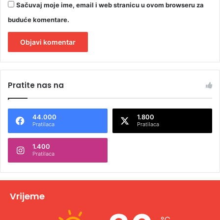
Sačuvaj moje ime, email i web stranicu u ovom browseru za
buduće komentare.
A
l
Pratite nas na
t
e
44.000
1.800
r
Pratilaca
Pratilaca
n
1.400
a
Pratilaca
t
i
v
Vrijeme
e