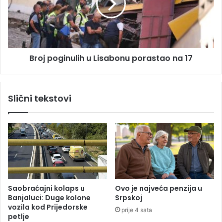
o
p
r
o
a
g
n
i
r
n
e
Broj poginulih u Lisabonu porastao na 17
u
f
l
e
i
r
h
Slični tekstovi
e
u
n
L
d
i
u
s
m
a
u
b
R
o
e
n
p
u
Saobraćajni kolaps u
Ovo je najveća penzija u
u
p
Banjaluci: Duge kolone
Srpskoj
b
o
vozila kod Prijedorske
prije 4 sata
l
r
petlje