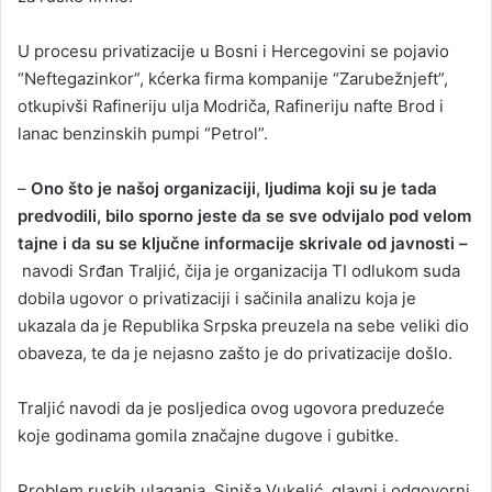
U procesu privatizacije u Bosni i Hercegovini se pojavio
“Neftegazinkor”, kćerka firma kompanije “Zarubežnjeft”,
otkupivši Rafineriju ulja Modriča, Rafineriju nafte Brod i
lanac benzinskih pumpi “Petrol”.
–
Ono što je našoj organizaciji, ljudima koji su je tada
predvodili, bilo sporno jeste da se sve odvijalo pod velom
tajne i da su se ključne informacije skrivale od javnosti –
navodi Srđan Traljić, čija je organizacija TI odlukom suda
dobila ugovor o privatizaciji i sačinila analizu koja je
ukazala da je Republika Srpska preuzela na sebe veliki dio
obaveza, te da je nejasno zašto je do privatizacije došlo.
Traljić navodi da je posljedica ovog ugovora preduzeće
koje godinama gomila značajne dugove i gubitke.
Problem ruskih ulaganja, Siniša Vukelić, glavni i odgovorni