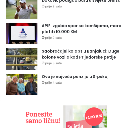
Đoković podigao buru u svijetu tenisa
prije 2 sata
APIF izgubio spor sa komšijama, mora
platiti 10.000 KM
prije 2 sata
Saobraćajni kolaps u Banjaluci: Duge
kolone vozila kod Prijedorske petlje
prije 3 sata
Ovo je najveća penzija u Srpskoj
prije 4 sata