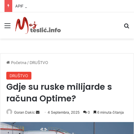
APIF izgubio spor sa komšijama, mora platiti 10.000 KM
Meni
P
Početna
/
DRUŠTVO
DRUŠTVO
Gdje su ruske milijarde s
računa Optime?
Goran Dakic
S
4 Septembra, 2025
0
6 minuta čitanja
e
n
d