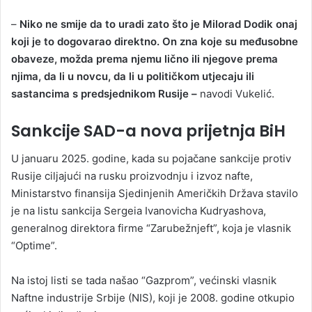
–
Niko ne smije da to uradi zato što je Milorad Dodik onaj
koji je to dogovarao direktno. On zna koje su međusobne
obaveze, možda prema njemu lično ili njegove prema
njima, da li u novcu, da li u političkom utjecaju ili
sastancima s predsjednikom Rusije –
navodi Vukelić.
Sankcije SAD-a nova prijetnja BiH
U januaru 2025. godine, kada su pojačane sankcije protiv
Rusije ciljajući na rusku proizvodnju i izvoz nafte,
Ministarstvo finansija Sjedinjenih Američkih Država stavilo
je na listu sankcija Sergeia Ivanovicha Kudryashova,
generalnog direktora firme “Zarubežnjeft”, koja je vlasnik
“Optime”.
Na istoj listi se tada našao “Gazprom”, većinski vlasnik
Naftne industrije Srbije (NIS), koji je 2008. godine otkupio