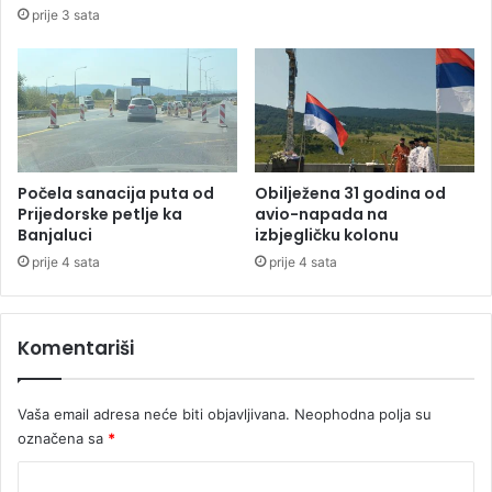
i
a
prije 3 sata
c
s
i
t
S
a
r
o
p
n
s
a
k
1
o
7
Počela sanacija puta od
Obilježena 31 godina od
j
Prijedorske petlje ka
avio-napada na
Banjaluci
izbjegličku kolonu
,
a
prije 4 sata
prije 4 sata
l
i
j
Komentariši
e
s
t
Vaša email adresa neće biti objavljivana.
Neophodna polja su
e
označena sa
*
p
i
K
t