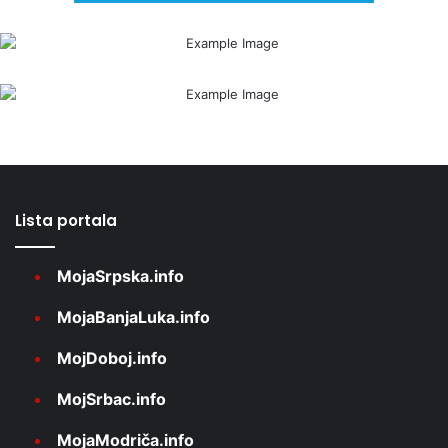
Lista portala
MojaSrpska.info
MojaBanjaLuka.info
MojDoboj.info
MojSrbac.info
MojaModriča.info