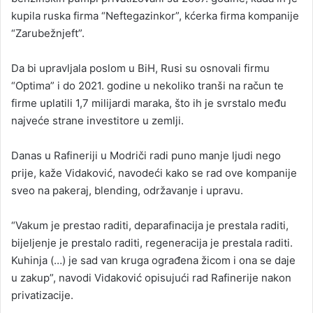
kupila ruska firma “Neftegazinkor”, kćerka firma kompanije
“Zarubežnjeft”.
Da bi upravljala poslom u BiH, Rusi su osnovali firmu
“Optima” i do 2021. godine u nekoliko tranši na račun te
firme uplatili 1,7 milijardi maraka, što ih je svrstalo među
najveće strane investitore u zemlji.
Danas u Rafineriji u Modriči radi puno manje ljudi nego
prije, kaže Vidaković, navodeći kako se rad ove kompanije
sveo na pakeraj, blending, održavanje i upravu.
“Vakum je prestao raditi, deparafinacija je prestala raditi,
bijeljenje je prestalo raditi, regeneracija je prestala raditi.
Kuhinja (…) je sad van kruga ograđena žicom i ona se daje
u zakup”, navodi Vidaković opisujući rad Rafinerije nakon
privatizacije.