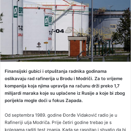
a
n
e
m
a
i
l
Finansijski gubici i otpuštanja radnika godinama
oslikavaju rad rafinerija u Brodu i Modriči. Za to vrijeme
kompanija koja njima upravlja na računu drži preko 1,7
milijardi maraka koje su uplaćene iz Rusije a koje bi zbog
porijekla mogle doći u fokus Zapada.
Od septembra 1989. godine Đorđe Vidaković radio je u
Rafineriji ulja Modriča. Prije četiri godine trebao je s
kolegama raditi test znanja. Kada se raspitao i shvatio da bi