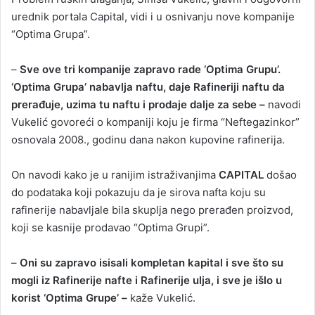
urednik portala Capital, vidi i u osnivanju nove kompanije
“Optima Grupa”.
–
Sve ove tri kompanije zapravo rade ‘Optima Grupu’.
‘Optima Grupa’ nabavlja naftu, daje Rafineriji naftu da
prerađuje, uzima tu naftu i prodaje dalje za sebe –
navodi
Vukelić govoreći o kompaniji koju je firma “Neftegazinkor”
osnovala 2008., godinu dana nakon kupovine rafinerija.
On navodi kako je u ranijim istraživanjima
CAPITAL
došao
do podataka koji pokazuju da je sirova nafta koju su
rafinerije nabavljale bila skuplja nego prerađen proizvod,
koji se kasnije prodavao “Optima Grupi”.
–
Oni su zapravo isisali kompletan kapital i sve što su
mogli iz Rafinerije nafte i Rafinerije ulja, i sve je išlo u
korist ‘Optima Grupe’ –
kaže Vukelić.