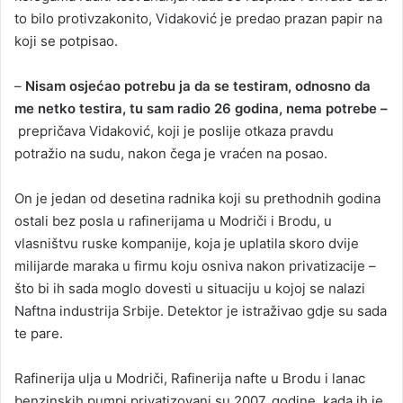
to bilo protivzakonito, Vidaković je predao prazan papir na
koji se potpisao.
–
Nisam osjećao potrebu ja da se testiram, odnosno da
me netko testira, tu sam radio 26 godina, nema potrebe –
prepričava Vidaković, koji je poslije otkaza pravdu
potražio na sudu, nakon čega je vraćen na posao.
On je jedan od desetina radnika koji su prethodnih godina
ostali bez posla u rafinerijama u Modriči i Brodu, u
vlasništvu ruske kompanije, koja je uplatila skoro dvije
milijarde maraka u firmu koju osniva nakon privatizacije –
što bi ih sada moglo dovesti u situaciju u kojoj se nalazi
Naftna industrija Srbije. Detektor je istraživao gdje su sada
te pare.
Rafinerija ulja u Modriči, Rafinerija nafte u Brodu i lanac
benzinskih pumpi privatizovani su 2007. godine, kada ih je