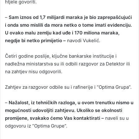
htjele govoriti.
–
Sam iznos od 1,7 milijardi maraka je bio zaprepašćujući
i onda smo mislili da mora netko o tome imati evidenciju.
U ovako malu zemlju kad uđe i 170 miliona maraka,
negdje bi netko primijetio –
navodi Vukelić.
Četiri godine poslije, ključne bankarske institucije i
nadležna ministarstva su ili odbili razgovor za Detektor ili
na zahtjev nisu odgovorili.
Zahtjev za razgovor odbile su i rafinerije i “Optima Grupa”.
–
Nažalost, iz tehničkih razloga, u ovom trenutku nismo u
mogućnosti udovoljiti zahtjevu.
Ukoliko se okolnosti
promijene, svakako ćemo Vas kontaktirati –
naveli su u
odgovoru iz “Optima Grupe”.