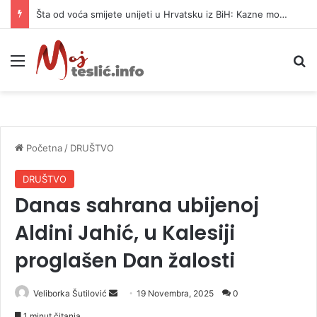
Šta od voća smijete unijeti u Hrvatsku iz BiH: Kazne mogu dostići 13.260 evra
Meni
P
Početna
/
DRUŠTVO
DRUŠTVO
Danas sahrana ubijenoj
Aldini Jahić, u Kalesiji
proglašen Dan žalosti
Veliborka Šutilović
S
19 Novembra, 2025
0
e
1 minut čitanja