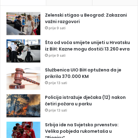
Zelenski stigao u Beograd: Zakazani
važni razgovori
prije 9 sati
Šta od voća smijete unijeti u Hrvatsku
iz BiH: Kazne mogu dostići 13.260 evra
prije 9 sati
Službenica UIO BiH optužena da je
prikrila 370.000 KM
prije 13 sati
Policija istražuje dječaka (12) nakon
četiri požara u parku
prije 13 sati
Srbija ide na Svjetsko prvenstvo:
Velika pobjeda rukometaša u
“Pioniru”