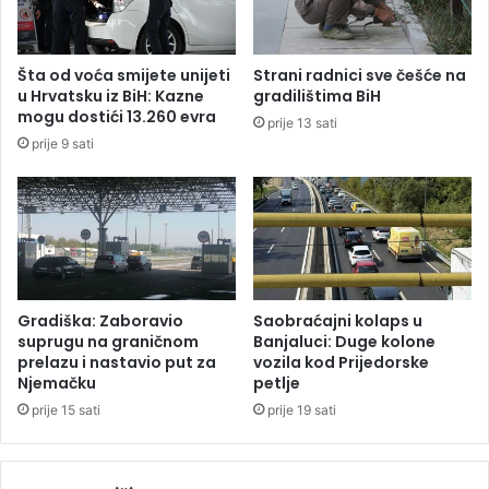
D
g
r
e
u
n
Šta od voća smijete unijeti
Strani radnici sve češće na
g
”
u Hrvatsku iz BiH: Kazne
gradilištima BiH
o
z
mogu dostići 13.260 evra
prije 13 sati
g
a
prije 9 sati
s
u
v
b
j
r
e
z
t
a
s
n
k
j
o
e
Gradiška: Zaboravio
Saobraćajni kolaps u
g
k
suprugu na graničnom
Banjaluci: Duge kolone
r
r
prelazu i nastavio put za
vozila kod Prijedorske
a
Njemačku
petlje
e
t
t
prije 15 sati
prije 19 sati
a
a
u
n
M
j