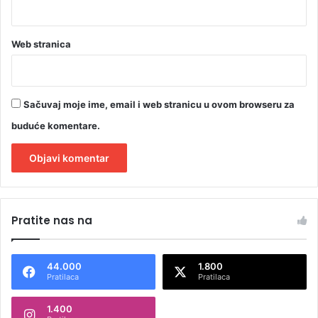
Web stranica
Sačuvaj moje ime, email i web stranicu u ovom browseru za
buduće komentare.
A
l
Pratite nas na
t
e
44.000
1.800
r
Pratilaca
Pratilaca
n
1.400
a