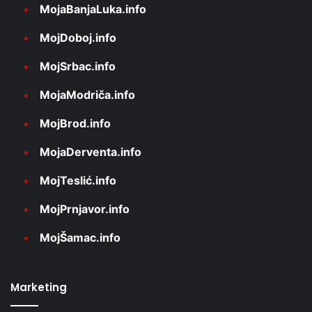
MojaBanjaLuka.info
MojDoboj.info
MojSrbac.info
MojaModriča.info
MojBrod.info
MojaDerventa.info
MojTeslić.info
MojPrnjavor.info
MojŠamac.info
Marketing