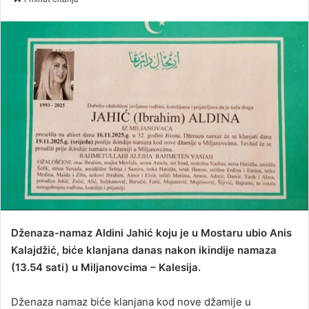
n
d
a
n
e
m
a
i
l
Dženaza-namaz Aldini Jahić koju je u Mostaru ubio Anis
Kalajdžić, biće klanjana danas nakon ikindije namaza
(13.54 sati) u Miljanovcima – Kalesija.
Dženaza namaz biće klanjana kod nove džamije u