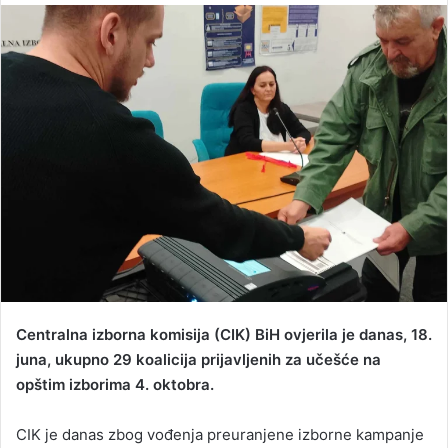
n
d
a
n
e
m
a
i
l
Centralna izborna komisija (CIK) BiH ovjerila je danas, 18.
juna, ukupno 29 koalicija prijavljenih za učešće na
opštim izborima 4. oktobra.
CIK je danas zbog vođenja preuranjene izborne kampanje