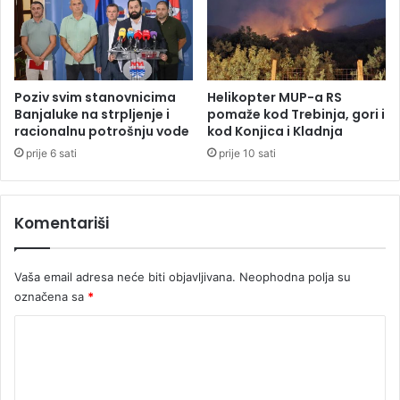
z
i
a
z
k
S
o
a
n
h
Poziv svim stanovnicima
Helikopter MUP-a RS
c
a
Banjaluke na strpljenje i
pomaže kod Trebinja, gori i
e
r
racionalnu potrošnju vode
kod Konjica i Kladnja
s
e
prije 6 sati
prije 10 sati
i
z
j
a
e
h
Komentariši
R
v
S
a
t
Vaša email adresa neće biti objavljivana.
Neophodna polja su
a
označena sa
*
j
u
K
E
v
o
r
m
o