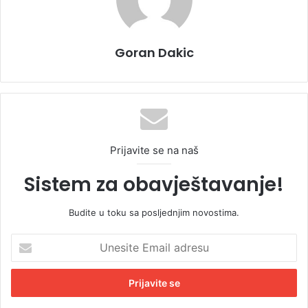
Goran Dakic
Prijavite se na naš
Sistem za obavještavanje!
Budite u toku sa posljednjim novostima.
U
n
e
s
i