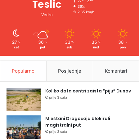
Teslic
27º - 27º
36%
2.65 km/h
Vedro
27
36
33
35
38
℃
℃
℃
℃
℃
čet
pet
sub
ned
pon
Popularno
Posljednje
Komentari
Koliko data centri zaista “piju” Dunav
prije 3 sata
Mještani Dragočaja blokirali
magistralni put
prije 3 sata