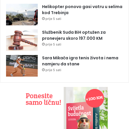
Helikopter ponovo gasi vatru u selima
kod Trebinja
prije 5 sati
Službenik Suda BiH optužen za
pronevjeru skoro 197.000 KM
prije 5 sati
Sara Mikača igra tenis života i nema
namjeru da stane
prije 5 sati