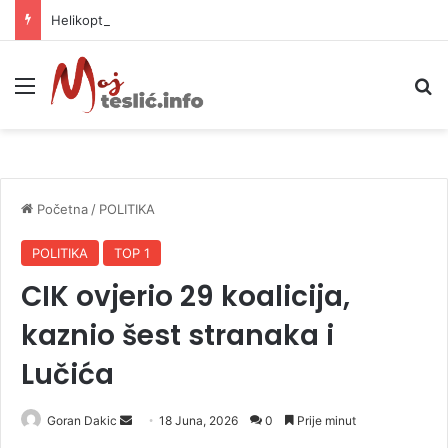
Helikopter ponovo gasi vatru u selima kod Trebinja
Meni
P
Početna
/
POLITIKA
POLITIKA
TOP 1
CIK ovjerio 29 koalicija,
kaznio šest stranaka i
Lučića
Goran Dakic
S
18 Juna, 2026
0
Prije minut
e