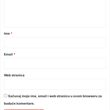
e
p
u
n
i
t
B
a
a
l
r
Ime
*
k
a
*
n
Email
*
Web stranica
Sačuvaj moje ime, email i web stranicu u ovom browseru za
buduće komentare.