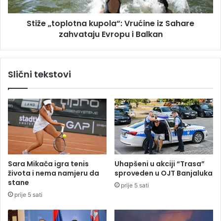
i
o
d
p
a
Stiže „toplotna kupola“: Vrućine iz Sahare
l
t
zahvataju Evropu i Balkan
o
a
t
z
n
a
a
Slični tekstovi
č
k
l
u
a
p
n
o
o
l
v
a
e
“
K
:
o
V
Sara Mikača igra tenis
Uhapšeni u akciji “Trasa”
m
r
života i nema namjeru da
sproveden u OJT Banjaluka
i
u
stane
prije 5 sati
s
ć
prije 5 sati
i
i
j
n
e
e