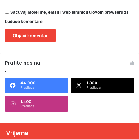
Sačuvaj moje ime, email i web stranicu u ovom browseru za
buduće komentare.
A
l
Pratite nas na
t
e
44.000
1.800
r
Pratilaca
Pratilaca
n
1.400
a
Pratilaca
t
i
v
Vrijeme