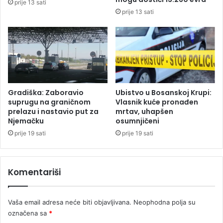
prije 13 sati
h
a
prije 13 sati
e
r
l
a
i
j
k
e
o
v
p
u
t
:
e
T
Gradiška: Zaboravio
Ubistvo u Bosanskoj Krupi:
r
r
suprugu na graničnom
Vlasnik kuće pronađen
o
i
prelazu i nastavio put za
mrtav, uhapšen
m
Njemačku
osumnjičeni
o
n
s
prije 19 sati
prije 19 sati
a
o
V
b
M
e
Komentariši
A
z
a
d
Vaša email adresa neće biti objavljivana.
Neophodna polja su
l
označena sa
*
a