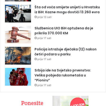
Šta od voća smijete unijeti u Hrvatsku
iz BiH: Kazne mogu dostići 13.260 evra
prije 13 sati
Službenica UIO BiH optužena da je
prikrila 370.000 KM
prije 17 sati
Policija istražuje dječaka (12) nakon
četiri požara u parku
prije 17 sati
Srbija ide na Svjetsko prvenstvo:
Velika pobjeda rukometaša u
“Pioniru”
prije 17 sati