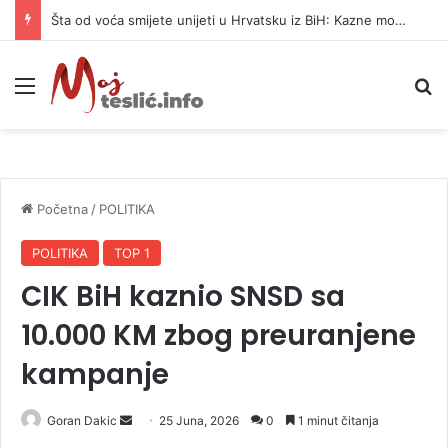
Šta od voća smijete unijeti u Hrvatsku iz BiH: Kazne mogu dostići 13.260 evra
Meni
P
Početna
/
POLITIKA
POLITIKA
TOP 1
CIK BiH kaznio SNSD sa
10.000 KM zbog preuranjene
kampanje
Goran Dakic
S
25 Juna, 2026
0
1 minut čitanja
e