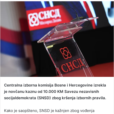
n
d
a
n
e
m
a
i
l
Centralna izborna komisija Bosne i Hercegovine izrekla
je novčanu kaznu od 10.000 KM Savezu nezavisnih
socijaldemokrata (SNSD) zbog kršenja izbornih pravila.
Kako je saopšteno, SNSD je kažnjen zbog vođenja