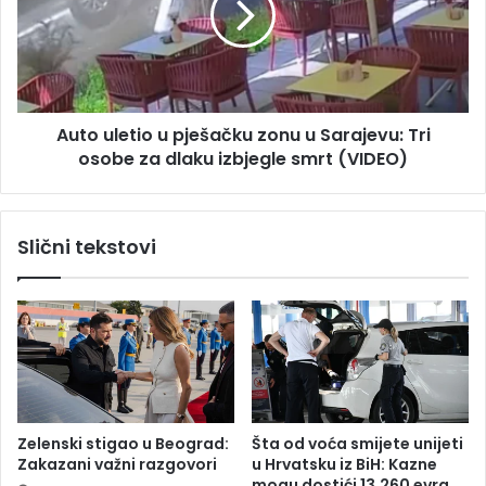
u
u
k
l
e
e
h
t
i
i
t
Auto uletio u pješačku zonu u Sarajevu: Tri
o
n
osobe za dlaku izbjegle smrt (VIDEO)
u
o
p
t
j
r
e
Slični tekstovi
a
š
n
a
s
č
p
k
o
u
r
z
t
o
o
n
v
u
Zelenski stigao u Beograd:
Šta od voća smijete unijeti
a
u
Zakazani važni razgovori
u Hrvatsku iz BiH: Kazne
n
S
mogu dostići 13.260 evra