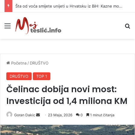
Šta od voća smijete unijeti u Hrvatsku iz BiH: Kazne mogu dostići 13.260 evra
Meni
P
Početna
/
DRUŠTVO
DRUŠTVO
TOP 1
Čelinac dobija novi most:
Investicija od 1,4 miliona KM
Goran Dakic
S
23 Maja, 2026
0
1 minut čitanja
e
n