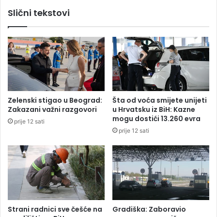
d
o
Slični tekstovi
i
l
j
o
e
n
u
e
S
t
r
e
b
r
i
e
j
t
Zelenski stigao u Beograd:
Šta od voća smijete unijeti
i
n
Zakazani važni razgovori
u Hrvatsku iz BiH: Kazne
u
i
mogu dostići 13.260 evra
prije 12 sati
k
h
prije 12 sati
o
v
j
o
o
z
j
i
s
l
u
a
p
n
o
a
Strani radnici sve češće na
Gradiška: Zaboravio
g
n