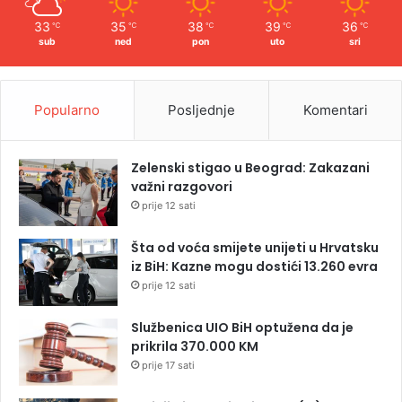
33
35
38
39
36
℃
℃
℃
℃
℃
sub
ned
pon
uto
sri
Popularno
Posljednje
Komentari
Zelenski stigao u Beograd: Zakazani
važni razgovori
prije 12 sati
Šta od voća smijete unijeti u Hrvatsku
iz BiH: Kazne mogu dostići 13.260 evra
prije 12 sati
Službenica UIO BiH optužena da je
prikrila 370.000 KM
prije 17 sati