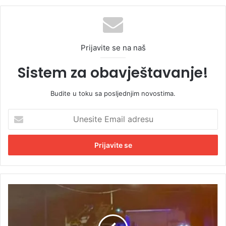
Prijavite se na naš
Sistem za obavještavanje!
Budite u toku sa posljednjim novostima.
U
n
e
s
i
t
e
E
S
m
v
a
j
i
e