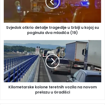
l
d
a
o
d
k
r
o
e
t
s
Svjedok otkrio detalje tragedije u Srbiji u kojoj su
k
u
poginula dva mladića (19)
r
i
o
K
d
i
e
l
t
o
a
m
l
e
j
t
e
a
t
r
r
Kilometarske kolone teretnih vozila na novom
s
a
prelazu u Gradišci
k
g
e
e
k