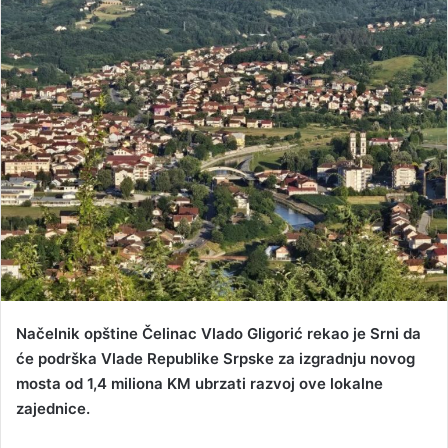
d
a
n
e
m
a
i
l
Načelnik opštine Čelinac Vlado Gligorić rekao je Srni da
će podrška Vlade Republike Srpske za izgradnju novog
mosta od 1,4 miliona KM ubrzati razvoj ove lokalne
zajednice.