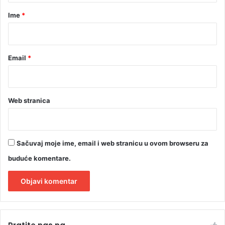
r
Ime
*
*
Email
*
Web stranica
Sačuvaj moje ime, email i web stranicu u ovom browseru za
buduće komentare.
A
l