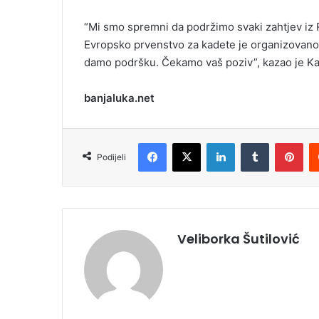
“Mi smo spremni da podržimo svaki zahtjev iz 
Еvropsko prvenstvo za kadete je organizovan
damo podršku. Čekamo vaš poziv”, kazao je Ka
banjaluka.net
Facebook
X
LinkedIn
Tumblr
Pinterest
Podijeli
Veliborka Šutilović