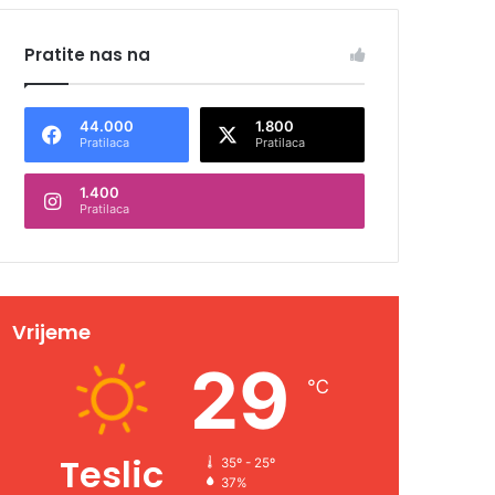
Pratite nas na
44.000
1.800
Pratilaca
Pratilaca
1.400
Pratilaca
Vrijeme
29
℃
Teslic
35º - 25º
37%