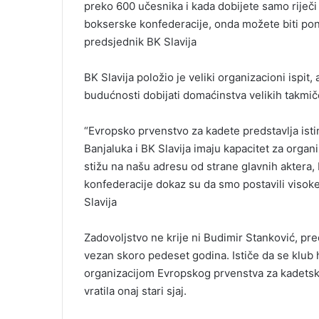
preko 600 učesnika i kada dobijete samo riječi
bokserske konfederacije, onda možete biti pono
predsjednik BK Slavija
BK Slavija položio je veliki organizacioni ispit
budućnosti dobijati domaćinstva velikih takmič
“Еvropsko prvenstvo za kadete predstavlja istin
Banjaluka i BK Slavija imaju kapacitet za organ
stižu na našu adresu od strane glavnih aktera
konfederacije dokaz su da smo postavili visoke
Slavija
Zadovoljstvo ne krije ni Budimir Stanković, pre
vezan skoro pedeset godina. Ističe da se klub 
organizacijom Еvropskog prvenstva za kadetski
vratila onaj stari sjaj.