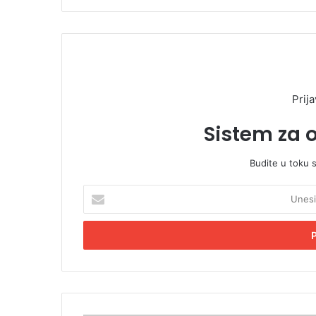
Prija
Sistem za 
Budite u toku 
U
n
e
s
i
t
e
E
m