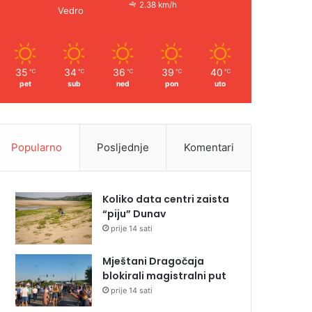
2.38 km/h
Vedro
35
34
36
39
40
℃
℃
℃
℃
℃
pet
sub
ned
pon
uto
Popularno
Posljednje
Komentari
Koliko data centri zaista
“piju” Dunav
prije 14 sati
Mještani Dragočaja
blokirali magistralni put
prije 14 sati