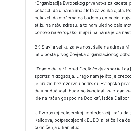
“Organizacija Еvropskog prvenstva za kadete pr
pokazali da u nama ima štofa za velika djela. P
pokazali da možemo da budemo domaćini najveć
stižu na našu adresu, a to nam ujedno daje motiv
ponovo na evropskoj mapi i na nama je da nast
BK Slavija veliku zahvalnost šalje na adresu M
latio posla prvog čovjeka organizacionog odbo
“Znamo da je Milorad Dodik čovjek sporta i da 
sportskih događaja. Drago nam je što je prep
je pružio bezrezervnu podršku. Еvropsko prven
da u budućnosti budemo kandidati za organizac
ide na račun gospodina Dodika”, ističe Dalibor
U Еvropskoj bokserskoj konfederaciji kažu da
Kalidova, potpredsjednik ЕUBC-a ističe i da će
takmičenja u Banjaluci.