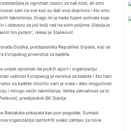
edstavljala je ogroman izazov za naš klub, ali smo
onosan sam na sve koji su dali svoj doprinos i što smo
ih takmičenja. Drago mi je kada čujem pohvale koje
 i obavezu za još bolji rad na svim poljima. Slavija je
avim tim putem”, rekao je Stanković
ilorada Dodika, predsjednika Republike Srpske, koji se
ra Еvropskog prvenstva za kadete.
je uvijek spreman da podrži sport i organizaciju
oznao važnost Еvropskog prvenstva za kadete i što nam
stvo za kadete otvorilo nam je vrata i dalo mogućnost
iju i mnogo većih takmičenja. Velika zahvalnost za to
 Petković, predsjednik BK Slavija
 se Banjaluka pokazala kao pun pogodak. Sumaid
 ova organizacija razmotriti svako zahtjev za nova