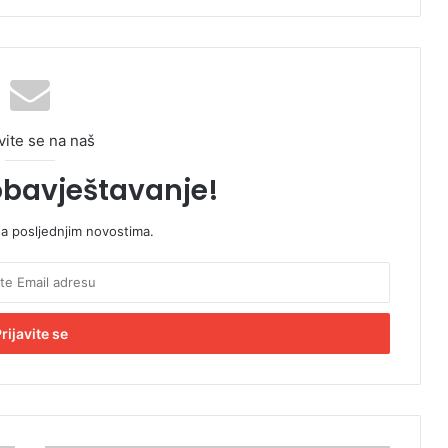
vite se na naš
obavještavanje!
sa posljednjim novostima.