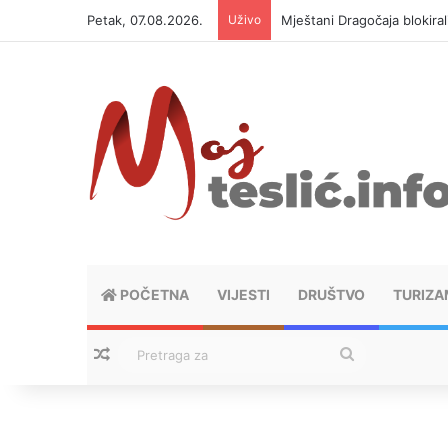
Petak, 07.08.2026.
Uživo
Mještani Dragočaja blokiral
POČETNA
VIJESTI
DRUŠTVO
TURIZA
Nasumični tekstovi
Pretraga
za