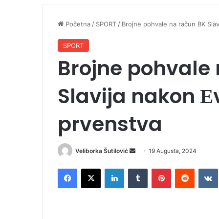
Početna
/
SPORT
/
Brojne pohvale na račun BK Sla
SPORT
Brojne pohvale
Slavija nakon 
prvenstva
Veliborka Šutilović
S
19 Augusta, 2024
e
Facebook
X
LinkedIn
Tumblr
Pinterest
Reddit
VK
n
d
a
n