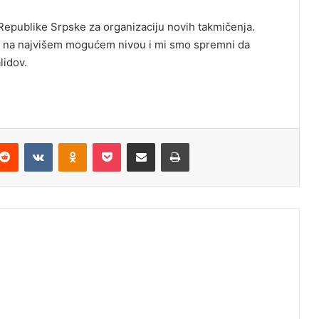
Republike Srpske za organizaciju novih takmičenja.
o na najvišem mogućem nivou i mi smo spremni da
lidov.
Reddit
VKontakte
Odnoklassniki
Pocket
Podijeli putem Emaila
Odštampaj