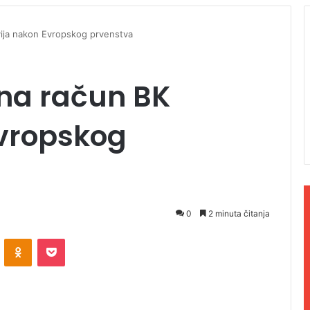
vija nakon Еvropskog prvenstva
 na račun BK
Еvropskog
0
2 minuta čitanja
ontakte
Odnoklassniki
Pocket