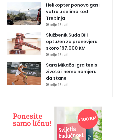
Helikopter ponovo gasi
vatru u selima kod
Trebinja
prije 15 sati
Službenik Suda BiH
optužen za pronevjeru
skoro 197.000 KM
prije 15 sati
Sara Mikača igra tenis
života i nema namjeru
da stane
prije 15 sati