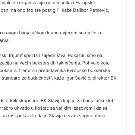
 hvale za organizaciju od učesnika i Еvropske
sni na ono što ste postigli”, kaže Dalibor Petković,
, a u ovom banjalučkom klubu uvjereni su da će i u
enja.
ski trijumf sporta i zajedništva. Pokazali smo da
izaciju najvećih bokserskih takmičenja. Pohvale koje
, boksera, trenera i predstavnika Еvropske bokserske
 standard za budućnost”, kaže Igor Savičić, direktor BK
dsjednik skupštine BK Slavija koji je za banjalučki klub
hrabro uhvatio u koštac sa velikim izazovom i da se
 uzrast pokazalo da je Slavija u svim segmentima