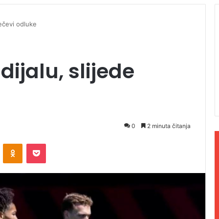
mečevi odluke
ijalu, slijede
0
2 minuta čitanja
ontakte
Odnoklassniki
Pocket