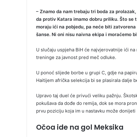
– Znamo da nam trebaju tri boda za prolazak, 
da protiv Katara imamo dobru priliku. Što se t
moraju ići na pobjedu, pa neće biti zatvorena
šanse. Ni oni nisu naivna ekipa i moraćemo bi
U slučaju uspjeha BiH će najvjerovatnije ići n
treninge za javnost pred meč odluke.
U ponoć slijede borbe u grupi C, gdje na papi
Haitijem afrička selekcija bi se plasirala dalje
Upravo taj duel će privući veliku pažnju. Škots
pokušava da dođe do remija, dok se mora pronać
prvu poziciju koja im u nastavku može donijeti 
Očoa ide na gol Meksika