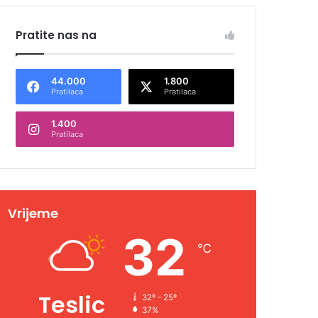
Pratite nas na
44.000
1.800
Pratilaca
Pratilaca
1.400
Pratilaca
Vrijeme
32
℃
Teslic
32º - 25º
37%