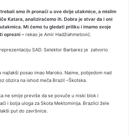
trebali smo ih pronaći u ove dvije utakmice, a mislim
iče Katara, analiziraćemo ih. Dobra je stvar da i oni
 utakmica. Mi ćemo tu gledati priliku i imamo svoje
ti oprezni –
rekao je Amir Hadžiahmetović.
a reprezentaciju SAD. Selektor Barbarez je zatvorio
ru najlakši posao imao Maroko. Naime, pobjedom nad
 bez obzira na ishod meča Brazil –Škotska.
ka ne smije previše da se povuče u niski blok i
i i bolja uloga za Skota Mektominija. Brazilci žele
lakši put do završnice.