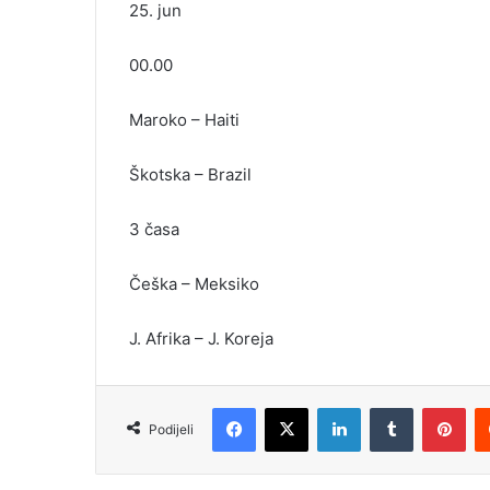
25. jun
00.00
Maroko – Haiti
Škotska – Brazil
3 časa
Češka – Meksiko
J. Afrika – J. Koreja
Facebook
X
LinkedIn
Tumblr
Pinterest
Podijeli