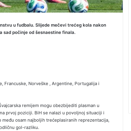
nstvu u fudbalu. Slijede mečevi trećeg kola nakon
a sad počinje od šesnaestine finala.
 Francuske, Norveške , Argentine, Portugalija i
i Švajcarska remijem mogu obezbijediti plasman u
 prvoj poziciji. BiH se nalazi u povoljnoj situaciji i
 među osam najboljih trećeplasiranih reprezentacija,
odličnu gol-razliku.