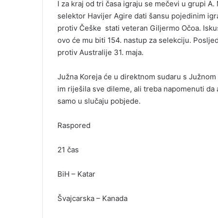
I za kraj od tri časa igraju se mečevi u grupi 
selektor Havijer Agire dati šansu pojedinim igr
protiv Češke stati veteran Giljermo Očoa. Isku
ovo će mu biti 154. nastup za selekciju. Posljed
protiv Australije 31. maja.
Južna Koreja će u direktnom sudaru s Južnom A
im riješila sve dileme, ali treba napomenuti da a
samo u slučaju pobjede.
Raspored
21 čas
BiH – Katar
Švajcarska – Kanada