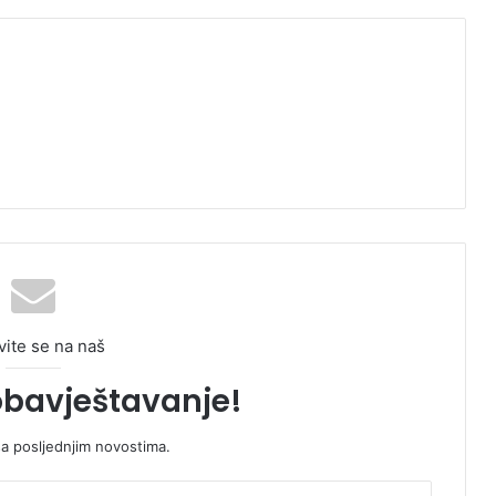
vite se na naš
obavještavanje!
sa posljednjim novostima.