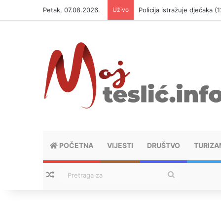
Petak, 07.08.2026.
Uživo
Policija istražuje dječaka 
POČETNA
VIJESTI
DRUŠTVO
TURIZA
Nasumični tekstovi
Pretraga
za