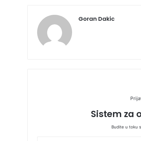
Goran Dakic
Prija
Sistem za 
Budite u toku 
U