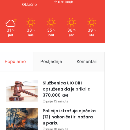
0.91 km/h
Oblačno
31
33
35
38
39
℃
℃
℃
℃
℃
pet
sub
ned
pon
uto
Popularno
Posljednje
Komentari
Službenica UIO BiH
optužena da je prikrila
370.000 KM
prije 15 minuta
Policija istražuje dječaka
(12) nakon četiri požara
u parku
prije 18 minuta