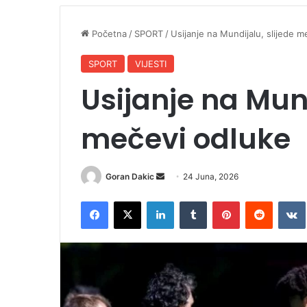
Početna
/
SPORT
/
Usijanje na Mundijalu, slijede 
SPORT
VIJESTI
Usijanje na Mund
mečevi odluke
Goran Dakic
S
24 Juna, 2026
e
Facebook
X
LinkedIn
Tumblr
Pinterest
Reddit
VK
n
d
a
n
e
m