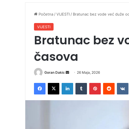
Početna
/
VIJESTI
/
Bratunac bez vode već duže o
VIJESTI
Bratunac bez v
časova
Goran Dakic
S
26 Maja, 2026
e
Facebook
X
LinkedIn
Tumblr
Pinterest
Reddit
VK
n
d
a
n
e
m
a