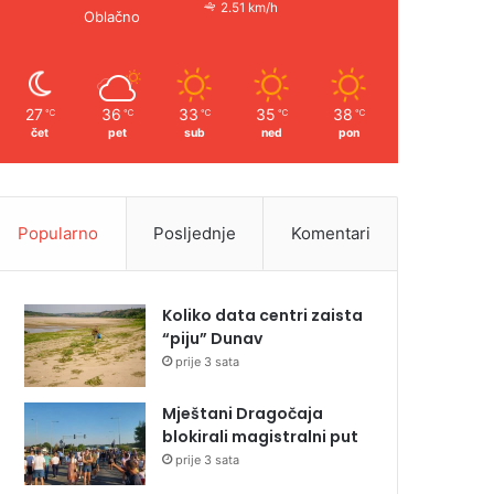
2.51 km/h
Oblačno
27
36
33
35
38
℃
℃
℃
℃
℃
čet
pet
sub
ned
pon
Popularno
Posljednje
Komentari
Koliko data centri zaista
“piju” Dunav
prije 3 sata
Mještani Dragočaja
blokirali magistralni put
prije 3 sata