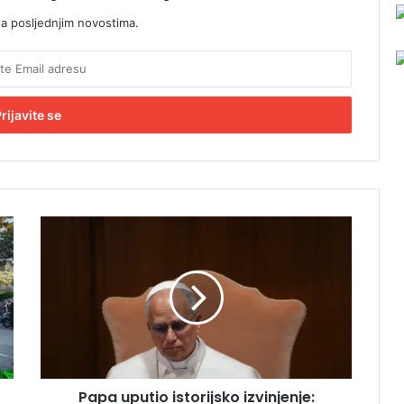
sa posljednjim novostima.
P
a
p
a
u
p
u
t
i
Papa uputio istorijsko izvinjenje:
o