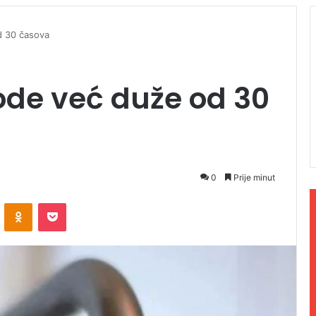
d 30 časova
ode već duže od 30
0
Prije minut
ontakte
Odnoklassniki
Pocket