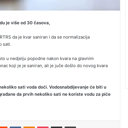
du je više od 30 časova,
RTRS da je kvar saniran i da se normalizacija
 sati.
uto u nedjelju popodne nakon kvara na glavnim
c koji je je saniran, ali je juče došlo do novog kvara
ekoliko sati voda doći. Vodosnabdijevanje će biti u
rađane da prvih nekoliko sati ne koriste vodu za piće
Reddit
VKontakte
Odnoklassniki
Pocket
Podijeli putem Emaila
Odštampaj