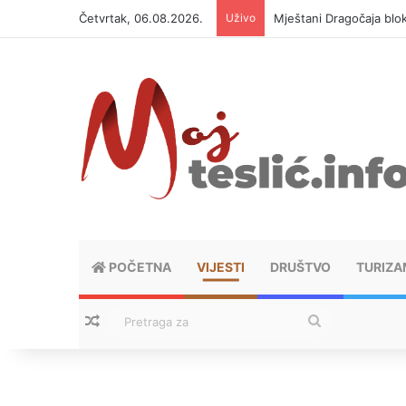
Četvrtak, 06.08.2026.
Uživo
Helikopter ponovo gasi 
POČETNA
VIJESTI
DRUŠTVO
TURIZA
Nasumični tekstovi
Pretraga
za