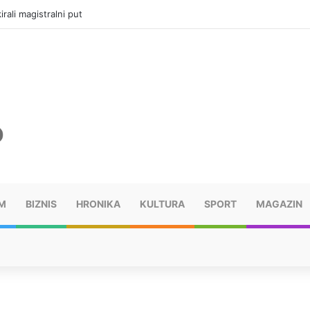
vatru u selima kod Trebinja
M
BIZNIS
HRONIKA
KULTURA
SPORT
MAGAZIN