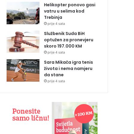
Helikopter ponovo gasi
vatru u selima kod
Trebinja
prije 4 sata
Službenik Suda BiH
optužen za pronevjeru
skoro 197.000 KM
prije 4 sata
Sara Mikača igra tenis
života i nema namjeru
da stane
prije 4 sata