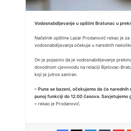
Vodosnabdijevanje u opštini Bratunac u preki
Načelnik opštine Lazar Prodanović rekao je za 
vodosnabdijevanja očekuje u narednih nekoliko
On je pojasnio da je vodosnabdijevanje prekin
dovodnom cjevovodu na relaciji Bjelovac-Bratuna
koji je jutros saniran.
– Pune se bazeni, očekujemo da će narednih n
punoj funkciji do 12.00 časova. Savjetujemo g
–
rekao je Prodanović.
Facebook
X
LinkedIn
Tumblr
Pinterest