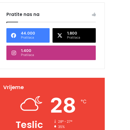
Pratite nas na
44.000
1.800
Pratilaca
Pratilaca
1.400
Pratilaca
Vrijeme
28
℃
Teslic
28º - 27º
35%