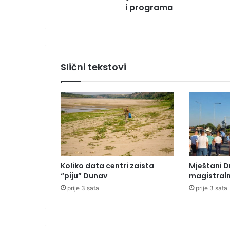
i programa
j
a
v
i
o
s
Slični tekstovi
a
t
n
i
c
e
k
o
n
Koliko data centri zaista
Mještani D
c
“piju” Dunav
magistraln
e
prije 3 sata
prije 3 sata
r
a
t
a