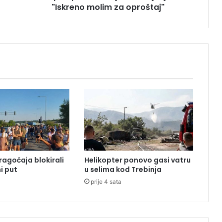
"Iskreno molim za oproštaj"
i
s
t
o
r
i
j
s
k
o
i
z
v
i
n
ragočaja blokirali
Helikopter ponovo gasi vatru
j
i put
u selima kod Trebinja
e
prije 4 sata
n
j
e
: