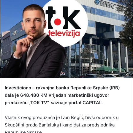
d
a
n
e
m
a
i
l
Investiciono – razvojna banka Republike Srpske (IRB)
dala je 648.480 KM vrijedan marketinški ugovor
preduzeću „TOK TV“, saznaje portal CAPITAL.
Vlasnik ovog preduzeća je Ivan Begić, bivši odbornik u
Skupštini grada Banjaluka i kandidat za predsjednika
Republike Srpske.