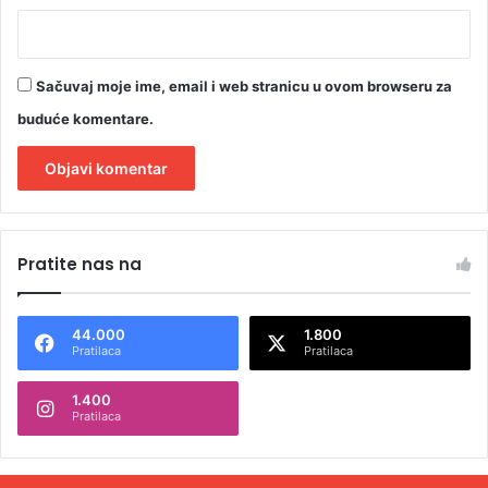
Sačuvaj moje ime, email i web stranicu u ovom browseru za
buduće komentare.
A
l
Pratite nas na
t
e
44.000
1.800
r
Pratilaca
Pratilaca
n
1.400
a
Pratilaca
t
i