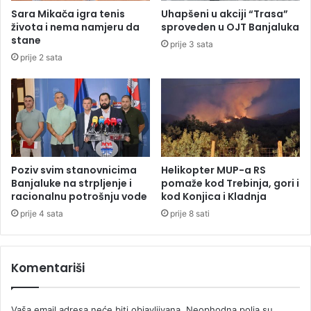
a
n
Sara Mikača igra tenis
Uhapšeni u akciji “Trasa”
j
e
života i nema namjeru da
sproveden u OJT Banjaluka
i
p
stane
prije 3 sata
i
o
prije 2 sata
v
g
j
o
e
d
r
e
o
u
v
s
a
r
n
i
Poziv svim stanovnicima
Helikopter MUP-a RS
j
j
Banjaluke na strpljenje i
pomaže kod Trebinja, gori i
a
e
racionalnu potrošnju vode
kod Konjica i Kladnja
k
d
prije 4 sata
prije 8 sati
o
u
j
u
a
R
Komentariši
s
S
e
i
Vaša email adresa neće biti objavljivana.
Neophodna polja su
d