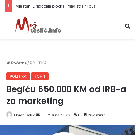
Helikopter ponovo gasi vatru u selima kod Trebinja
Meni
P
Početna
/
POLITIKA
POLITIKA
TOP 1
Begiću 650.000 KM od IRB-a
za marketing
Goran Dakic
S
2 Juna, 2026
0
Prije minut
e
n