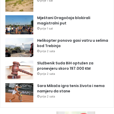
prije 1 sat
Mještani Dragočaja blokirali
magistralni put
prije 1 sat
Helikopter ponovo gasi vatru u selima
kod Trebinja
prije 2 sata
Službenik Suda BiH optužen za
pronevjeru skoro 197.000 KM
prije 2 sata
Sara Mikača igra tenis života i nema
namjeru da stane
prije 2 sata